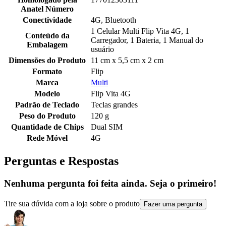
Anatel Número
Conectividade
4G, Bluetooth
1 Celular Multi Flip Vita 4G, 1
Conteúdo da
Carregador, 1 Bateria, 1 Manual do
Embalagem
usuário
Dimensões do Produto
11 cm x 5,5 cm x 2 cm
Formato
Flip
Marca
Multi
Modelo
Flip Vita 4G
Padrão de Teclado
Teclas grandes
Peso do Produto
120 g
Quantidade de Chips
Dual SIM
Rede Móvel
4G
Perguntas e Respostas
Nenhuma pergunta foi feita ainda. Seja o primeiro!
Tire sua dúvida com a loja sobre o produto
Fazer uma pergunta