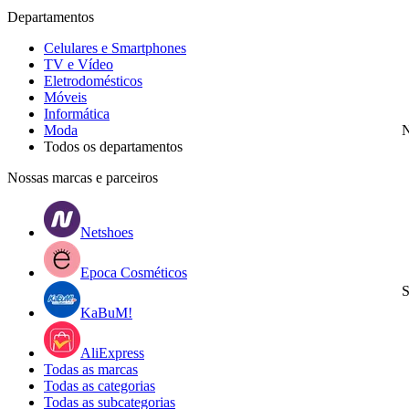
Departamentos
Celulares e Smartphones
TV e Vídeo
Eletrodomésticos
Móveis
Informática
Moda
N
Todos os departamentos
Nossas marcas e parceiros
Netshoes
Epoca Cosméticos
S
KaBuM!
AliExpress
Todas as marcas
Todas as categorias
Todas as subcategorias