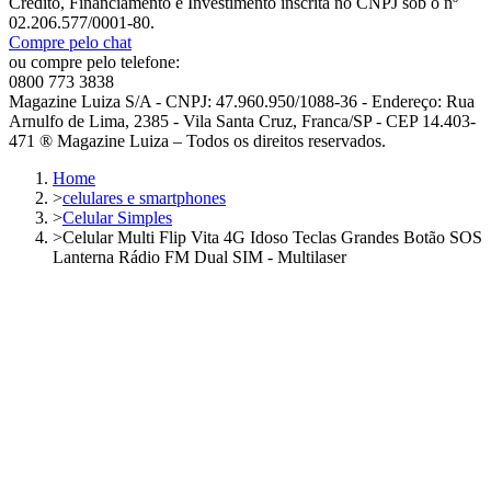
Crédito, Financiamento e Investimento inscrita no CNPJ sob o nº
02.206.577/0001-80.
Compre pelo chat
ou compre pelo telefone:
0800 773 3838
Magazine Luiza S/A - CNPJ: 47.960.950/1088-36 - Endereço: Rua
Arnulfo de Lima, 2385 - Vila Santa Cruz, Franca/SP - CEP 14.403-
471 ® Magazine Luiza – Todos os direitos reservados.
Home
>
celulares e smartphones
>
Celular Simples
>
Celular Multi Flip Vita 4G Idoso Teclas Grandes Botão SOS
Lanterna Rádio FM Dual SIM - Multilaser