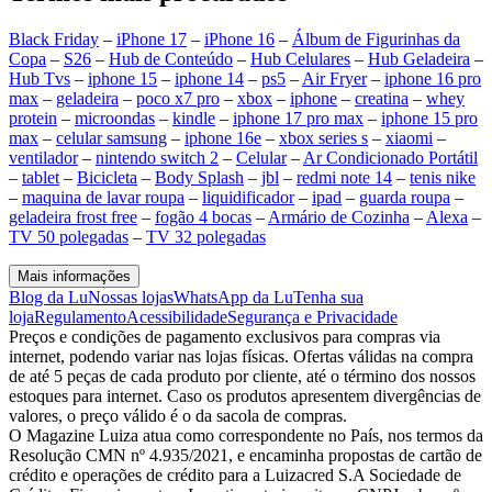
Black Friday
–
iPhone 17
–
iPhone 16
–
Álbum de Figurinhas da
Copa
–
S26
–
Hub de Conteúdo
–
Hub Celulares
–
Hub Geladeira
–
Hub Tvs
–
iphone 15
–
iphone 14
–
ps5
–
Air Fryer
–
iphone 16 pro
max
–
geladeira
–
poco x7 pro
–
xbox
–
iphone
–
creatina
–
whey
protein
–
microondas
–
kindle
–
iphone 17 pro max
–
iphone 15 pro
max
–
celular samsung
–
iphone 16e
–
xbox series s
–
xiaomi
–
ventilador
–
nintendo switch 2
–
Celular
–
Ar Condicionado Portátil
–
tablet
–
Bicicleta
–
Body Splash
–
jbl
–
redmi note 14
–
tenis nike
–
maquina de lavar roupa
–
liquidificador
–
ipad
–
guarda roupa
–
geladeira frost free
–
fogão 4 bocas
–
Armário de Cozinha
–
Alexa
–
TV 50 polegadas
–
TV 32 polegadas
Mais informações
Blog da Lu
Nossas lojas
WhatsApp da Lu
Tenha sua
loja
Regulamento
Acessibilidade
Segurança e Privacidade
Preços e condições de pagamento exclusivos para compras via
internet, podendo variar nas lojas físicas. Ofertas válidas na compra
de até 5 peças de cada produto por cliente, até o término dos nossos
estoques para internet. Caso os produtos apresentem divergências de
valores, o preço válido é o da sacola de compras.
O Magazine Luiza atua como correspondente no País, nos termos da
Resolução CMN nº 4.935/2021, e encaminha propostas de cartão de
crédito e operações de crédito para a Luizacred S.A Sociedade de