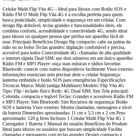
Celular Multi Flip Vita 4G – Ideal para Idosos com Botão SOS e
Rádio FM O Multi Flip Vita 4G é a escolha perfeita para quem
busca praticidade, simplicidade e segurança em um celular. Com
design flip dobrável, teclas grandes e funcionalidades úteis, ele
combina conforto, acessibilidade e conectividade 4G, sendo ideal
para idosos ou qualquer pessoa que prefira um aparelho fácil de
usar. Principais Benefícios Design flip compacto: cabe na palma da
mão ou no bolso Teclas grandes: digitação confortável e precisa,
acessível para todos Conectividade 4G: chamadas de alta qualidade
e internet rápida Dual SIM: use dois números em um único aparelho
Rádio FM e MP3 Player: ouça suas músicas e rádios favoritas
Bluetooth: conecte com outros dispositivos facilmente Visor externo:
informações essenciais sem precisar abrir o celular Segurança:
lanterna embutida e botão SOS para emergências Especificações
Técnicas Marca: Multi (antiga Multilaser) Modelo: Flip Vita 4G
Tipo: Flip / teclado físico Rede: 4G Dual SIM: Sim Tela principal:
Colorida, compacta e legível Teclas: Grandes e acessíveis Rádio FM
e MP3 Player: Sim Bluetooth: Sim Recursos de segurança: Botão
SOS e lanterna Visor externo: Mostra chamadas, mensagens e nível
da bateria Dimensões aproximadas: 11 cm x 5,5 cm x 2 cm Peso
aproximado: 120 g Itens Inclusos 1 Celular Multi Flip Vita 4G 1
Carregador 1 Bateria 1 Manual do usuário Benefícios do Produto
Ideal para idosos ou usuários que buscam simplicidade Facilita
chamadas e mensagens com teclas grandes Design compacto e