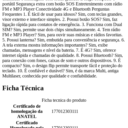
portátil Segurança extra com botão SOS Entretenimento com rádio
FM e MP3 Player Conectividade 4G e Bluetooth Perguntas
Frequentes 1. É fácil de usar para idosos? Sim, com teclas grandes,
visor externo e interface simples. 2. Possui botão SOS? Sim, faz
ligação rápida para contatos de emergência. 3. Funciona com Dual
SIM? Sim, permite usar dois chips simultaneamente. 4. Tem rádio
FM e MP3 Player? Sim, para ouvir suas músicas e rádios favoritas.
5. Possui lanterna? Sim, embutida para conveniência e segurança. 6.
A tela externa mostra informações importantes? Sim, exibe
chamadas, mensagens e nível da bateria. 7. É 4G? Sim, oferece
internet rápida e chamadas de qualidade. 8. Possui Bluetooth? Sim,
para conexão com fones, caixas de som e outros dispositivos. 9. É
compacto? Sim, o design flip permite transporte fácil e proteção do
teclado. 10. É confiável e durável? Sim, é da marca Multi, antiga
Multilaser, conhecida por qualidade e confiabilidade.
Ficha Técnica
Ficha tecnica do produto
Certificado de
homologação da
177012303111
ANATEL
Certificado
Homologado pela
177012303111