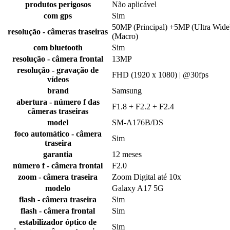
produtos perigosos
Não aplicável
com gps
Sim
50MP (Principal) +5MP (Ultra Wid
resolução - câmeras traseiras
(Macro)
com bluetooth
Sim
resolução - câmera frontal
13MP
resolução - gravação de
FHD (1920 x 1080) | @30fps
vídeos
brand
Samsung
abertura - número f das
F1.8 + F2.2 + F2.4
câmeras traseiras
model
SM-A176B/DS
foco automático - câmera
Sim
traseira
garantia
12 meses
número f - câmera frontal
F2.0
zoom - câmera traseira
Zoom Digital até 10x
modelo
Galaxy A17 5G
flash - câmera traseira
Sim
flash - câmera frontal
Sim
estabilizador óptico de
Sim