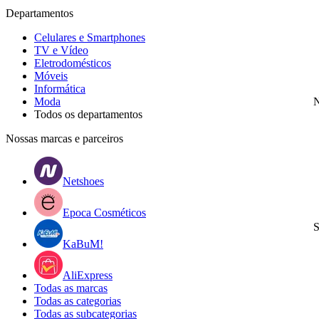
Departamentos
Celulares e Smartphones
TV e Vídeo
Eletrodomésticos
Móveis
Informática
Moda
N
Todos os departamentos
Nossas marcas e parceiros
Netshoes
Epoca Cosméticos
S
KaBuM!
AliExpress
Todas as marcas
Todas as categorias
Todas as subcategorias