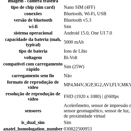
imagem - câmera traseira
tipo de chip (sim card)
Nano SIM (4FF)
conexões
Bluetooth, Wi-Fi, USB
versão de bluetooth
Bluetooth v5.3
wi-fi
Sim
sistema operacional
Android 15.0, One UI 7.0
capacidade da bateria (mah,
5000 mAh
typical)
tipo de bateria
Ions de Lítio
voltagem
Bi-Volt
compatível com carregamento
Sim (25W)
rápido
carregamento sem fio
Não
formato de reprodução de
MP4,M4V,3GP,3G2,AVI,FLV,M
vídeo
resolução de reprodução de
FHD (1920 x 1080) | @60fps
vídeo
Acelerômetro, sensor de impressão di
sensores
sensor geomagnético, sensor de luz,
de proximidade virtual
is_dual_sim
Sim
anatel_homologation_number
030822500953