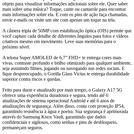
objeto para visualizar informações adicionais sobre ele. Quer saber
mais sobre uma música? Toque, cante ou cantarole para encontrar
mais informações sobre ela. E com os pins de ação faça chamadas,
envie e-mails ou visite um site com apenas um toque na tela.
A câmera tripla de 50MP com estabilização óptica (OIS) permite que
você capture cada detalhe de diferentes ângulos para fotos e vídeos
criativos mesmo em movimento. Leve suas memórias para o
próximo nível.
A telona Super AMOLED de 6,7” FHD+ te entrega cores mais
vivas, contraste profundo e brilho otimizado para qualquer ambiente,
seja assistindo filmes, jogando ou navegando nas redes sociais. E
fique despreocupado, o Gorilla Glass Victus te entrega durabilidade
superior contra riscos e quedas.
Feito para durar e atualizado por mais tempo, o Galaxy A17 5G
oferece uma experiência duradoura e segura, tendo até 6
atualizações de sistema operacional Android e até 6 anos de
atualizações de segurança. Além disso, conta com proteção IP54,
garantindo resistência à água e poeira. Sua segurança é aprimorada
através do Samsung Knox Vault, garantindo que dados
confidenciais e sigilosos, como senhas e pins de desbloqueio,
permaneçam seguros.