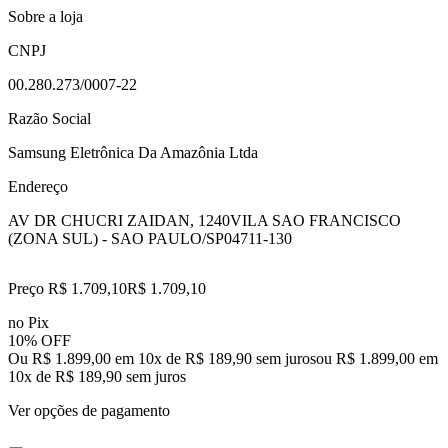
Sobre a loja
CNPJ
00.280.273/0007-22
Razão Social
Samsung Eletrônica Da Amazônia Ltda
Endereço
AV DR CHUCRI ZAIDAN, 1240
VILA SAO FRANCISCO
(ZONA SUL) - SAO PAULO/SP
04711-130
Preço R$ 1.709,10
R$
1.709
,
10
no Pix
10% OFF
Ou R$ 1.899,00 em 10x de R$ 189,90 sem juros
ou
R$ 1.899,00
em
10
x de
R$ 189,90
sem juros
Ver opções de pagamento