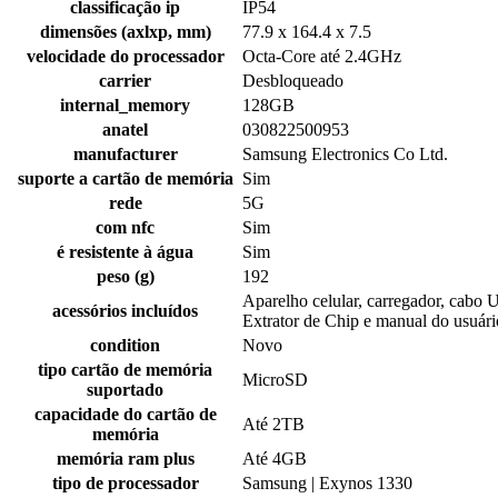
classificação ip
IP54
dimensões (axlxp, mm)
77.9 x 164.4 x 7.5
velocidade do processador
Octa-Core até 2.4GHz
carrier
Desbloqueado
internal_memory
128GB
anatel
030822500953
manufacturer
Samsung Electronics Co Ltd.
suporte a cartão de memória
Sim
rede
5G
com nfc
Sim
é resistente à água
Sim
peso (g)
192
Aparelho celular, carregador, cabo 
acessórios incluídos
Extrator de Chip e manual do usuári
condition
Novo
tipo cartão de memória
MicroSD
suportado
capacidade do cartão de
Até 2TB
memória
memória ram plus
Até 4GB
tipo de processador
Samsung | Exynos 1330