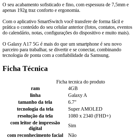
O seu acabamento sofisticado e fino, com espessura de 7,5mm e
apenas 192g traz conforto e ergonomia.
Com o aplicativo SmartSwitch você transfere de forma fácil e
prática o conteúdo do seu celular anterior (fotos, contatos, eventos
do calendário, notas, configurações do dispositivo e muito mais).
O Galaxy A17 5G é mais do que um smartphone é seu novo
parceiro para trabalhar, se divertir e se conectar, combinando
tecnologia de ponta com a confiabilidade da Samsung.
Ficha Técnica
Ficha tecnica do produto
ram
4GB
linha
Galaxy A
tamanho da tela
6.7"
tecnologia da tela
Super AMOLED
resolução da tela
1080 x 2340 (FHD+)
com leitor de impressão
Sim
digital
com reconhecimento facial
Não