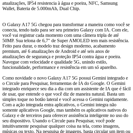
atualizações, IP54 resistencia à água e poeira, NFC, Samsung
Wallet, Bateria de 5.000mAh, Dual Chip.
O Galaxy A17 5G chegou para transformar a maneira como você se
conecta, tendo tudo para ser seu primeiro Galaxy com IA. Com ele,
você vai registrar cada momento com uma câmera tripla de até
50MP. Sua telona de 6,7" de Super AMOLED tem mais resistência.
Feito para durar, o modelo traz design moderno, acabamento
premium, até 6 atualizações de Android e até seis anos de
atualizações de segurança e proteção IP54 contra água e poeira.
Navegue com velocidade e qualidade 5G, unindo estilo,
funcionalidade, performance e resistência em um só aparelho.
Como novidade o novo Galaxy A17 5G possui Gemini integrado e
o Circule para Pesquisar, ferramentas de IA do Google. O Gemini
integrado enriquece seu dia a dia com um assistente de IA que é fácil
de usar, que entende o que você diz de maneira natural. Basta um
simples toque no botão lateral e você acessa o Gemini rapidamente.
Com a ação integrada entra aplicativos, o Gemini integra não
somente aplicativos Google, mas também os aplicativos nativos do
Galaxy e de terceiros para oferecer assistência inteligente no uso do
seu dispositivo. Usando o Circule para Pesquisar, você pode
intuitivamente pesquisar qualquer coisa na tela, como imagens,
músicas ou texto. Na pesquisa de imagens, basta circular um item ou