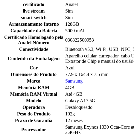
certificado
Anatel
live stream
Sim
smart switch
Sim
Armazenamento Interno
128GB
Capacidade da Bateria
5000 mAh
Certificado Homologado pela
030822500953
Anatel Número
Conectividade
Bluetooth v5.3, Wi-Fi, USB, NFC,
Aparelho celular, carregador, cabo 
Conteúdo da Embalagem
Extrator de Chip e manual do usuári
Cor
Azul
Dimensões do Produto
77.9 x 164.4 x 7.5 mm
Marca
Samsung
Memória RAM
4GB
Memória RAM Virtual
Até 4GB
Modelo
Galaxy A17 5G
Operadora
Desbloqueado
Peso do Produto
192g
Prazo de Garantia
12 meses
Samsung Exynos 1330 Octa-Core a
Processador
2.4GHz