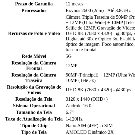
Prazo de Garantia
12 meses
Processador
Exynos 2600 (2nm) - Até 3.8GHz
Câmera Tripla Traseira de 50MP (Pri
+ 12MP (Ultra Wide) + 10MP (Tele 
Selfie de 12MP, Gravação de Vídeo
Recursos de Foto e Vídeo
UHD 8K (7680 x 4320) - @30fps,
Digital até 30x e Óptico 3x, Estabili
óptico de imagem, Foco automático,
traseiro e frontal
Rede Móvel
5G
Resolução da Câmera
12MP
Frontal
Resolução da Câmera
50MP (Principal) + 12MP (Ultra Wi
Traseira
10MP (Tele 3x)
Resolução da Gravação de
UHD 8K (7680 x 4320) - @30fps
Vídeos
Resolução da Tela
3120 x 1440 (QHD+)
Sistema Operacional
Android 16.0
Tamanho da Tela
6.7"
Taxa de Atualização da Tela
1-120Hz
Tipo de Chip
Nano-SIM (4FF) - eSIM
Tipo de Tela
AMOLED Dinâmico 2X