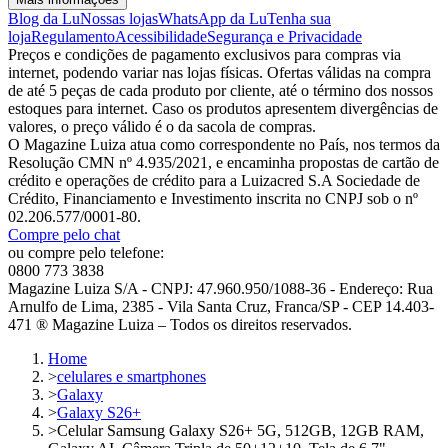
Blog da Lu
Nossas lojas
WhatsApp da Lu
Tenha sua
loja
Regulamento
Acessibilidade
Segurança e Privacidade
Preços e condições de pagamento exclusivos para compras via
internet, podendo variar nas lojas físicas. Ofertas válidas na compra
de até 5 peças de cada produto por cliente, até o término dos nossos
estoques para internet. Caso os produtos apresentem divergências de
valores, o preço válido é o da sacola de compras.
O Magazine Luiza atua como correspondente no País, nos termos da
Resolução CMN nº 4.935/2021, e encaminha propostas de cartão de
crédito e operações de crédito para a Luizacred S.A Sociedade de
Crédito, Financiamento e Investimento inscrita no CNPJ sob o nº
02.206.577/0001-80.
Compre pelo chat
ou compre pelo telefone:
0800 773 3838
Magazine Luiza S/A - CNPJ: 47.960.950/1088-36 - Endereço: Rua
Arnulfo de Lima, 2385 - Vila Santa Cruz, Franca/SP - CEP 14.403-
471 ® Magazine Luiza – Todos os direitos reservados.
Home
>
celulares e smartphones
>
Galaxy
>
Galaxy S26+
>
Celular Samsung Galaxy S26+ 5G, 512GB, 12GB RAM,