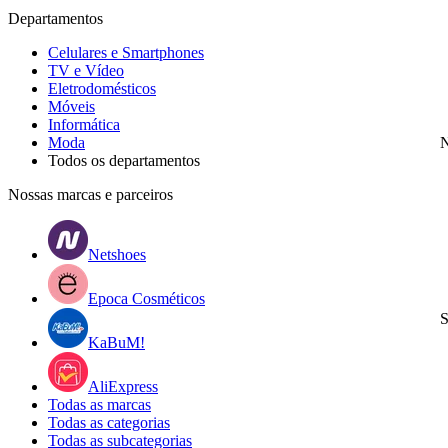
Departamentos
Celulares e Smartphones
TV e Vídeo
Eletrodomésticos
Móveis
Informática
Moda
N
Todos os departamentos
Nossas marcas e parceiros
Netshoes
Epoca Cosméticos
S
KaBuM!
AliExpress
Todas as marcas
Todas as categorias
Todas as subcategorias