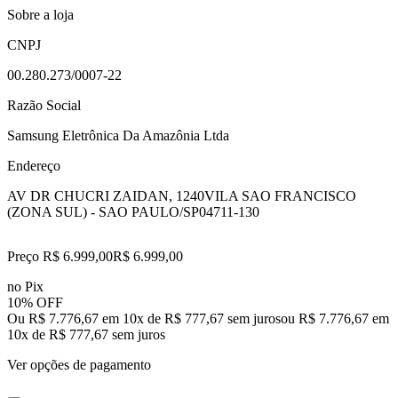
Sobre a loja
CNPJ
00.280.273/0007-22
Razão Social
Samsung Eletrônica Da Amazônia Ltda
Endereço
AV DR CHUCRI ZAIDAN, 1240
VILA SAO FRANCISCO
(ZONA SUL) - SAO PAULO/SP
04711-130
Preço R$ 6.999,00
R$
6.999
,
00
no Pix
10% OFF
Ou R$ 7.776,67 em 10x de R$ 777,67 sem juros
ou
R$ 7.776,67
em
10
x de
R$ 777,67
sem juros
Ver opções de pagamento