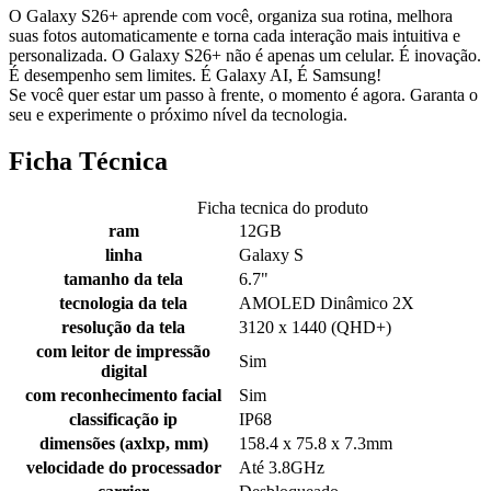
O Galaxy S26+ aprende com você, organiza sua rotina, melhora
suas fotos automaticamente e torna cada interação mais intuitiva e
personalizada. O Galaxy S26+ não é apenas um celular. É inovação.
É desempenho sem limites. É Galaxy AI, É Samsung!
Se você quer estar um passo à frente, o momento é agora. Garanta o
seu e experimente o próximo nível da tecnologia.
Ficha Técnica
Ficha tecnica do produto
ram
12GB
linha
Galaxy S
tamanho da tela
6.7"
tecnologia da tela
AMOLED Dinâmico 2X
resolução da tela
3120 x 1440 (QHD+)
com leitor de impressão
Sim
digital
com reconhecimento facial
Sim
classificação ip
IP68
dimensões (axlxp, mm)
158.4 x 75.8 x 7.3mm
velocidade do processador
Até 3.8GHz