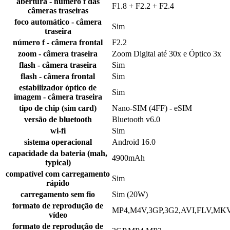
abertura - número f das
F1.8 + F2.2 + F2.4
câmeras traseiras
foco automático - câmera
Sim
traseira
número f - câmera frontal
F2.2
zoom - câmera traseira
Zoom Digital até 30x e Óptico 3x
flash - câmera traseira
Sim
flash - câmera frontal
Sim
estabilizador óptico de
Sim
imagem - câmera traseira
tipo de chip (sim card)
Nano-SIM (4FF) - eSIM
versão de bluetooth
Bluetooth v6.0
wi-fi
Sim
sistema operacional
Android 16.0
capacidade da bateria (mah,
4900mAh
typical)
compatível com carregamento
Sim
rápido
carregamento sem fio
Sim (20W)
formato de reprodução de
MP4,M4V,3GP,3G2,AVI,FLV,M
vídeo
formato de reprodução de