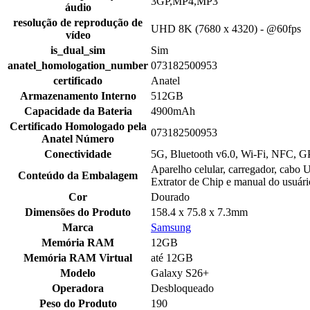
3GP,MP4,MP3
áudio
resolução de reprodução de
UHD 8K (7680 x 4320) - @60fps
vídeo
is_dual_sim
Sim
anatel_homologation_number
073182500953
certificado
Anatel
Armazenamento Interno
512GB
Capacidade da Bateria
4900mAh
Certificado Homologado pela
073182500953
Anatel Número
Conectividade
5G, Bluetooth v6.0, Wi-Fi, NFC, 
Aparelho celular, carregador, cabo 
Conteúdo da Embalagem
Extrator de Chip e manual do usuári
Cor
Dourado
Dimensões do Produto
158.4 x 75.8 x 7.3mm
Marca
Samsung
Memória RAM
12GB
Memória RAM Virtual
até 12GB
Modelo
Galaxy S26+
Operadora
Desbloqueado
Peso do Produto
190