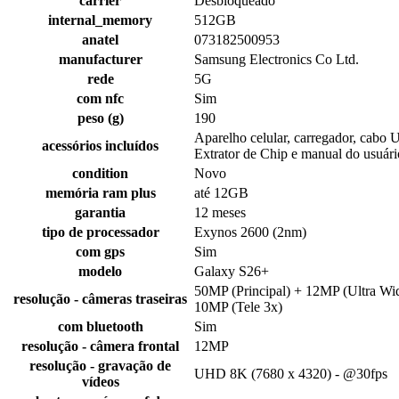
carrier
Desbloqueado
internal_memory
512GB
anatel
073182500953
manufacturer
Samsung Electronics Co Ltd.
rede
5G
com nfc
Sim
peso (g)
190
Aparelho celular, carregador, cabo 
acessórios incluídos
Extrator de Chip e manual do usuári
condition
Novo
memória ram plus
até 12GB
garantia
12 meses
tipo de processador
Exynos 2600 (2nm)
com gps
Sim
modelo
Galaxy S26+
50MP (Principal) + 12MP (Ultra Wi
resolução - câmeras traseiras
10MP (Tele 3x)
com bluetooth
Sim
resolução - câmera frontal
12MP
resolução - gravação de
UHD 8K (7680 x 4320) - @30fps
vídeos