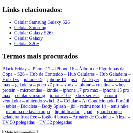
Links relacionados:
Celular Samsung Galaxy S26+
Celular Samsung
Celular Galaxy S26+
Celular Galaxy
Celular S26+
Termos mais procurados
Black Friday
–
iPhone 17
–
iPhone 16
–
Álbum de Figurinhas da
Copa
–
S26
–
Hub de Conteúdo
–
Hub Celulares
–
Hub Geladeira
–
Hub Tvs
–
iphone 15
–
iphone 14
–
ps5
–
Air Fryer
–
iphone 16 pro
max
–
geladeira
–
poco x7 pro
–
xbox
–
iphone
–
creatina
–
whey
protein
–
microondas
–
kindle
–
iphone 17 pro max
–
iphone 15 pro
max
–
celular samsung
–
iphone 16e
–
xbox series s
–
xiaomi
–
ventilador
–
nintendo switch 2
–
Celular
–
Ar Condicionado Portátil
–
tablet
–
Bicicleta
–
Body Splash
–
jbl
–
redmi note 14
–
tenis nike
–
maquina de lavar roupa
–
liquidificador
–
ipad
–
guarda roupa
–
geladeira frost free
–
fogão 4 bocas
–
Armário de Cozinha
–
Alexa
–
TV 50 polegadas
–
TV 32 polegadas
Mais informações