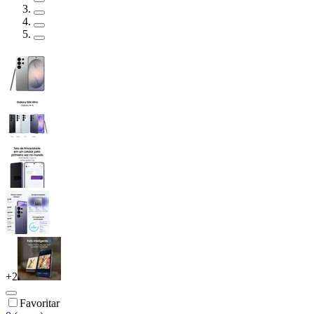
+
2
Favoritar