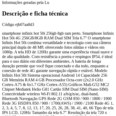
Informações geradas pela Lu
Descrição e ficha técnica
Código
ejb07aa8d3
smartphone infinix hot 50i 256gb 8gb ram preto. Smartphone Infinix
Hot 50i 4G 256GB/8GB RAM Dual SIM Tela 6.7'' O smartphone
Infinix Hot 50i combina versatilidade e tecnologia com sua câmera
principal dupla de 48 MP, oferecendo fotos nítidas e vídeos em
1080p. A tela HD de 120Hz garante uma experiência visual suave e
de alta qualidade. Com resistência a poeira e respingos IP54, é ideal
para o uso diário em diferentes ambientes. A bateria de longa
duração permite que você fique conectado o dia todo, enquanto a
conexão de rede 4G garante navegação rápida e estável. Modelo
Infinix Hot 50i Sistema operacional Android 14 Capacidade 256
GB Memória RAM 4 GB Processador Octa-core (2x2.0 GHz
Cortex-A75 & 6x1.7 GHz Cortex-A55) Gráficos Mali-G52 MC2
Chipset Mediatek Helio G81 Cartão SIM Dual SIM (Nano-SIM)
Conectividade wireless Wi-Fi 802.11 a/b/g/n/ac, dual-band,
Bluetooth Navegação GPS Rede 2G GSM 850 / 900 / 1800 / 1900
Rede 3G HSDPA 850 / 900 / 1700(AWS) / 1900 / 2100 Rede 4G 1,
2, 3, 4, 5, 7, 8, 12, 13, 17, 20, 25, 26, 28, 38, 41, 40, 66 Tipo de tela
IPS LCD, 120Hz Tamanho da tela 6.7" Resolução da tela 720 x