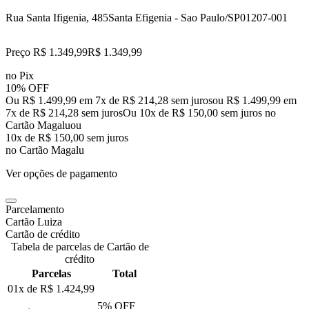
Rua Santa Ifigenia, 485
Santa Efigenia - Sao Paulo/SP
01207-001
Preço R$ 1.349,99
R$
1.349
,
99
no Pix
10% OFF
Ou R$ 1.499,99 em 7x de R$ 214,28 sem juros
ou
R$ 1.499,99
em
7
x de
R$ 214,28
sem juros
Ou 10x de R$ 150,00 sem juros no
Cartão Magalu
ou
10
x de
R$ 150,00
sem juros
no Cartão Magalu
Ver opções de pagamento
Parcelamento
Cartão Luiza
Cartão de crédito
Tabela de parcelas de Cartão de
crédito
Parcelas
Total
01x de
R$ 1.424,99
5
% OFF