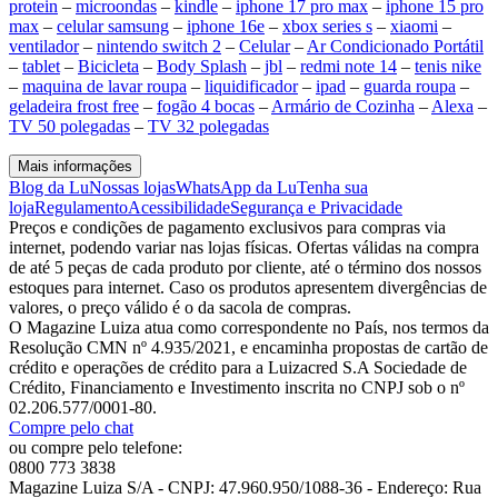
protein
–
microondas
–
kindle
–
iphone 17 pro max
–
iphone 15 pro
max
–
celular samsung
–
iphone 16e
–
xbox series s
–
xiaomi
–
ventilador
–
nintendo switch 2
–
Celular
–
Ar Condicionado Portátil
–
tablet
–
Bicicleta
–
Body Splash
–
jbl
–
redmi note 14
–
tenis nike
–
maquina de lavar roupa
–
liquidificador
–
ipad
–
guarda roupa
–
geladeira frost free
–
fogão 4 bocas
–
Armário de Cozinha
–
Alexa
–
TV 50 polegadas
–
TV 32 polegadas
Mais informações
Blog da Lu
Nossas lojas
WhatsApp da Lu
Tenha sua
loja
Regulamento
Acessibilidade
Segurança e Privacidade
Preços e condições de pagamento exclusivos para compras via
internet, podendo variar nas lojas físicas. Ofertas válidas na compra
de até 5 peças de cada produto por cliente, até o término dos nossos
estoques para internet. Caso os produtos apresentem divergências de
valores, o preço válido é o da sacola de compras.
O Magazine Luiza atua como correspondente no País, nos termos da
Resolução CMN nº 4.935/2021, e encaminha propostas de cartão de
crédito e operações de crédito para a Luizacred S.A Sociedade de
Crédito, Financiamento e Investimento inscrita no CNPJ sob o nº
02.206.577/0001-80.
Compre pelo chat
ou compre pelo telefone:
0800 773 3838
Magazine Luiza S/A - CNPJ: 47.960.950/1088-36 - Endereço: Rua