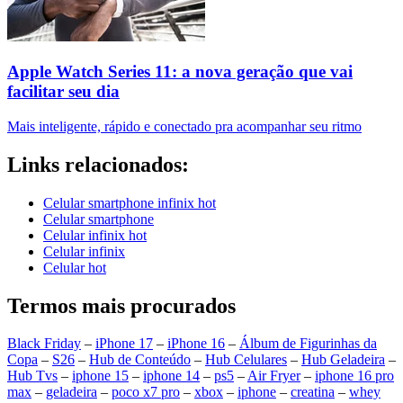
Apple Watch Series 11: a nova geração que vai
facilitar seu dia
Mais inteligente, rápido e conectado pra acompanhar seu ritmo
Links relacionados:
Celular smartphone infinix hot
Celular smartphone
Celular infinix hot
Celular infinix
Celular hot
Termos mais procurados
Black Friday
–
iPhone 17
–
iPhone 16
–
Álbum de Figurinhas da
Copa
–
S26
–
Hub de Conteúdo
–
Hub Celulares
–
Hub Geladeira
–
Hub Tvs
–
iphone 15
–
iphone 14
–
ps5
–
Air Fryer
–
iphone 16 pro
max
–
geladeira
–
poco x7 pro
–
xbox
–
iphone
–
creatina
–
whey