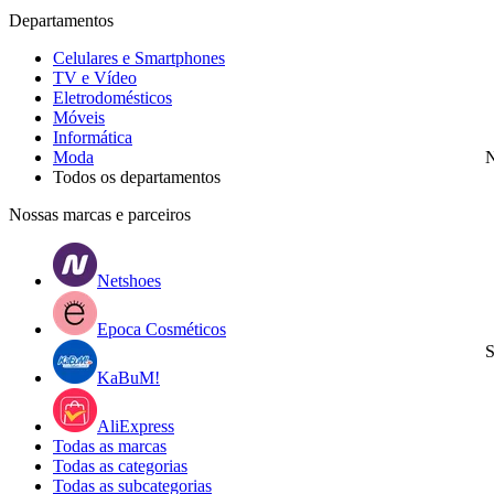
Departamentos
Celulares e Smartphones
TV e Vídeo
Eletrodomésticos
Móveis
Informática
Moda
N
Todos os departamentos
Nossas marcas e parceiros
Netshoes
Epoca Cosméticos
S
KaBuM!
AliExpress
Todas as marcas
Todas as categorias
Todas as subcategorias