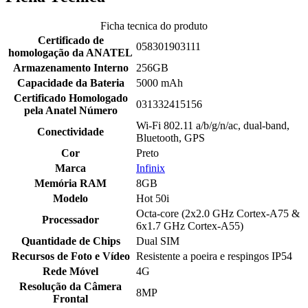
Ficha tecnica do produto
Certificado de
058301903111
homologação da ANATEL
Armazenamento Interno
256GB
Capacidade da Bateria
5000 mAh
Certificado Homologado
031332415156
pela Anatel Número
Wi-Fi 802.11 a/b/g/n/ac, dual-band,
Conectividade
Bluetooth, GPS
Cor
Preto
Marca
Infinix
Memória RAM
8GB
Modelo
Hot 50i
Octa-core (2x2.0 GHz Cortex-A75 &
Processador
6x1.7 GHz Cortex-A55)
Quantidade de Chips
Dual SIM
Recursos de Foto e Vídeo
Resistente a poeira e respingos IP54
Rede Móvel
4G
Resolução da Câmera
8MP
Frontal