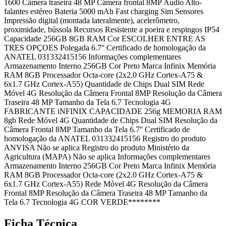
1600 Câmera traseira 48 MP Câmera frontal 8MP Áudio Alto-
falantes estéreo Bateria 5000 mAh Fast charging Sim Sensores
Impressão digital (montada lateralmente), acelerômetro,
proximidade, bússola Recursos Resistente a poeira e respingos IP54
Capacidade 256GB 8GB RAM Cor ESCOLHER ENTRE AS
TRES OPÇOES Polegada 6.7'' Certificado de homologação da
ANATEL 031332415156 Informações complementares
Armazenamento Interno 256GB Cor Preto Marca Infinix Memória
RAM 8GB Processador Octa-core (2x2.0 GHz Cortex-A75 &
6x1.7 GHz Cortex-A55) Quantidade de Chips Dual SIM Rede
Móvel 4G Resolução da Câmera Frontal 8MP Resolução da Câmera
Traseira 48 MP Tamanho da Tela 6.7 Tecnologia 4G
FABRICANTE iNFINIX CAPACIDADE 256g MEMORIA RAM
8gb Rede Móvel 4G Quantidade de Chips Dual SIM Resolução da
Câmera Frontal 8MP Tamanho da Tela 6.7'' Certificado de
homologação da ANATEL 031332415156 Registro do produto
ANVISA Não se aplica Registro do produto Ministério da
Agricultura (MAPA) Não se aplica Informações complementares
Armazenamento Interno 256GB Cor Preto Marca Infinix Memória
RAM 8GB Processador Octa-core (2x2.0 GHz Cortex-A75 &
6x1.7 GHz Cortex-A55) Rede Móvel 4G Resolução da Câmera
Frontal 8MP Resolução da Câmera Traseira 48 MP Tamanho da
Tela 6.7 Tecnologia 4G COR VERDE********
Ficha Técnica