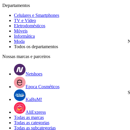
Departamentos
Celulares e Smartphones
TV e Vídeo
Eletrodomésticos
Móveis
Informática
Moda
N
Todos os departamentos
Nossas marcas e parceiros
Netshoes
Epoca Cosméticos
S
KaBuM!
AliExpress
Todas as marcas
Todas as categorias
Todas as subcategorias