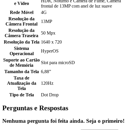
HDR, Noturno e Câmera de Filme, Câmera
e Vídeo
frontal de 13MP com anel de luz suave
Rede Móvel
4G
Resolução da
13MP
Câmera Frontal
Resolução da
50 Mpx
Câmera Traseira
Resolução da Tela
1640 x 720
Sistema
HyperOS
Operacional
Suporte ao Cartão
Slot para microSD
de Memória
Tamanho da Tela
6,88”
Taxa de
Atualização da
120Hz
Tela
Tipo de Tela
Dot Drop
Perguntas e Respostas
Nenhuma pergunta foi feita ainda. Seja o primeiro!