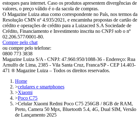
estoques para internet. Caso os produtos apresentem divergências de
valores, o preço válido é o da sacola de compras.
O Magazine Luiza atua como correspondente no País, nos termos da
Resolução CMN nº 4.935/2021, e encaminha propostas de cartão de
crédito e operações de crédito para a Luizacred S.A Sociedade de
Crédito, Financiamento e Investimento inscrita no CNPJ sob o nº
02.206.577/0001-80.
Compre pelo chat
ou compre pelo telefone:
0800 773 3838
Magazine Luiza S/A - CNPJ: 47.960.950/1088-36 - Endereço: Rua
Arnulfo de Lima, 2385 - Vila Santa Cruz, Franca/SP - CEP 14.403-
471 ® Magazine Luiza – Todos os direitos reservados.
Home
>
celulares e smartphones
>
Xiaomi
>
Poco C75
>
Celular Xiaomi Redmi Poco C75 256GB / 8GB de RAM,
Preto, Camera 50 Mpx, Bluetooth 5.4, 4G, Dual SIM, Versão
de Lançamento 2025