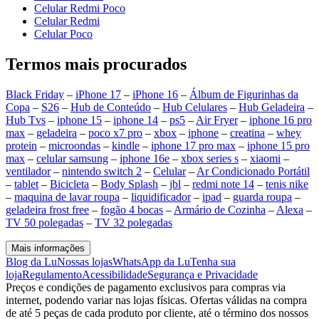
Celular Redmi Poco
Celular Redmi
Celular Poco
Termos mais procurados
Black Friday
–
iPhone 17
–
iPhone 16
–
Álbum de Figurinhas da
Copa
–
S26
–
Hub de Conteúdo
–
Hub Celulares
–
Hub Geladeira
–
Hub Tvs
–
iphone 15
–
iphone 14
–
ps5
–
Air Fryer
–
iphone 16 pro
max
–
geladeira
–
poco x7 pro
–
xbox
–
iphone
–
creatina
–
whey
protein
–
microondas
–
kindle
–
iphone 17 pro max
–
iphone 15 pro
max
–
celular samsung
–
iphone 16e
–
xbox series s
–
xiaomi
–
ventilador
–
nintendo switch 2
–
Celular
–
Ar Condicionado Portátil
–
tablet
–
Bicicleta
–
Body Splash
–
jbl
–
redmi note 14
–
tenis nike
–
maquina de lavar roupa
–
liquidificador
–
ipad
–
guarda roupa
–
geladeira frost free
–
fogão 4 bocas
–
Armário de Cozinha
–
Alexa
–
TV 50 polegadas
–
TV 32 polegadas
Mais informações
Blog da Lu
Nossas lojas
WhatsApp da Lu
Tenha sua
loja
Regulamento
Acessibilidade
Segurança e Privacidade
Preços e condições de pagamento exclusivos para compras via
internet, podendo variar nas lojas físicas. Ofertas válidas na compra
de até 5 peças de cada produto por cliente, até o término dos nossos