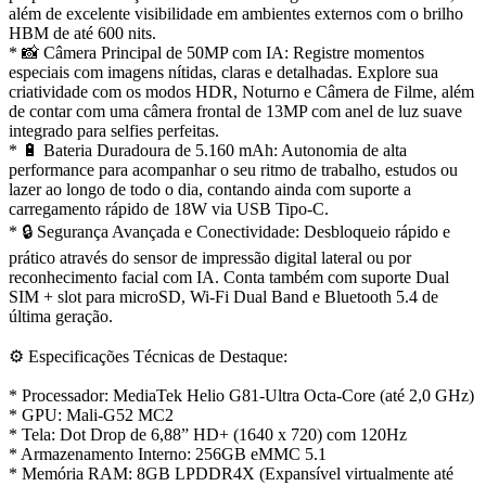
além de excelente visibilidade em ambientes externos com o brilho
HBM de até 600 nits.
* 📸 Câmera Principal de 50MP com IA: Registre momentos
especiais com imagens nítidas, claras e detalhadas. Explore sua
criatividade com os modos HDR, Noturno e Câmera de Filme, além
de contar com uma câmera frontal de 13MP com anel de luz suave
integrado para selfies perfeitas.
* 🔋 Bateria Duradoura de 5.160 mAh: Autonomia de alta
performance para acompanhar o seu ritmo de trabalho, estudos ou
lazer ao longo de todo o dia, contando ainda com suporte a
carregamento rápido de 18W via USB Tipo-C.
* 🔒 Segurança Avançada e Conectividade: Desbloqueio rápido e
prático através do sensor de impressão digital lateral ou por
reconhecimento facial com IA. Conta também com suporte Dual
SIM + slot para microSD, Wi-Fi Dual Band e Bluetooth 5.4 de
última geração.
⚙️ Especificações Técnicas de Destaque:
* Processador: MediaTek Helio G81-Ultra Octa-Core (até 2,0 GHz)
* GPU: Mali-G52 MC2
* Tela: Dot Drop de 6,88” HD+ (1640 x 720) com 120Hz
* Armazenamento Interno: 256GB eMMC 5.1
* Memória RAM: 8GB LPDDR4X (Expansível virtualmente até