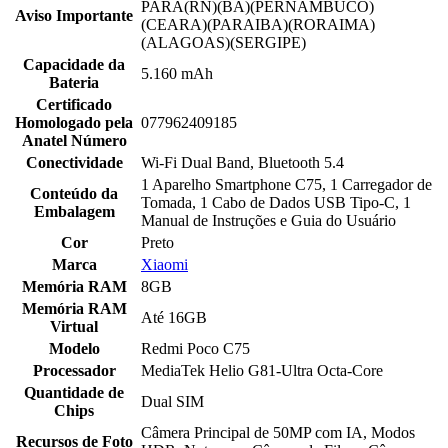
PARA(RN)(BA)(PERNAMBUCO)
Aviso Importante
(CEARA)(PARAIBA)(RORAIMA)
(ALAGOAS)(SERGIPE)
Capacidade da
5.160 mAh
Bateria
Certificado
Homologado pela
077962409185
Anatel Número
Conectividade
Wi-Fi Dual Band, Bluetooth 5.4
1 Aparelho Smartphone C75, 1 Carregador de
Conteúdo da
Tomada, 1 Cabo de Dados USB Tipo-C, 1
Embalagem
Manual de Instruções e Guia do Usuário
Cor
Preto
Marca
Xiaomi
Memória RAM
8GB
Memória RAM
Até 16GB
Virtual
Modelo
Redmi Poco C75
Processador
MediaTek Helio G81-Ultra Octa-Core
Quantidade de
Dual SIM
Chips
Câmera Principal de 50MP com IA, Modos
Recursos de Foto