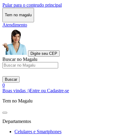
Pular para o conteudo principal
Tem no magalu
Atendimento
Digite seu CEP
Buscar no Magalu
Buscar
0
Boas vindas :)
Entre ou Cadastre-se
Tem no Magalu
Departamentos
Celulares e Smartphones