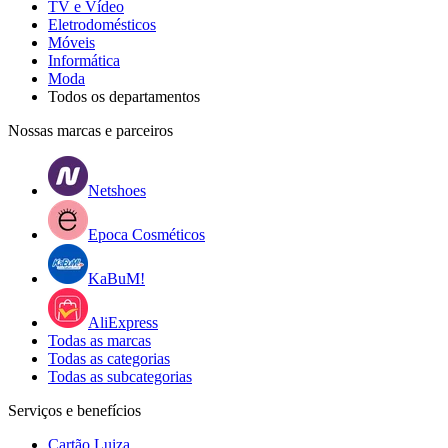
TV e Vídeo
Eletrodomésticos
Móveis
Informática
Moda
Todos os departamentos
Nossas marcas e parceiros
Netshoes
Epoca Cosméticos
KaBuM!
AliExpress
Todas as marcas
Todas as categorias
Todas as subcategorias
Serviços e benefícios
Cartão Luiza