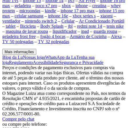
Hub Tvs
–
iphone 15
–
iphone 14
–
ps5
–
Air Fryer
–
iphone 16 pro
max
–
geladeira
–
poco x7 pro
–
xbox
–
iphone
–
creatina
–
whey
protein
–
microondas
–
kindle
–
iphone 17 pro max
–
iphone 15 pro
max
–
celular samsung
–
iphone 16e
–
xbox series s
–
xiaomi
–
ventilador
–
nintendo switch 2
–
Celular
–
Ar Condicionado Portátil
–
tablet
–
Bicicleta
–
Body Splash
–
jbl
–
redmi note 14
–
tenis nike
–
maquina de lavar roupa
–
liquidificador
–
ipad
–
guarda roupa
–
geladeira frost free
–
fogão 4 bocas
–
Armário de Cozinha
–
Alexa
–
TV 50 polegadas
–
TV 32 polegadas
Mais informações
Blog da Lu
Nossas lojas
WhatsApp da Lu
Tenha sua
loja
Regulamento
Acessibilidade
Segurança e Privacidade
Preços e condições de pagamento exclusivos para compras via
internet, podendo variar nas lojas físicas. Ofertas válidas na compra
de até 5 peças de cada produto por cliente, até o término dos nossos
estoques para internet. Caso os produtos apresentem divergências de
valores, o preço válido é o da sacola de compras.
O Magazine Luiza atua como correspondente no País, nos termos da
Resolução CMN nº 4.935/2021, e encaminha propostas de cartão de
crédito e operações de crédito para a Luizacred S.A Sociedade de
Crédito, Financiamento e Investimento inscrita no CNPJ sob o nº
02.206.577/0001-80.
Compre pelo chat
ou compre pelo telefone: