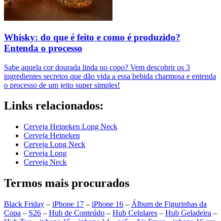
Whisky: do que é feito e como é produzido?
Entenda o processo
Sabe aquela cor dourada linda no copo? Vem descobrir os 3
ingredientes secretos que dão vida a essa bebida charmosa e entenda
o processo de um jeito super simples!
Links relacionados:
Cerveja Heineken Long Neck
Cerveja Heineken
Cerveja Long Neck
Cerveja Long
Cerveja Neck
Termos mais procurados
Black Friday
–
iPhone 17
–
iPhone 16
–
Álbum de Figurinhas da
Copa
–
S26
–
Hub de Conteúdo
–
Hub Celulares
–
Hub Geladeira
–