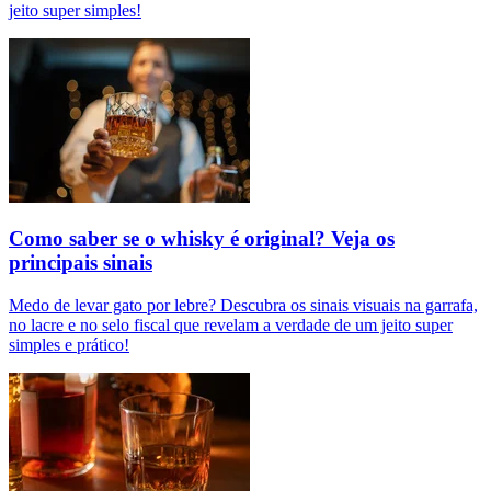
jeito super simples!
Como saber se o whisky é original? Veja os
principais sinais
Medo de levar gato por lebre? Descubra os sinais visuais na garrafa,
no lacre e no selo fiscal que revelam a verdade de um jeito super
simples e prático!