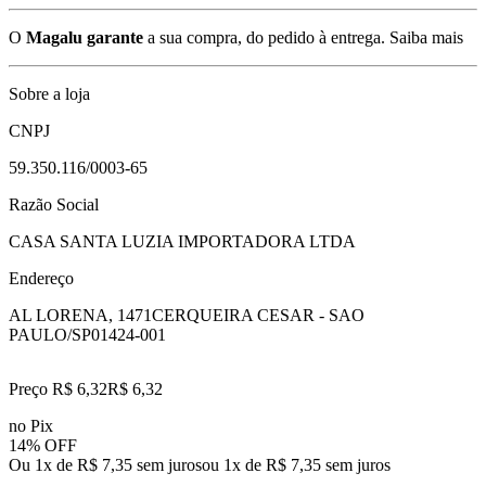
O
Magalu garante
a sua compra, do pedido à entrega.
Saiba mais
Sobre a loja
CNPJ
59.350.116/0003-65
Razão Social
CASA SANTA LUZIA IMPORTADORA LTDA
Endereço
AL LORENA, 1471
CERQUEIRA CESAR - SAO
PAULO/SP
01424-001
Preço R$ 6,32
R$
6
,
32
no Pix
14% OFF
Ou 1x de R$ 7,35 sem juros
ou
1
x de
R$ 7,35
sem juros