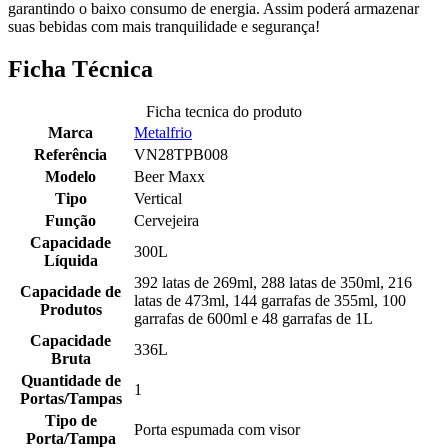
garantindo o baixo consumo de energia. Assim poderá armazenar
suas bebidas com mais tranquilidade e segurança!
Ficha Técnica
Ficha tecnica do produto
Marca
Metalfrio
Referência
VN28TPB008
Modelo
Beer Maxx
Tipo
Vertical
Função
Cervejeira
Capacidade
300L
Líquida
392 latas de 269ml, 288 latas de 350ml, 216
Capacidade de
latas de 473ml, 144 garrafas de 355ml, 100
Produtos
garrafas de 600ml e 48 garrafas de 1L
Capacidade
336L
Bruta
Quantidade de
1
Portas/Tampas
Tipo de
Porta espumada com visor
Porta/Tampa