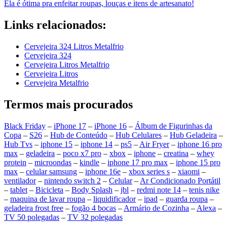
Ela é ótima pra enfeitar roupas, louças e itens de artesanato!
Links relacionados:
Cervejeira 324 Litros Metalfrio
Cervejeira 324
Cervejeira Litros Metalfrio
Cervejeira Litros
Cervejeira Metalfrio
Termos mais procurados
Black Friday
–
iPhone 17
–
iPhone 16
–
Álbum de Figurinhas da
Copa
–
S26
–
Hub de Conteúdo
–
Hub Celulares
–
Hub Geladeira
–
Hub Tvs
–
iphone 15
–
iphone 14
–
ps5
–
Air Fryer
–
iphone 16 pro
max
–
geladeira
–
poco x7 pro
–
xbox
–
iphone
–
creatina
–
whey
protein
–
microondas
–
kindle
–
iphone 17 pro max
–
iphone 15 pro
max
–
celular samsung
–
iphone 16e
–
xbox series s
–
xiaomi
–
ventilador
–
nintendo switch 2
–
Celular
–
Ar Condicionado Portátil
–
tablet
–
Bicicleta
–
Body Splash
–
jbl
–
redmi note 14
–
tenis nike
–
maquina de lavar roupa
–
liquidificador
–
ipad
–
guarda roupa
–
geladeira frost free
–
fogão 4 bocas
–
Armário de Cozinha
–
Alexa
–
TV 50 polegadas
–
TV 32 polegadas