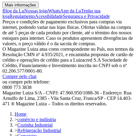
Mais informações
Blog da Lu
Nossas lojas
WhatsApp da Lu
Tenha sua
loja
Regulamento
Acessibilidade
Segurança e Privacidade
Preços e condições de pagamento exclusivos para compras via
internet, podendo variar nas lojas físicas. Ofertas válidas na compra
de até 5 peças de cada produto por cliente, até o término dos nossos
estoques para internet. Caso os produtos apresentem divergências de
valores, o preço válido é o da sacola de compras.
O Magazine Luiza atua como correspondente no País, nos termos da
Resolução CMN nº 4.935/2021, e encaminha propostas de cartão de
crédito e operações de crédito para a Luizacred S.A Sociedade de
Crédito, Financiamento e Investimento inscrita no CNPJ sob o nº
02.206.577/0001-80.
Compre pelo chat
ou compre pelo telefone:
0800 773 3838
Magazine Luiza S/A - CNPJ: 47.960.950/1088-36 - Endereço: Rua
Arnulfo de Lima, 2385 - Vila Santa Cruz, Franca/SP - CEP 14.403-
471 ® Magazine Luiza – Todos os direitos reservados.
Home
>
comércio e indústria
>
Cozinha Industrial
>
Refrigeração Industrial
>
Cervejeira