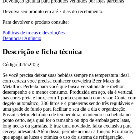
Devolução gratuita para produtos vendidos por lojas parceiras
Devolva seu produto em até 7 dias do recebimento.
Para devolver o produto consulte:
Políticas de trocas e devoluções
Denunciar Anúncio
Descrição e ficha técnica
Código
jf2b52f0jg
Se você precisa deixar suas bebidas sempre na temperatura ideal
com certeza você precisa conhecer cervejeira Beer Maxx da
Metalfrio. Perfeita para você que busca versatilidade e melhor
desempenho e o menor consumo. Produzida em aço, ela é vertical,
nas cores preta e inox, com 1 porta espumada com visor. Conta com
degelo automático, 336 litros e 4 prateleiras sendo três reguláveis e
uma grade de fundo para facilitar o seu dia a dia e organização.
Possui seletor eletrônico de temperatura, mantendo sua bebida no
ponto certo, seja qual for o tamanho ou tipo de embalagem: latas,
long necks ou garrafas. E traz uma novidade, faixa exclusiva para
cerveja artesanal. Além disso, permite acionar a função Eco-mode,
que apaga as luzes e otimiza o uso do sistema de refrigeração,