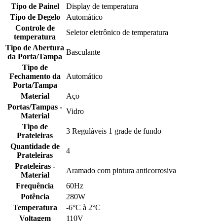
Tipo de Painel
Display de temperatura
Tipo de Degelo
Automático
Controle de
Seletor eletrônico de temperatura
temperatura
Tipo de Abertura
Basculante
da Porta/Tampa
Tipo de
Fechamento da
Automático
Porta/Tampa
Material
Aço
Portas/Tampas -
Vidro
Material
Tipo de
3 Reguláveis 1 grade de fundo
Prateleiras
Quantidade de
4
Prateleiras
Prateleiras -
Aramado com pintura anticorrosiva
Material
Frequência
60Hz
Potência
280W
Temperatura
-6°C à 2°C
Voltagem
110V