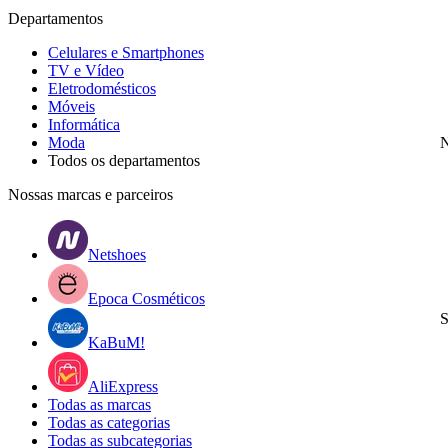
Departamentos
Celulares e Smartphones
TV e Vídeo
Eletrodomésticos
Móveis
Informática
Moda
N
Todos os departamentos
Nossas marcas e parceiros
Netshoes
Epoca Cosméticos
S
KaBuM!
AliExpress
Todas as marcas
Todas as categorias
Todas as subcategorias