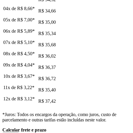
04x de
R$ 8,66
*
R$ 34,66
05x de
R$ 7,00
*
R$ 35,00
06x de
R$ 5,89
*
R$ 35,34
07x de
R$ 5,10
*
R$ 35,68
08x de
R$ 4,50
*
R$ 36,02
09x de
R$ 4,04
*
R$ 36,37
10x de
R$ 3,67
*
R$ 36,72
11x de
R$ 3,22
*
R$ 35,40
12x de
R$ 3,12
*
R$ 37,42
*Juros: Todos os encargos da operação, como juros, custo de
parcelamento e outras tarifas estão incluídas neste valor.
Calcular frete e prazo