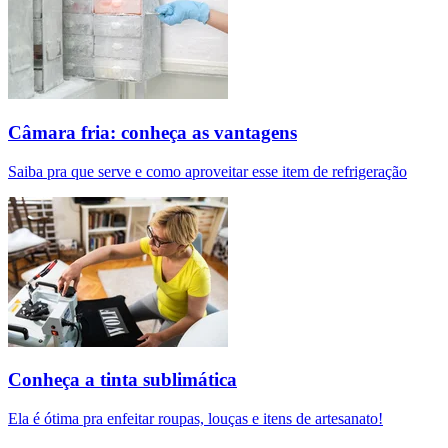
Câmara fria: conheça as vantagens
Saiba pra que serve e como aproveitar esse item de refrigeração
Conheça a tinta sublimática
Ela é ótima pra enfeitar roupas, louças e itens de artesanato!