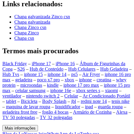
Links relacionados:
Chapa galvanizada Zinco csn
Chapa galvanizada
Chapa Zinco csn
Chapa Zinco
Chapa csn
Termos mais procurados
Black Friday
–
iPhone 17
–
iPhone 16
–
Álbum de Figurinhas da
Copa
–
S26
–
Hub de Conteúdo
–
Hub Celulares
–
Hub Geladeira
–
Hub Tvs
–
iphone 15
–
iphone 14
–
ps5
–
Air Fryer
–
iphone 16 pro
max
–
geladeira
–
poco x7 pro
–
xbox
–
iphone
–
creatina
–
whey
protein
–
microondas
–
kindle
–
iphone 17 pro max
–
iphone 15 pro
max
–
celular samsung
–
iphone 16e
–
xbox series s
–
xiaomi
–
ventilador
–
nintendo switch 2
–
Celular
–
Ar Condicionado Portátil
–
tablet
–
Bicicleta
–
Body Splash
–
jbl
–
redmi note 14
–
tenis nike
–
maquina de lavar roupa
–
liquidificador
–
ipad
–
guarda roupa
–
geladeira frost free
–
fogão 4 bocas
–
Armário de Cozinha
–
Alexa
–
TV 50 polegadas
–
TV 32 polegadas
Mais informações
Blog da Lu
Nossas lojas
WhatsApp da Lu
Tenha sua