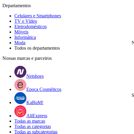
Departamentos
Celulares e Smartphones
TV e Vídeo
Eletrodomésticos
Móveis
Informática
Moda
N
Todos os departamentos
Nossas marcas e parceiros
Netshoes
Epoca Cosméticos
S
KaBuM!
AliExpress
Todas as marcas
Todas as categorias
Todas as subcategorias