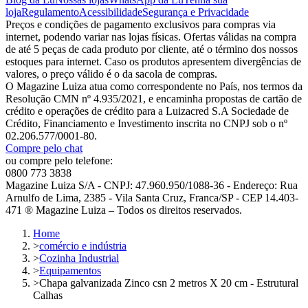
loja
Regulamento
Acessibilidade
Segurança e Privacidade
Preços e condições de pagamento exclusivos para compras via
internet, podendo variar nas lojas físicas. Ofertas válidas na compra
de até 5 peças de cada produto por cliente, até o término dos nossos
estoques para internet. Caso os produtos apresentem divergências de
valores, o preço válido é o da sacola de compras.
O Magazine Luiza atua como correspondente no País, nos termos da
Resolução CMN nº 4.935/2021, e encaminha propostas de cartão de
crédito e operações de crédito para a Luizacred S.A Sociedade de
Crédito, Financiamento e Investimento inscrita no CNPJ sob o nº
02.206.577/0001-80.
Compre pelo chat
ou compre pelo telefone:
0800 773 3838
Magazine Luiza S/A - CNPJ: 47.960.950/1088-36 - Endereço: Rua
Arnulfo de Lima, 2385 - Vila Santa Cruz, Franca/SP - CEP 14.403-
471 ® Magazine Luiza – Todos os direitos reservados.
Home
>
comércio e indústria
>
Cozinha Industrial
>
Equipamentos
>
Chapa galvanizada Zinco csn 2 metros X 20 cm - Estrutural
Calhas