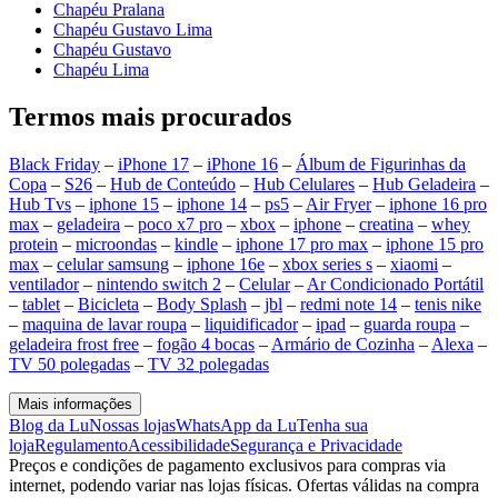
Chapéu Pralana
Chapéu Gustavo Lima
Chapéu Gustavo
Chapéu Lima
Termos mais procurados
Black Friday
–
iPhone 17
–
iPhone 16
–
Álbum de Figurinhas da
Copa
–
S26
–
Hub de Conteúdo
–
Hub Celulares
–
Hub Geladeira
–
Hub Tvs
–
iphone 15
–
iphone 14
–
ps5
–
Air Fryer
–
iphone 16 pro
max
–
geladeira
–
poco x7 pro
–
xbox
–
iphone
–
creatina
–
whey
protein
–
microondas
–
kindle
–
iphone 17 pro max
–
iphone 15 pro
max
–
celular samsung
–
iphone 16e
–
xbox series s
–
xiaomi
–
ventilador
–
nintendo switch 2
–
Celular
–
Ar Condicionado Portátil
–
tablet
–
Bicicleta
–
Body Splash
–
jbl
–
redmi note 14
–
tenis nike
–
maquina de lavar roupa
–
liquidificador
–
ipad
–
guarda roupa
–
geladeira frost free
–
fogão 4 bocas
–
Armário de Cozinha
–
Alexa
–
TV 50 polegadas
–
TV 32 polegadas
Mais informações
Blog da Lu
Nossas lojas
WhatsApp da Lu
Tenha sua
loja
Regulamento
Acessibilidade
Segurança e Privacidade
Preços e condições de pagamento exclusivos para compras via
internet, podendo variar nas lojas físicas. Ofertas válidas na compra