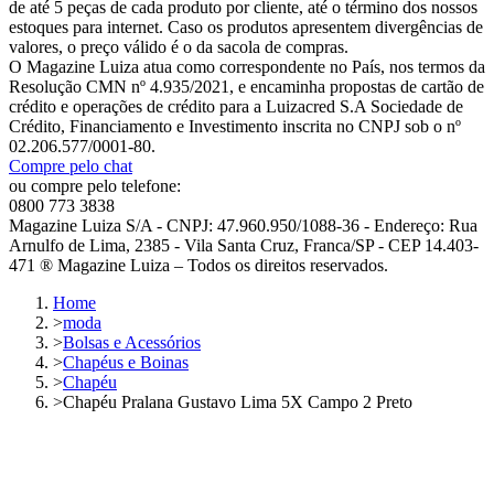
de até 5 peças de cada produto por cliente, até o término dos nossos
estoques para internet. Caso os produtos apresentem divergências de
valores, o preço válido é o da sacola de compras.
O Magazine Luiza atua como correspondente no País, nos termos da
Resolução CMN nº 4.935/2021, e encaminha propostas de cartão de
crédito e operações de crédito para a Luizacred S.A Sociedade de
Crédito, Financiamento e Investimento inscrita no CNPJ sob o nº
02.206.577/0001-80.
Compre pelo chat
ou compre pelo telefone:
0800 773 3838
Magazine Luiza S/A - CNPJ: 47.960.950/1088-36 - Endereço: Rua
Arnulfo de Lima, 2385 - Vila Santa Cruz, Franca/SP - CEP 14.403-
471 ® Magazine Luiza – Todos os direitos reservados.
Home
>
moda
>
Bolsas e Acessórios
>
Chapéus e Boinas
>
Chapéu
>
Chapéu Pralana Gustavo Lima 5X Campo 2 Preto