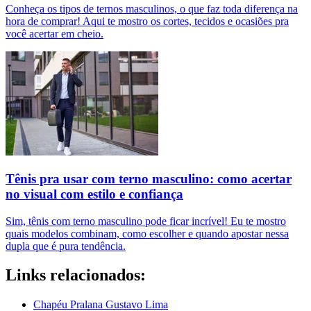
Conheça os tipos de ternos masculinos, o que faz toda diferença na
hora de comprar! Aqui te mostro os cortes, tecidos e ocasiões pra
você acertar em cheio.
Tênis pra usar com terno masculino: como acertar
no visual com estilo e confiança
Sim, tênis com terno masculino pode ficar incrível! Eu te mostro
quais modelos combinam, como escolher e quando apostar nessa
dupla que é pura tendência.
Links relacionados:
Chapéu Pralana Gustavo Lima