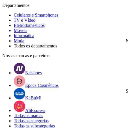
Departamentos
Celulares e Smartphones
TV e Vídeo
Eletrodomésticos
Móveis
Informática
Moda
N
Todos os departamentos
Nossas marcas e parceiros
Netshoes
Epoca Cosméticos
S
KaBuM!
AliExpress
Todas as marcas
Todas as categorias
Todas as subcategorias