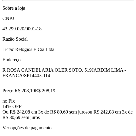
Sobre a loja
CNPJ
43.299.020/0001-18
Razão Social
Tictac Relogios E Cia Ltda
Endereço
R ROSA CANDELARIA OLER SOTO, 519
JARDIM LIMA -
FRANCA/SP
14403-114
Preço R$ 208,19
R$
208
,
19
no Pix
14% OFF
Ou R$ 242,08 em 3x de R$ 80,69 sem juros
ou
R$ 242,08
em
3
x de
R$ 80,69
sem juros
Ver opções de pagamento