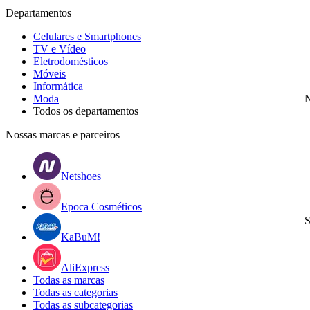
Departamentos
Celulares e Smartphones
TV e Vídeo
Eletrodomésticos
Móveis
Informática
Moda
N
Todos os departamentos
Nossas marcas e parceiros
Netshoes
Epoca Cosméticos
S
KaBuM!
AliExpress
Todas as marcas
Todas as categorias
Todas as subcategorias