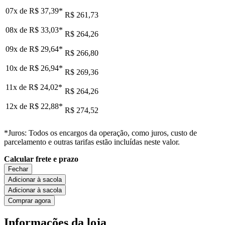
07x de
R$ 37,39
*
R$ 261,73
08x de
R$ 33,03
*
R$ 264,26
09x de
R$ 29,64
*
R$ 266,80
10x de
R$ 26,94
*
R$ 269,36
11x de
R$ 24,02
*
R$ 264,26
12x de
R$ 22,88
*
R$ 274,52
*Juros: Todos os encargos da operação, como juros, custo de
parcelamento e outras tarifas estão incluídas neste valor.
Calcular frete e prazo
Fechar
Adicionar à sacola
Adicionar à sacola
Comprar agora
Informações da loja