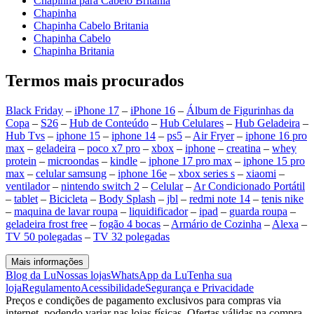
Chapinha para Cabelo Britania
Chapinha
Chapinha Cabelo Britania
Chapinha Cabelo
Chapinha Britania
Termos mais procurados
Black Friday
–
iPhone 17
–
iPhone 16
–
Álbum de Figurinhas da
Copa
–
S26
–
Hub de Conteúdo
–
Hub Celulares
–
Hub Geladeira
–
Hub Tvs
–
iphone 15
–
iphone 14
–
ps5
–
Air Fryer
–
iphone 16 pro
max
–
geladeira
–
poco x7 pro
–
xbox
–
iphone
–
creatina
–
whey
protein
–
microondas
–
kindle
–
iphone 17 pro max
–
iphone 15 pro
max
–
celular samsung
–
iphone 16e
–
xbox series s
–
xiaomi
–
ventilador
–
nintendo switch 2
–
Celular
–
Ar Condicionado Portátil
–
tablet
–
Bicicleta
–
Body Splash
–
jbl
–
redmi note 14
–
tenis nike
–
maquina de lavar roupa
–
liquidificador
–
ipad
–
guarda roupa
–
geladeira frost free
–
fogão 4 bocas
–
Armário de Cozinha
–
Alexa
–
TV 50 polegadas
–
TV 32 polegadas
Mais informações
Blog da Lu
Nossas lojas
WhatsApp da Lu
Tenha sua
loja
Regulamento
Acessibilidade
Segurança e Privacidade
Preços e condições de pagamento exclusivos para compras via
internet, podendo variar nas lojas físicas. Ofertas válidas na compra