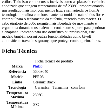
estilos. Tudo isso com recursos incríveis como as placas de cerâmica
anodizada que atingem temperaturas de até 230ºC, proporcionando
um resultado mais liso, com menos frizz e sem agredir os fios. A
tecnologia turmalina com íons mantém a umidade natural dos fios e
contribuí para o fechamento da cutícula, trazendo mais maciez. O
cabo giratório de 360o permite mais liberdade de movimento e
ergonomia durante o uso, além de contar com suporte para pendurar
a chapinha. Indicado para uso doméstico ou profissional, este
modelo também possui outras funcionalidades como bivolt
automático e trava de segurança que protege contra queimaduras.
Ficha Técnica
Ficha tecnica do produto
Marca
Philco
Referência
56003040
Modelo
PPR08
Linha
Ceramic Black
Tecnologia
- Cerâmica - Turmalina - com Íons
Temperatura
230°C
Máxima
Temperatura
0°C
Mínima