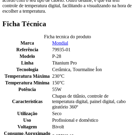
acordo com o seu tipo de cabelo. Outro detalhe, é que ela tem
controle de temperatura digital, facilitando a visualizando na hora de
escolher a temperatura.
Ficha Técnica
Ficha tecnica do produto
Marca
Mondial
Referência
79935-01
Modelo
P-28
Linha
Titanium Pro
Tecnologia
Cerâmica, Tourmaline Íon
Temperatura Máxima
230°C
Temperatura Mínima
150°C
Potência
55W
Chapas de titânio, controle de
Características
temperatura digital, painel digital, cabo
giratório 360º
Utilização
Seco
Uso
Profissional e doméstico
Voltagem
Bivolt
Consumo Aproximado