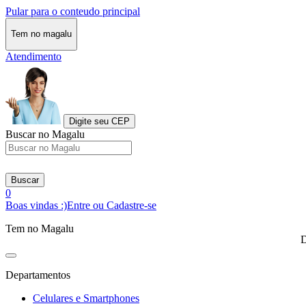
Pular para o conteudo principal
Tem no magalu
Atendimento
Digite seu CEP
Buscar no Magalu
Buscar
0
Boas vindas :)
Entre ou Cadastre-se
Tem no Magalu
D
Departamentos
Celulares e Smartphones