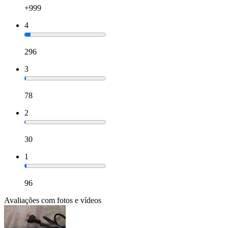
+999
4
296
3
78
2
30
1
96
Avaliações com fotos e vídeos