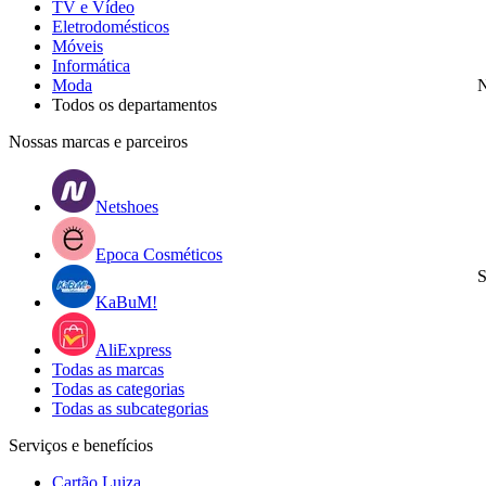
TV e Vídeo
Eletrodomésticos
Móveis
Informática
Moda
N
Todos os departamentos
Nossas marcas e parceiros
Netshoes
Epoca Cosméticos
S
KaBuM!
AliExpress
Todas as marcas
Todas as categorias
Todas as subcategorias
Serviços e benefícios
Cartão Luiza