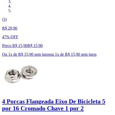
(3)
R$ 29,90
47% OFF
Preço R$ 15,90
R$
15
,
90
Ou 1x de R$ 15,90 sem juros
ou
1
x de
R$ 15,90
sem juros
4 Porcas Flangeada Eixo De Bicicleta 5
por 16 Cromado Chave 1 por 2