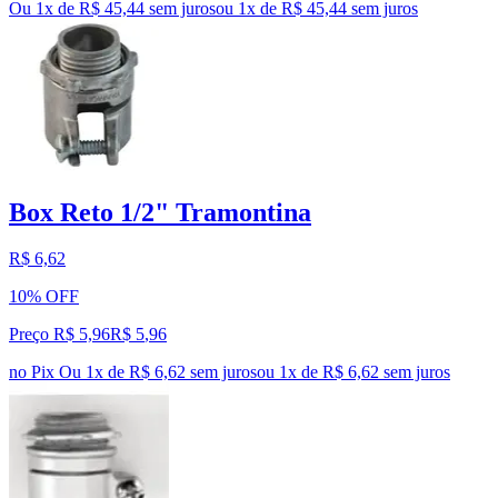
Ou 1x de R$ 45,44 sem juros
ou
1
x de
R$ 45,44
sem juros
Box Reto 1/2" Tramontina
R$ 6,62
10% OFF
Preço R$ 5,96
R$
5
,
96
no Pix
Ou 1x de R$ 6,62 sem juros
ou
1
x de
R$ 6,62
sem juros