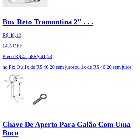
Box Reto Tramontina 2'' . . .
R$ 48,12
14% OFF
Preço R$ 41,58
R$
41
,
58
no Pix
Ou 1x de R$ 46,20 sem juros
ou
1
x de
R$ 46,20
sem juros
Chave De Aperto Para Galão Com Uma
Boca