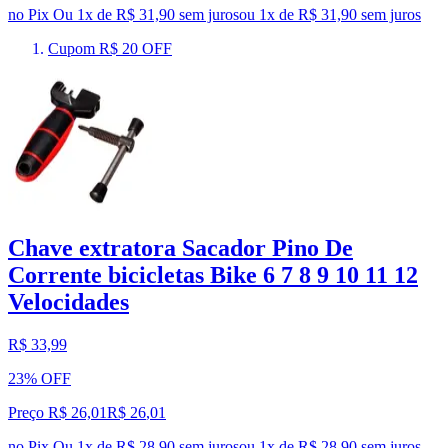
no Pix
Ou 1x de R$ 31,90 sem juros
ou
1
x de
R$ 31,90
sem juros
Cupom R$ 20 OFF
Chave extratora Sacador Pino De
Corrente bicicletas Bike 6 7 8 9 10 11 12
Velocidades
R$ 33,99
23% OFF
Preço R$ 26,01
R$
26
,
01
no Pix
Ou 1x de R$ 28,90 sem juros
ou
1
x de
R$ 28,90
sem juros