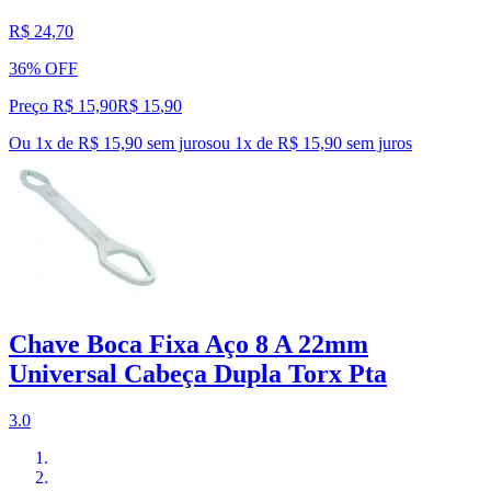
R$ 24,70
36% OFF
Preço R$ 15,90
R$
15
,
90
Ou 1x de R$ 15,90 sem juros
ou
1
x de
R$ 15,90
sem juros
Chave Boca Fixa Aço 8 A 22mm
Universal Cabeça Dupla Torx Pta
3.0