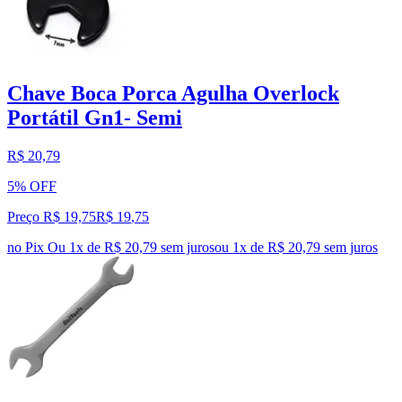
Chave Boca Porca Agulha Overlock
Portátil Gn1- Semi
R$ 20,79
5% OFF
Preço R$ 19,75
R$
19
,
75
no Pix
Ou 1x de R$ 20,79 sem juros
ou
1
x de
R$ 20,79
sem juros