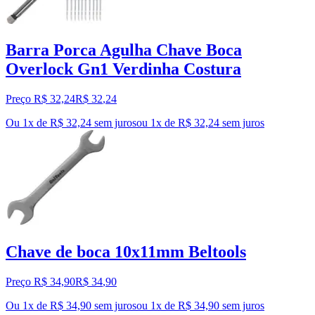
Barra Porca Agulha Chave Boca
Overlock Gn1 Verdinha Costura
Preço R$ 32,24
R$
32
,
24
Ou 1x de R$ 32,24 sem juros
ou
1
x de
R$ 32,24
sem juros
Chave de boca 10x11mm Beltools
Preço R$ 34,90
R$
34
,
90
Ou 1x de R$ 34,90 sem juros
ou
1
x de
R$ 34,90
sem juros