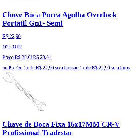
Chave Boca Porca Agulha Overlock
Portátil Gn1- Semi
R$ 22,90
10% OFF
Preço R$ 20,61
R$
20
,
61
no Pix
Ou 1x de R$ 22,90 sem juros
ou
1
x de
R$ 22,90
sem juros
Chave de Boca Fixa 16x17MM CR-V
Profissional Tradestar