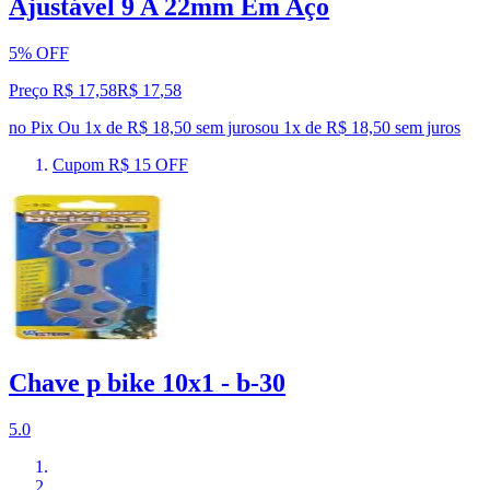
Ajustável 9 A 22mm Em Aço
5% OFF
Preço R$ 17,58
R$
17
,
58
no Pix
Ou 1x de R$ 18,50 sem juros
ou
1
x de
R$ 18,50
sem juros
Cupom R$ 15 OFF
Chave p bike 10x1 - b-30
5.0