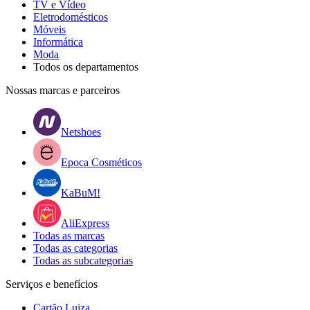
TV e Vídeo
Eletrodomésticos
Móveis
Informática
Moda
Todos os departamentos
Nossas marcas e parceiros
Netshoes
Epoca Cosméticos
KaBuM!
AliExpress
Todas as marcas
Todas as categorias
Todas as subcategorias
Serviços e benefícios
Cartão Luiza