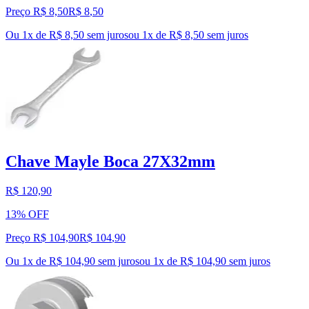
Preço R$ 8,50
R$
8
,
50
Ou 1x de R$ 8,50 sem juros
ou
1
x de
R$ 8,50
sem juros
Chave Mayle Boca 27X32mm
R$ 120,90
13% OFF
Preço R$ 104,90
R$
104
,
90
Ou 1x de R$ 104,90 sem juros
ou
1
x de
R$ 104,90
sem juros