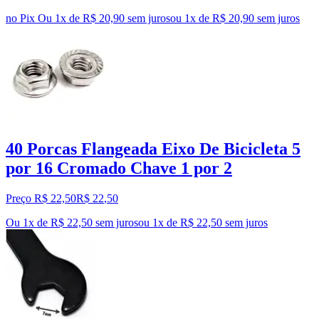
no Pix
Ou 1x de R$ 20,90 sem juros
ou
1
x de
R$ 20,90
sem juros
40 Porcas Flangeada Eixo De Bicicleta 5
por 16 Cromado Chave 1 por 2
Preço R$ 22,50
R$
22
,
50
Ou 1x de R$ 22,50 sem juros
ou
1
x de
R$ 22,50
sem juros