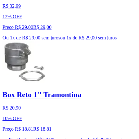
R$ 32,99
12% OFF
Preço R$ 29,00
R$
29
,
00
Ou 1x de R$ 29,00 sem juros
ou
1
x de
R$ 29,00
sem juros
Box Reto 1'' Tramontina
R$ 20,90
10% OFF
Preço R$ 18,81
R$
18
,
81