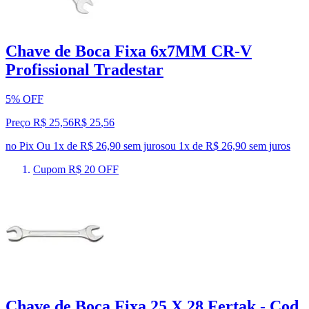
Chave de Boca Fixa 6x7MM CR-V
Profissional Tradestar
5% OFF
Preço R$ 25,56
R$
25
,
56
no Pix
Ou 1x de R$ 26,90 sem juros
ou
1
x de
R$ 26,90
sem juros
Cupom R$ 20 OFF
Chave de Boca Fixa 25 X 28 Fertak - Cod