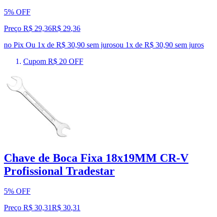
5% OFF
Preço R$ 29,36
R$
29
,
36
no Pix
Ou 1x de R$ 30,90 sem juros
ou
1
x de
R$ 30,90
sem juros
Cupom R$ 20 OFF
Chave de Boca Fixa 18x19MM CR-V
Profissional Tradestar
5% OFF
Preço R$ 30,31
R$
30
,
31