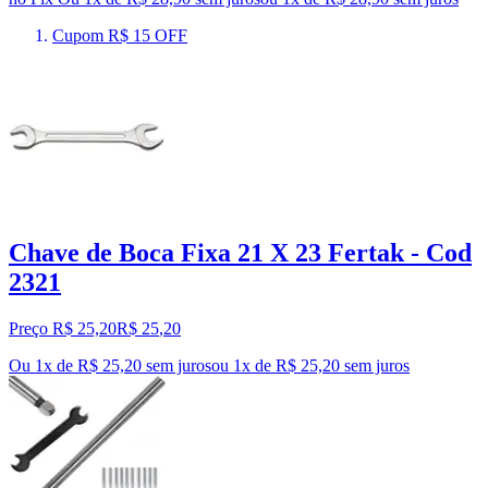
Cupom R$ 15 OFF
Chave de Boca Fixa 21 X 23 Fertak - Cod
2321
Preço R$ 25,20
R$
25
,
20
Ou 1x de R$ 25,20 sem juros
ou
1
x de
R$ 25,20
sem juros