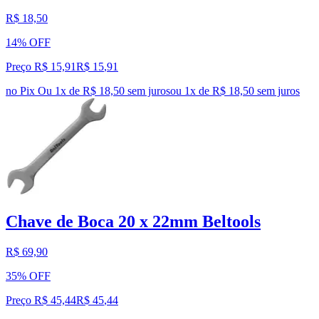
R$ 18,50
14% OFF
Preço R$ 15,91
R$
15
,
91
no Pix
Ou 1x de R$ 18,50 sem juros
ou
1
x de
R$ 18,50
sem juros
Chave de Boca 20 x 22mm Beltools
R$ 69,90
35% OFF
Preço R$ 45,44
R$
45
,
44