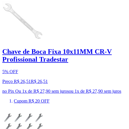
Chave de Boca Fixa 10x11MM CR-V
Profissional Tradestar
5% OFF
Preço R$ 26,51
R$
26
,
51
no Pix
Ou 1x de R$ 27,90 sem juros
ou
1
x de
R$ 27,90
sem juros
Cupom R$ 20 OFF