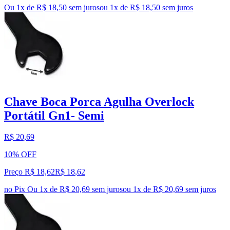
Ou 1x de R$ 18,50 sem juros
ou
1
x de
R$ 18,50
sem juros
Chave Boca Porca Agulha Overlock
Portátil Gn1- Semi
R$ 20,69
10% OFF
Preço R$ 18,62
R$
18
,
62
no Pix
Ou 1x de R$ 20,69 sem juros
ou
1
x de
R$ 20,69
sem juros