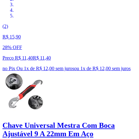
(2)
R$ 15,90
28% OFF
Preço R$ 11,40
R$
11
,
40
no Pix
Ou 1x de R$ 12,00 sem juros
ou
1
x de
R$ 12,00
sem juros
Chave Universal Mestra Com Boca
Ajustável 9 A 22mm Em Aço