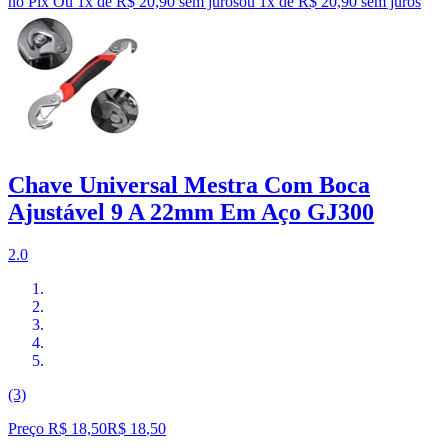
no Pix
Ou 1x de R$ 20,90 sem juros
ou
1
x de
R$ 20,90
sem juros
Chave Universal Mestra Com Boca
Ajustável 9 A 22mm Em Aço GJ300
2.0
(3)
Preço R$ 18,50
R$
18
,
50