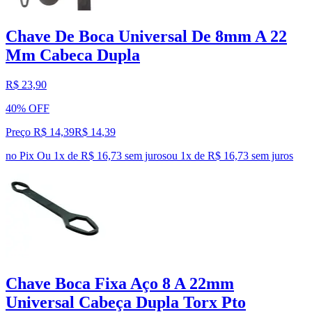
Chave De Boca Universal De 8mm A 22
Mm Cabeca Dupla
R$ 23,90
40% OFF
Preço R$ 14,39
R$
14
,
39
no Pix
Ou 1x de R$ 16,73 sem juros
ou
1
x de
R$ 16,73
sem juros
Chave Boca Fixa Aço 8 A 22mm
Universal Cabeça Dupla Torx Pto