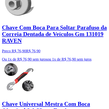
Chave Com Boca Para Soltar Parafuso da
Correia Dentada de Veículos Gm 131019
RAVEN
Preço R$ 76,90
R$
76
,
90
Ou 1x de R$ 76,90 sem juros
ou
1
x de
R$ 76,90
sem juros
Chave Universal Mestra Com Boca