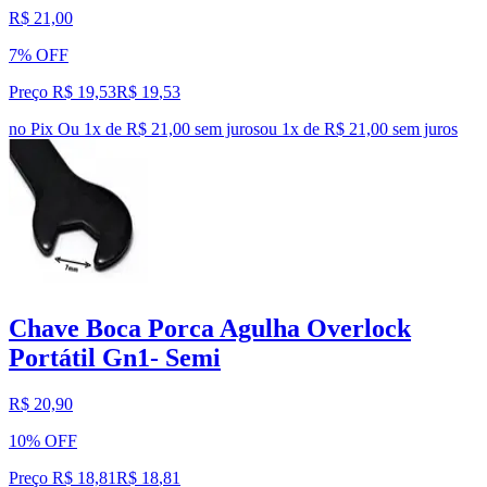
R$ 21,00
7% OFF
Preço R$ 19,53
R$
19
,
53
no Pix
Ou 1x de R$ 21,00 sem juros
ou
1
x de
R$ 21,00
sem juros
Chave Boca Porca Agulha Overlock
Portátil Gn1- Semi
R$ 20,90
10% OFF
Preço R$ 18,81
R$
18
,
81