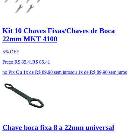
Kit 10 Chaves Fixas/Chaves de Boca
22mm MKT 4100
5% OFF
Preço R$ 85,41
R$
85
,
41
no Pix
Ou 1x de R$ 89,90 sem juros
ou
1
x de
R$ 89,90
sem juros
Chave boca fixa 8 a 22mm universal