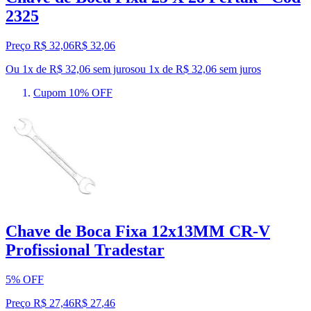
2325
Preço R$ 32,06
R$
32
,
06
Ou 1x de R$ 32,06 sem juros
ou
1
x de
R$ 32,06
sem juros
Cupom 10% OFF
Chave de Boca Fixa 12x13MM CR-V
Profissional Tradestar
5% OFF
Preço R$ 27,46
R$
27
,
46