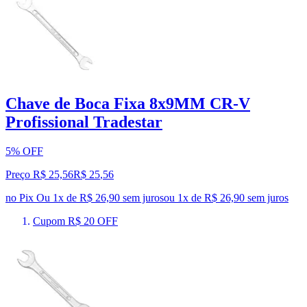
Chave de Boca Fixa 8x9MM CR-V
Profissional Tradestar
5% OFF
Preço R$ 25,56
R$
25
,
56
no Pix
Ou 1x de R$ 26,90 sem juros
ou
1
x de
R$ 26,90
sem juros
Cupom R$ 20 OFF