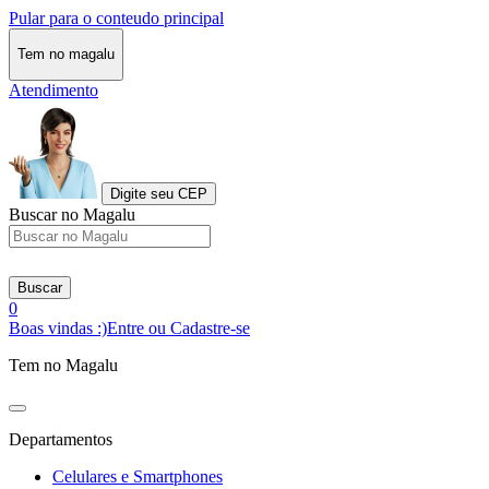
Pular para o conteudo principal
Tem no magalu
Atendimento
Digite seu CEP
Buscar no Magalu
Buscar
0
Boas vindas :)
Entre ou Cadastre-se
Tem no Magalu
Departamentos
Celulares e Smartphones