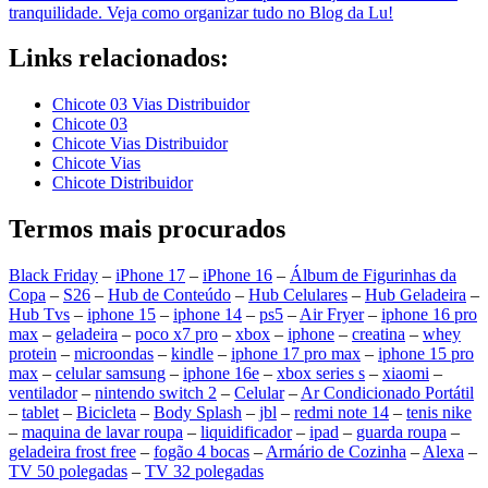
tranquilidade. Veja como organizar tudo no Blog da Lu!
Links relacionados:
Chicote 03 Vias Distribuidor
Chicote 03
Chicote Vias Distribuidor
Chicote Vias
Chicote Distribuidor
Termos mais procurados
Black Friday
–
iPhone 17
–
iPhone 16
–
Álbum de Figurinhas da
Copa
–
S26
–
Hub de Conteúdo
–
Hub Celulares
–
Hub Geladeira
–
Hub Tvs
–
iphone 15
–
iphone 14
–
ps5
–
Air Fryer
–
iphone 16 pro
max
–
geladeira
–
poco x7 pro
–
xbox
–
iphone
–
creatina
–
whey
protein
–
microondas
–
kindle
–
iphone 17 pro max
–
iphone 15 pro
max
–
celular samsung
–
iphone 16e
–
xbox series s
–
xiaomi
–
ventilador
–
nintendo switch 2
–
Celular
–
Ar Condicionado Portátil
–
tablet
–
Bicicleta
–
Body Splash
–
jbl
–
redmi note 14
–
tenis nike
–
maquina de lavar roupa
–
liquidificador
–
ipad
–
guarda roupa
–
geladeira frost free
–
fogão 4 bocas
–
Armário de Cozinha
–
Alexa
–
TV 50 polegadas
–
TV 32 polegadas