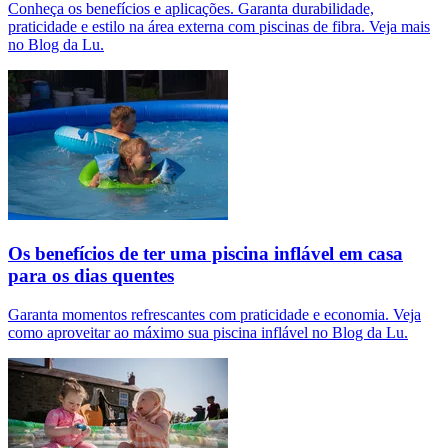
Conheça os benefícios e aplicações. Garanta durabilidade,
praticidade e estilo na área externa com piscinas de fibra. Veja mais
no Blog da Lu.
Os benefícios de ter uma piscina inflável em casa
para os dias quentes
Garanta momentos refrescantes com praticidade e economia. Veja
como aproveitar ao máximo sua piscina inflável no Blog da Lu.