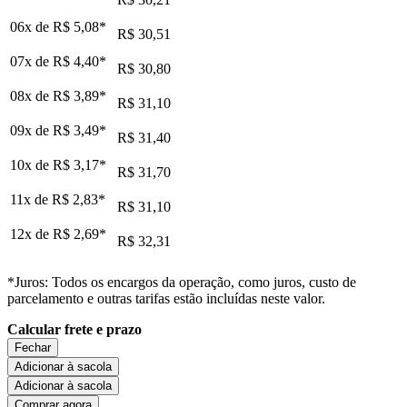
06x de
R$ 5,08
*
R$ 30,51
07x de
R$ 4,40
*
R$ 30,80
08x de
R$ 3,89
*
R$ 31,10
09x de
R$ 3,49
*
R$ 31,40
10x de
R$ 3,17
*
R$ 31,70
11x de
R$ 2,83
*
R$ 31,10
12x de
R$ 2,69
*
R$ 32,31
*Juros: Todos os encargos da operação, como juros, custo de
parcelamento e outras tarifas estão incluídas neste valor.
Calcular frete e prazo
Fechar
Adicionar à sacola
Adicionar à sacola
Comprar agora