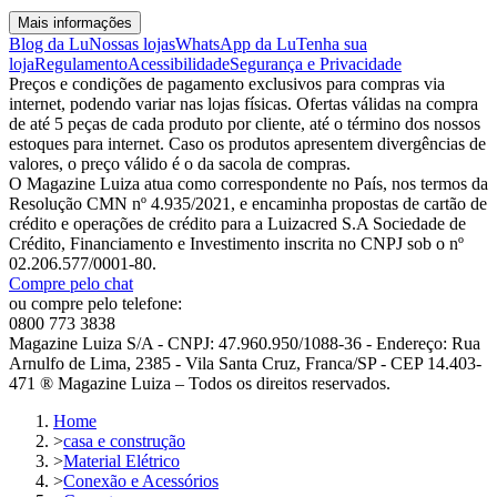
Mais informações
Blog da Lu
Nossas lojas
WhatsApp da Lu
Tenha sua
loja
Regulamento
Acessibilidade
Segurança e Privacidade
Preços e condições de pagamento exclusivos para compras via
internet, podendo variar nas lojas físicas. Ofertas válidas na compra
de até 5 peças de cada produto por cliente, até o término dos nossos
estoques para internet. Caso os produtos apresentem divergências de
valores, o preço válido é o da sacola de compras.
O Magazine Luiza atua como correspondente no País, nos termos da
Resolução CMN nº 4.935/2021, e encaminha propostas de cartão de
crédito e operações de crédito para a Luizacred S.A Sociedade de
Crédito, Financiamento e Investimento inscrita no CNPJ sob o nº
02.206.577/0001-80.
Compre pelo chat
ou compre pelo telefone:
0800 773 3838
Magazine Luiza S/A - CNPJ: 47.960.950/1088-36 - Endereço: Rua
Arnulfo de Lima, 2385 - Vila Santa Cruz, Franca/SP - CEP 14.403-
471 ® Magazine Luiza – Todos os direitos reservados.
Home
>
casa e construção
>
Material Elétrico
>
Conexão e Acessórios