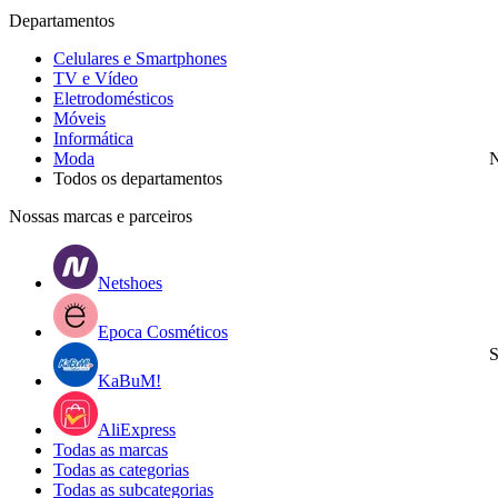
Departamentos
Celulares e Smartphones
TV e Vídeo
Eletrodomésticos
Móveis
Informática
Moda
N
Todos os departamentos
Nossas marcas e parceiros
Netshoes
Epoca Cosméticos
S
KaBuM!
AliExpress
Todas as marcas
Todas as categorias
Todas as subcategorias