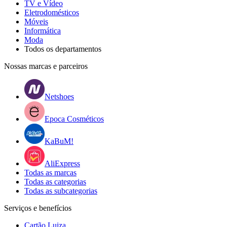
TV e Vídeo
Eletrodomésticos
Móveis
Informática
Moda
Todos os departamentos
Nossas marcas e parceiros
Netshoes
Epoca Cosméticos
KaBuM!
AliExpress
Todas as marcas
Todas as categorias
Todas as subcategorias
Serviços e benefícios
Cartão Luiza