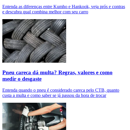
Entenda as diferenças entre Kumho e Hankook, veja prós e contras
e descubra qual combina melhor com seu carro
Pneu careca dá multa? Regras, valores e como
medir o desgaste
Entenda quando o pneu é considerado careca pelo CTB, quanto
custa a multa e como saber se já passou da hora de trocar