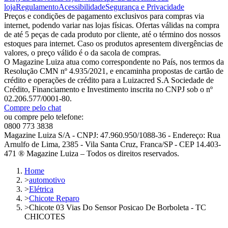
loja
Regulamento
Acessibilidade
Segurança e Privacidade
Preços e condições de pagamento exclusivos para compras via
internet, podendo variar nas lojas físicas. Ofertas válidas na compra
de até 5 peças de cada produto por cliente, até o término dos nossos
estoques para internet. Caso os produtos apresentem divergências de
valores, o preço válido é o da sacola de compras.
O Magazine Luiza atua como correspondente no País, nos termos da
Resolução CMN nº 4.935/2021, e encaminha propostas de cartão de
crédito e operações de crédito para a Luizacred S.A Sociedade de
Crédito, Financiamento e Investimento inscrita no CNPJ sob o nº
02.206.577/0001-80.
Compre pelo chat
ou compre pelo telefone:
0800 773 3838
Magazine Luiza S/A - CNPJ: 47.960.950/1088-36 - Endereço: Rua
Arnulfo de Lima, 2385 - Vila Santa Cruz, Franca/SP - CEP 14.403-
471 ® Magazine Luiza – Todos os direitos reservados.
Home
>
automotivo
>
Elétrica
>
Chicote Reparo
>
Chicote 03 Vias Do Sensor Posicao De Borboleta - TC
CHICOTES