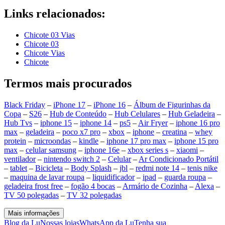
Links relacionados:
Chicote 03 Vias
Chicote 03
Chicote Vias
Chicote
Termos mais procurados
Black Friday
–
iPhone 17
–
iPhone 16
–
Álbum de Figurinhas da
Copa
–
S26
–
Hub de Conteúdo
–
Hub Celulares
–
Hub Geladeira
–
Hub Tvs
–
iphone 15
–
iphone 14
–
ps5
–
Air Fryer
–
iphone 16 pro
max
–
geladeira
–
poco x7 pro
–
xbox
–
iphone
–
creatina
–
whey
protein
–
microondas
–
kindle
–
iphone 17 pro max
–
iphone 15 pro
max
–
celular samsung
–
iphone 16e
–
xbox series s
–
xiaomi
–
ventilador
–
nintendo switch 2
–
Celular
–
Ar Condicionado Portátil
–
tablet
–
Bicicleta
–
Body Splash
–
jbl
–
redmi note 14
–
tenis nike
–
maquina de lavar roupa
–
liquidificador
–
ipad
–
guarda roupa
–
geladeira frost free
–
fogão 4 bocas
–
Armário de Cozinha
–
Alexa
–
TV 50 polegadas
–
TV 32 polegadas
Mais informações
Blog da Lu
Nossas lojas
WhatsApp da Lu
Tenha sua