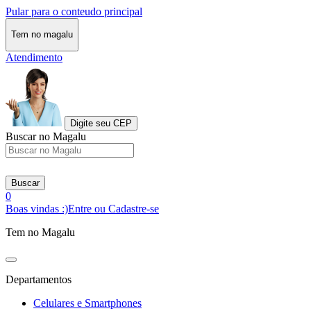
Pular para o conteudo principal
Tem no magalu
Atendimento
Digite seu CEP
Buscar no Magalu
Buscar
0
Boas vindas :)
Entre ou Cadastre-se
Tem no Magalu
Departamentos
Celulares e Smartphones