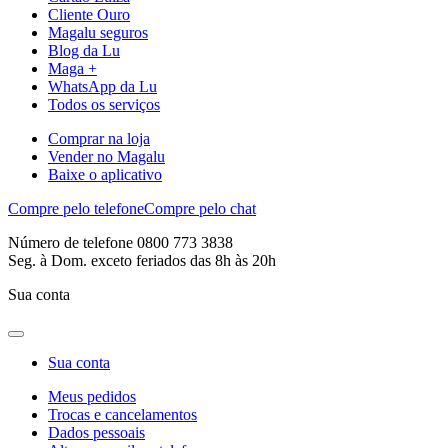
Cliente Ouro
Magalu seguros
Blog da Lu
Maga +
WhatsApp da Lu
Todos os serviços
Comprar na loja
Vender no Magalu
Baixe o aplicativo
Compre pelo telefone
Compre pelo chat
Número de telefone 0800 773 3838
Seg. à Dom. exceto feriados das 8h às 20h
Sua conta
Sua conta
Meus pedidos
Trocas e cancelamentos
Dados pessoais