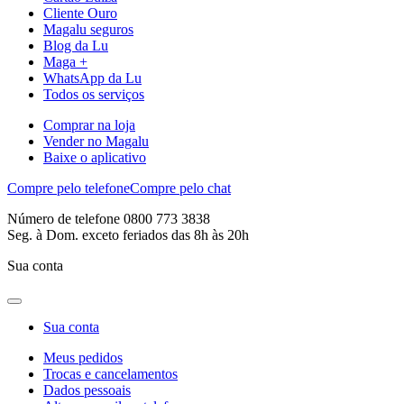
Cliente Ouro
Magalu seguros
Blog da Lu
Maga +
WhatsApp da Lu
Todos os serviços
Comprar na loja
Vender no Magalu
Baixe o aplicativo
Compre pelo telefone
Compre pelo chat
Número de telefone 0800 773 3838
Seg. à Dom. exceto feriados das 8h às 20h
Sua conta
Sua conta
Meus pedidos
Trocas e cancelamentos
Dados pessoais