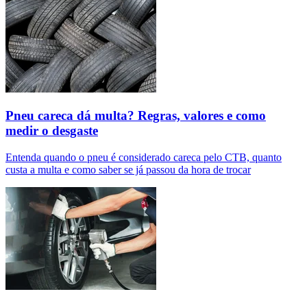
Pneu careca dá multa? Regras, valores e como
medir o desgaste
Entenda quando o pneu é considerado careca pelo CTB, quanto
custa a multa e como saber se já passou da hora de trocar