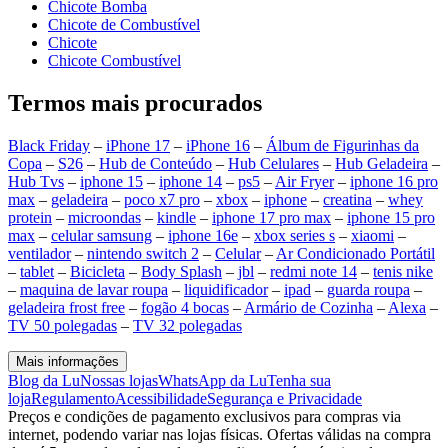
Chicote Bomba
Chicote de Combustível
Chicote
Chicote Combustível
Termos mais procurados
Black Friday
–
iPhone 17
–
iPhone 16
–
Álbum de Figurinhas da
Copa
–
S26
–
Hub de Conteúdo
–
Hub Celulares
–
Hub Geladeira
–
Hub Tvs
–
iphone 15
–
iphone 14
–
ps5
–
Air Fryer
–
iphone 16 pro
max
–
geladeira
–
poco x7 pro
–
xbox
–
iphone
–
creatina
–
whey
protein
–
microondas
–
kindle
–
iphone 17 pro max
–
iphone 15 pro
max
–
celular samsung
–
iphone 16e
–
xbox series s
–
xiaomi
–
ventilador
–
nintendo switch 2
–
Celular
–
Ar Condicionado Portátil
–
tablet
–
Bicicleta
–
Body Splash
–
jbl
–
redmi note 14
–
tenis nike
–
maquina de lavar roupa
–
liquidificador
–
ipad
–
guarda roupa
–
geladeira frost free
–
fogão 4 bocas
–
Armário de Cozinha
–
Alexa
–
TV 50 polegadas
–
TV 32 polegadas
Mais informações
Blog da Lu
Nossas lojas
WhatsApp da Lu
Tenha sua
loja
Regulamento
Acessibilidade
Segurança e Privacidade
Preços e condições de pagamento exclusivos para compras via
internet, podendo variar nas lojas físicas. Ofertas válidas na compra