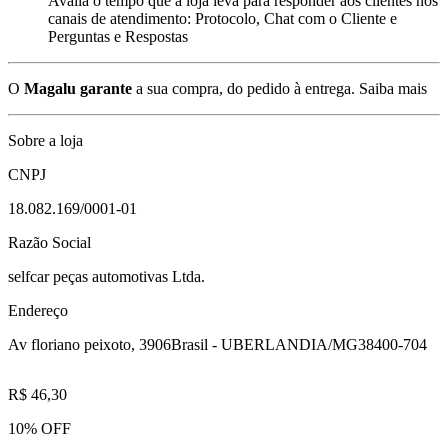
Avalia o tempo que a loja leva para responder aos clientes nos
canais de atendimento: Protocolo, Chat com o Cliente e
Perguntas e Respostas
O
Magalu garante
a sua compra, do pedido à entrega.
Saiba mais
Sobre a loja
CNPJ
18.082.169/0001-01
Razão Social
selfcar peças automotivas Ltda.
Endereço
Av floriano peixoto, 3906
Brasil - UBERLANDIA/MG
38400-704
R$ 46,30
10% OFF