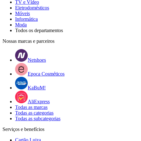
TV e Vídeo
Eletrodomésticos
Móveis
Informática
Moda
Todos os departamentos
Nossas marcas e parceiros
Netshoes
Epoca Cosméticos
KaBuM!
AliExpress
Todas as marcas
Todas as categorias
Todas as subcategorias
Serviços e benefícios
Cartão Luiza