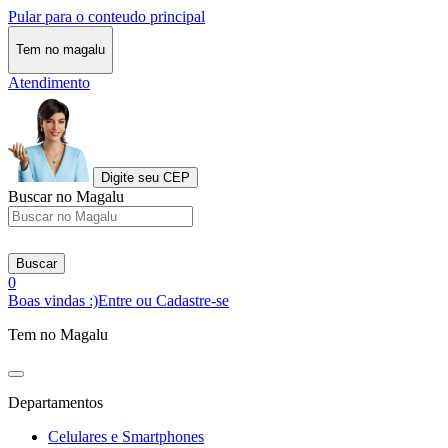
Pular para o conteudo principal
Tem no magalu
Atendimento
Digite seu CEP
Buscar no Magalu
Buscar
0
Boas vindas :)
Entre ou Cadastre-se
Tem no Magalu
Departamentos
Celulares e Smartphones