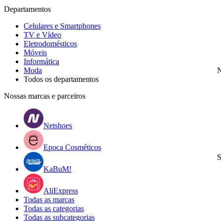
Departamentos
Celulares e Smartphones
TV e Vídeo
Eletrodomésticos
Móveis
Informática
Moda
N
Todos os departamentos
Nossas marcas e parceiros
Netshoes
Epoca Cosméticos
S
KaBuM!
AliExpress
Todas as marcas
Todas as categorias
Todas as subcategorias