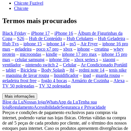
Chicote Fuzivel
Chicote
Termos mais procurados
Black Friday
–
iPhone 17
–
iPhone 16
–
Álbum de Figurinhas da
Copa
–
S26
–
Hub de Conteúdo
–
Hub Celulares
–
Hub Geladeira
–
Hub Tvs
–
iphone 15
–
iphone 14
–
ps5
–
Air Fryer
–
iphone 16 pro
max
–
geladeira
–
poco x7 pro
–
xbox
–
iphone
–
creatina
–
whey
protein
–
microondas
–
kindle
–
iphone 17 pro max
–
iphone 15 pro
max
–
celular samsung
–
iphone 16e
–
xbox series s
–
xiaomi
–
ventilador
–
nintendo switch 2
–
Celular
–
Ar Condicionado Portátil
–
tablet
–
Bicicleta
–
Body Splash
–
jbl
–
redmi note 14
–
tenis nike
–
maquina de lavar roupa
–
liquidificador
–
ipad
–
guarda roupa
–
geladeira frost free
–
fogão 4 bocas
–
Armário de Cozinha
–
Alexa
–
TV 50 polegadas
–
TV 32 polegadas
Mais informações
Blog da Lu
Nossas lojas
WhatsApp da Lu
Tenha sua
loja
Regulamento
Acessibilidade
Segurança e Privacidade
Preços e condições de pagamento exclusivos para compras via
internet, podendo variar nas lojas físicas. Ofertas válidas na compra
de até 5 peças de cada produto por cliente, até o término dos nossos
estoques para internet. Caso os produtos apresentem divergências de