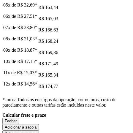
05x de
R$ 32,69
*
R$ 163,44
06x de
R$ 27,51
*
R$ 165,03
07x de
R$ 23,80
*
R$ 166,63
08x de
R$ 21,03
*
R$ 168,24
09x de
R$ 18,87
*
R$ 169,86
10x de
R$ 17,15
*
R$ 171,49
11x de
R$ 15,03
*
R$ 165,34
12x de
R$ 14,56
*
R$ 174,77
*Juros: Todos os encargos da operação, como juros, custo de
parcelamento e outras tarifas estão incluídas neste valor.
Calcular frete e prazo
Fechar
Adicionar à sacola