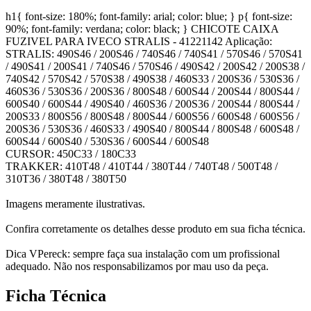
h1{ font-size: 180%; font-family: arial; color: blue; } p{ font-size:
90%; font-family: verdana; color: black; } CHICOTE CAIXA
FUZIVEL PARA IVECO STRALIS - 41221142 Aplicação:
STRALIS: 490S46 / 200S46 / 740S46 / 740S41 / 570S46 / 570S41
/ 490S41 / 200S41 / 740S46 / 570S46 / 490S42 / 200S42 / 200S38 /
740S42 / 570S42 / 570S38 / 490S38 / 460S33 / 200S36 / 530S36 /
460S36 / 530S36 / 200S36 / 800S48 / 600S44 / 200S44 / 800S44 /
600S40 / 600S44 / 490S40 / 460S36 / 200S36 / 200S44 / 800S44 /
200S33 / 800S56 / 800S48 / 800S44 / 600S56 / 600S48 / 600S56 /
200S36 / 530S36 / 460S33 / 490S40 / 800S44 / 800S48 / 600S48 /
600S44 / 600S40 / 530S36 / 600S44 / 600S48
CURSOR: 450C33 / 180C33
TRAKKER: 410T48 / 410T44 / 380T44 / 740T48 / 500T48 /
310T36 / 380T48 / 380T50
Imagens meramente ilustrativas.
Confira corretamente os detalhes desse produto em sua ficha técnica.
Dica VPereck: sempre faça sua instalação com um profissional
adequado. Não nos responsabilizamos por mau uso da peça.
Ficha Técnica