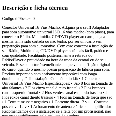
Descrição e ficha técnica
Código
df9bckekd0
Conector Universal 16 Vias Macho. Adquira já o seu!! Adaptador
para som automotivo universal ISO 16 vias macho (com pinos), para
conectar o Rádio, Multimídia, CD/DVD player ao carro, cuja a
mesma tenha sido cortada ou não tenha, por ser um carro sem
preparação para som automotivo. Com esse conector a instalação de
seu Rádio, Multimídia, CD/DVD player será mais fácil, prático e
com qualidade. Facilitando posteriormente a retirada do
Rádio/Player e praticidade na hora da troca da central ou de seu
veículo. Esse conector é semelhante ao que vem na fiação original
do carro, quando o mesmo possui preparação de fábrica para som.
Produto importado com acabamento impecável com longa
durabilidade, fácil instalação. Conteúdo do kit: • 1 Conector
Universal 16 Vias Macho Especifícações: • São 8 fios na tomada de
alto falantes • 2 Fios cinza canal direito frontal • 2 Fios brancos
canal esquerdo frontal • 2 Fios verdes canal esquerdo traseiro • 2
Fios roxos canal direito traseiro • 4 Fios na tomada de força que são:
• 1 Terra = massa= negativo • 1 Corrente direta 12 v • 1 Corrente
pós chave 12 v • 1 Acionamento de antena elétrica ou amplificador
Recomendamos que a instalação seja feita por um profissional, não
nos responsabilizamos pelo mal uso do produto.