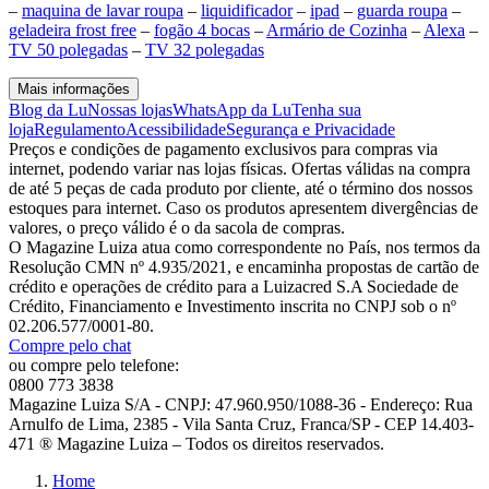
–
maquina de lavar roupa
–
liquidificador
–
ipad
–
guarda roupa
–
geladeira frost free
–
fogão 4 bocas
–
Armário de Cozinha
–
Alexa
–
TV 50 polegadas
–
TV 32 polegadas
Mais informações
Blog da Lu
Nossas lojas
WhatsApp da Lu
Tenha sua
loja
Regulamento
Acessibilidade
Segurança e Privacidade
Preços e condições de pagamento exclusivos para compras via
internet, podendo variar nas lojas físicas. Ofertas válidas na compra
de até 5 peças de cada produto por cliente, até o término dos nossos
estoques para internet. Caso os produtos apresentem divergências de
valores, o preço válido é o da sacola de compras.
O Magazine Luiza atua como correspondente no País, nos termos da
Resolução CMN nº 4.935/2021, e encaminha propostas de cartão de
crédito e operações de crédito para a Luizacred S.A Sociedade de
Crédito, Financiamento e Investimento inscrita no CNPJ sob o nº
02.206.577/0001-80.
Compre pelo chat
ou compre pelo telefone:
0800 773 3838
Magazine Luiza S/A - CNPJ: 47.960.950/1088-36 - Endereço: Rua
Arnulfo de Lima, 2385 - Vila Santa Cruz, Franca/SP - CEP 14.403-
471 ® Magazine Luiza – Todos os direitos reservados.
Home