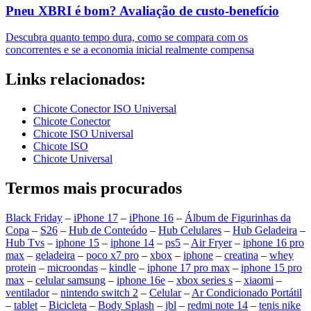
Pneu XBRI é bom? Avaliação de custo-benefício
Descubra quanto tempo dura, como se compara com os
concorrentes e se a economia inicial realmente compensa
Links relacionados:
Chicote Conector ISO Universal
Chicote Conector
Chicote ISO Universal
Chicote ISO
Chicote Universal
Termos mais procurados
Black Friday
–
iPhone 17
–
iPhone 16
–
Álbum de Figurinhas da
Copa
–
S26
–
Hub de Conteúdo
–
Hub Celulares
–
Hub Geladeira
–
Hub Tvs
–
iphone 15
–
iphone 14
–
ps5
–
Air Fryer
–
iphone 16 pro
max
–
geladeira
–
poco x7 pro
–
xbox
–
iphone
–
creatina
–
whey
protein
–
microondas
–
kindle
–
iphone 17 pro max
–
iphone 15 pro
max
–
celular samsung
–
iphone 16e
–
xbox series s
–
xiaomi
–
ventilador
–
nintendo switch 2
–
Celular
–
Ar Condicionado Portátil
–
tablet
–
Bicicleta
–
Body Splash
–
jbl
–
redmi note 14
–
tenis nike