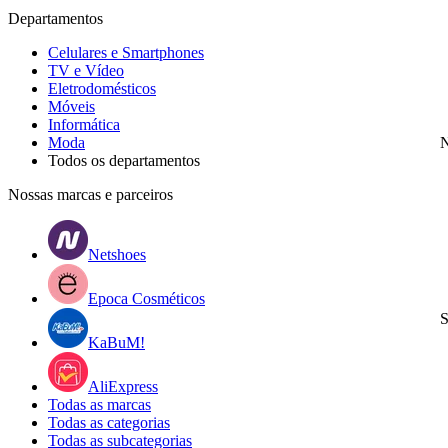
Departamentos
Celulares e Smartphones
TV e Vídeo
Eletrodomésticos
Móveis
Informática
Moda
N
Todos os departamentos
Nossas marcas e parceiros
Netshoes
Epoca Cosméticos
S
KaBuM!
AliExpress
Todas as marcas
Todas as categorias
Todas as subcategorias