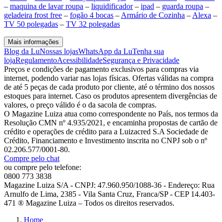
–
maquina de lavar roupa
–
liquidificador
–
ipad
–
guarda roupa
–
geladeira frost free
–
fogão 4 bocas
–
Armário de Cozinha
–
Alexa
–
TV 50 polegadas
–
TV 32 polegadas
Mais informações
Blog da Lu
Nossas lojas
WhatsApp da Lu
Tenha sua
loja
Regulamento
Acessibilidade
Segurança e Privacidade
Preços e condições de pagamento exclusivos para compras via
internet, podendo variar nas lojas físicas. Ofertas válidas na compra
de até 5 peças de cada produto por cliente, até o término dos nossos
estoques para internet. Caso os produtos apresentem divergências de
valores, o preço válido é o da sacola de compras.
O Magazine Luiza atua como correspondente no País, nos termos da
Resolução CMN nº 4.935/2021, e encaminha propostas de cartão de
crédito e operações de crédito para a Luizacred S.A Sociedade de
Crédito, Financiamento e Investimento inscrita no CNPJ sob o nº
02.206.577/0001-80.
Compre pelo chat
ou compre pelo telefone:
0800 773 3838
Magazine Luiza S/A - CNPJ: 47.960.950/1088-36 - Endereço: Rua
Arnulfo de Lima, 2385 - Vila Santa Cruz, Franca/SP - CEP 14.403-
471 ® Magazine Luiza – Todos os direitos reservados.
Home