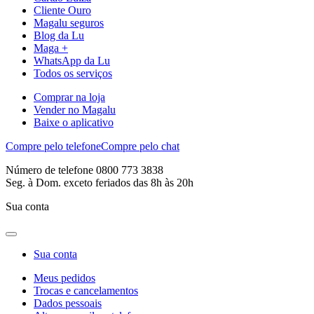
Cliente Ouro
Magalu seguros
Blog da Lu
Maga +
WhatsApp da Lu
Todos os serviços
Comprar na loja
Vender no Magalu
Baixe o aplicativo
Compre pelo telefone
Compre pelo chat
Número de telefone 0800 773 3838
Seg. à Dom. exceto feriados das 8h às 20h
Sua conta
Sua conta
Meus pedidos
Trocas e cancelamentos
Dados pessoais