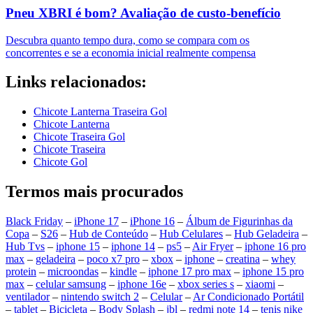
Pneu XBRI é bom? Avaliação de custo-benefício
Descubra quanto tempo dura, como se compara com os
concorrentes e se a economia inicial realmente compensa
Links relacionados:
Chicote Lanterna Traseira Gol
Chicote Lanterna
Chicote Traseira Gol
Chicote Traseira
Chicote Gol
Termos mais procurados
Black Friday
–
iPhone 17
–
iPhone 16
–
Álbum de Figurinhas da
Copa
–
S26
–
Hub de Conteúdo
–
Hub Celulares
–
Hub Geladeira
–
Hub Tvs
–
iphone 15
–
iphone 14
–
ps5
–
Air Fryer
–
iphone 16 pro
max
–
geladeira
–
poco x7 pro
–
xbox
–
iphone
–
creatina
–
whey
protein
–
microondas
–
kindle
–
iphone 17 pro max
–
iphone 15 pro
max
–
celular samsung
–
iphone 16e
–
xbox series s
–
xiaomi
–
ventilador
–
nintendo switch 2
–
Celular
–
Ar Condicionado Portátil
–
tablet
–
Bicicleta
–
Body Splash
–
jbl
–
redmi note 14
–
tenis nike