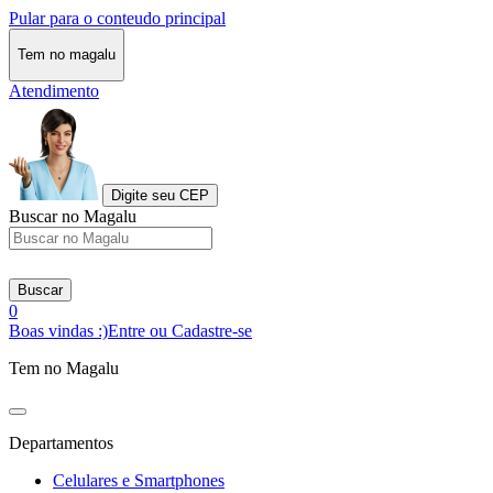
Pular para o conteudo principal
Tem no magalu
Atendimento
Digite seu CEP
Buscar no Magalu
Buscar
0
Boas vindas :)
Entre ou Cadastre-se
Tem no Magalu
Departamentos
Celulares e Smartphones