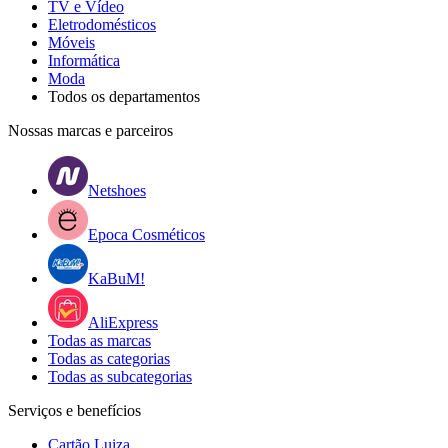
TV e Vídeo
Eletrodomésticos
Móveis
Informática
Moda
Todos os departamentos
Nossas marcas e parceiros
Netshoes
Epoca Cosméticos
KaBuM!
AliExpress
Todas as marcas
Todas as categorias
Todas as subcategorias
Serviços e benefícios
Cartão Luiza