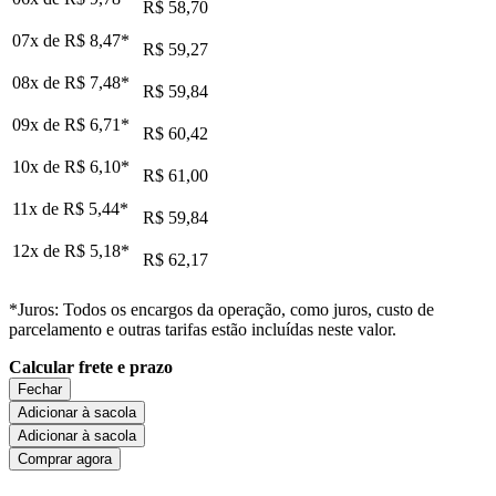
R$ 58,70
07x de
R$ 8,47
*
R$ 59,27
08x de
R$ 7,48
*
R$ 59,84
09x de
R$ 6,71
*
R$ 60,42
10x de
R$ 6,10
*
R$ 61,00
11x de
R$ 5,44
*
R$ 59,84
12x de
R$ 5,18
*
R$ 62,17
*Juros: Todos os encargos da operação, como juros, custo de
parcelamento e outras tarifas estão incluídas neste valor.
Calcular frete e prazo
Fechar
Adicionar à sacola
Adicionar à sacola
Comprar agora