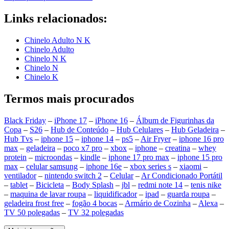
Links relacionados:
Chinelo Adulto N K
Chinelo Adulto
Chinelo N K
Chinelo N
Chinelo K
Termos mais procurados
Black Friday
–
iPhone 17
–
iPhone 16
–
Álbum de Figurinhas da
Copa
–
S26
–
Hub de Conteúdo
–
Hub Celulares
–
Hub Geladeira
–
Hub Tvs
–
iphone 15
–
iphone 14
–
ps5
–
Air Fryer
–
iphone 16 pro
max
–
geladeira
–
poco x7 pro
–
xbox
–
iphone
–
creatina
–
whey
protein
–
microondas
–
kindle
–
iphone 17 pro max
–
iphone 15 pro
max
–
celular samsung
–
iphone 16e
–
xbox series s
–
xiaomi
–
ventilador
–
nintendo switch 2
–
Celular
–
Ar Condicionado Portátil
–
tablet
–
Bicicleta
–
Body Splash
–
jbl
–
redmi note 14
–
tenis nike
–
maquina de lavar roupa
–
liquidificador
–
ipad
–
guarda roupa
–
geladeira frost free
–
fogão 4 bocas
–
Armário de Cozinha
–
Alexa
–
TV 50 polegadas
–
TV 32 polegadas