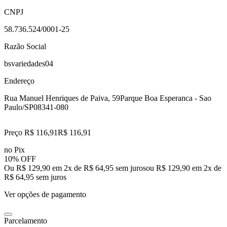
CNPJ
58.736.524/0001-25
Razão Social
bsvariedades04
Endereço
Rua Manuel Henriques de Paiva, 59
Parque Boa Esperanca - Sao
Paulo/SP
08341-080
Preço R$ 116,91
R$
116
,
91
no Pix
10% OFF
Ou R$ 129,90 em 2x de R$ 64,95 sem juros
ou
R$ 129,90
em
2
x de
R$ 64,95
sem juros
Ver opções de pagamento
Parcelamento