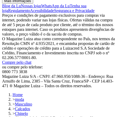
Mais informações
Blog da Lu
Nossas lojas
WhatsApp da Lu
Tenha sua
loja
Regulamento
Acessibilidade
Segurança e Privacidade
Preços e condições de pagamento exclusivos para compras via
internet, podendo variar nas lojas físicas. Ofertas válidas na compra
de até 5 peças de cada produto por cliente, até o término dos nossos
estoques para internet. Caso os produtos apresentem divergências de
valores, o preço válido é o da sacola de compras.
O Magazine Luiza atua como correspondente no País, nos termos da
Resolução CMN nº 4.935/2021, e encaminha propostas de cartão de
crédito e operações de crédito para a Luizacred S.A Sociedade de
Crédito, Financiamento e Investimento inscrita no CNPJ sob o nº
02.206.577/0001-80.
Compre pelo chat
ou compre pelo telefone:
0800 773 3838
Magazine Luiza S/A - CNPJ: 47.960.950/1088-36 - Endereço: Rua
Arnulfo de Lima, 2385 - Vila Santa Cruz, Franca/SP - CEP 14.403-
471 ® Magazine Luiza – Todos os direitos reservados.
Home
>
moda
>
Masculino
>
Calçados
>
Chinelo