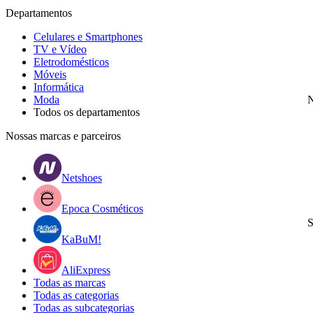
Departamentos
Celulares e Smartphones
TV e Vídeo
Eletrodomésticos
Móveis
Informática
Moda
N
Todos os departamentos
Nossas marcas e parceiros
Netshoes
Epoca Cosméticos
S
KaBuM!
AliExpress
Todas as marcas
Todas as categorias
Todas as subcategorias