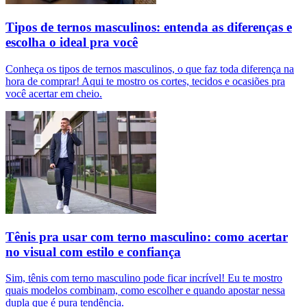
Tipos de ternos masculinos: entenda as diferenças e
escolha o ideal pra você
Conheça os tipos de ternos masculinos, o que faz toda diferença na
hora de comprar! Aqui te mostro os cortes, tecidos e ocasiões pra
você acertar em cheio.
Tênis pra usar com terno masculino: como acertar
no visual com estilo e confiança
Sim, tênis com terno masculino pode ficar incrível! Eu te mostro
quais modelos combinam, como escolher e quando apostar nessa
dupla que é pura tendência.