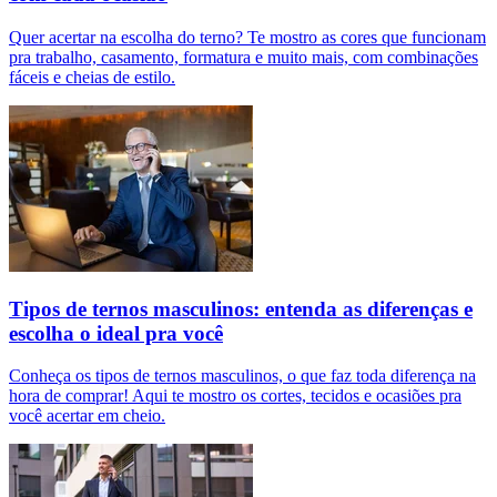
Quer acertar na escolha do terno? Te mostro as cores que funcionam
pra trabalho, casamento, formatura e muito mais, com combinações
fáceis e cheias de estilo.
Tipos de ternos masculinos: entenda as diferenças e
escolha o ideal pra você
Conheça os tipos de ternos masculinos, o que faz toda diferença na
hora de comprar! Aqui te mostro os cortes, tecidos e ocasiões pra
você acertar em cheio.