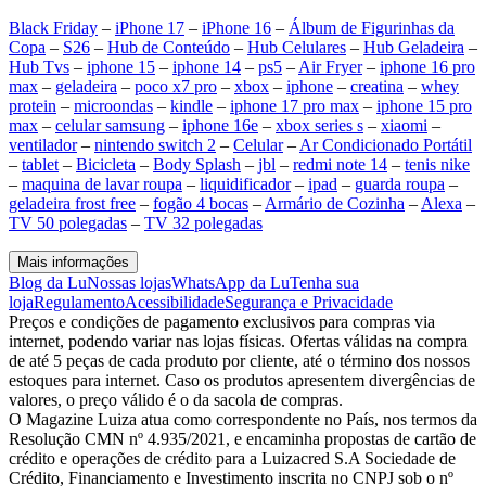
Black Friday
–
iPhone 17
–
iPhone 16
–
Álbum de Figurinhas da
Copa
–
S26
–
Hub de Conteúdo
–
Hub Celulares
–
Hub Geladeira
–
Hub Tvs
–
iphone 15
–
iphone 14
–
ps5
–
Air Fryer
–
iphone 16 pro
max
–
geladeira
–
poco x7 pro
–
xbox
–
iphone
–
creatina
–
whey
protein
–
microondas
–
kindle
–
iphone 17 pro max
–
iphone 15 pro
max
–
celular samsung
–
iphone 16e
–
xbox series s
–
xiaomi
–
ventilador
–
nintendo switch 2
–
Celular
–
Ar Condicionado Portátil
–
tablet
–
Bicicleta
–
Body Splash
–
jbl
–
redmi note 14
–
tenis nike
–
maquina de lavar roupa
–
liquidificador
–
ipad
–
guarda roupa
–
geladeira frost free
–
fogão 4 bocas
–
Armário de Cozinha
–
Alexa
–
TV 50 polegadas
–
TV 32 polegadas
Mais informações
Blog da Lu
Nossas lojas
WhatsApp da Lu
Tenha sua
loja
Regulamento
Acessibilidade
Segurança e Privacidade
Preços e condições de pagamento exclusivos para compras via
internet, podendo variar nas lojas físicas. Ofertas válidas na compra
de até 5 peças de cada produto por cliente, até o término dos nossos
estoques para internet. Caso os produtos apresentem divergências de
valores, o preço válido é o da sacola de compras.
O Magazine Luiza atua como correspondente no País, nos termos da
Resolução CMN nº 4.935/2021, e encaminha propostas de cartão de
crédito e operações de crédito para a Luizacred S.A Sociedade de
Crédito, Financiamento e Investimento inscrita no CNPJ sob o nº