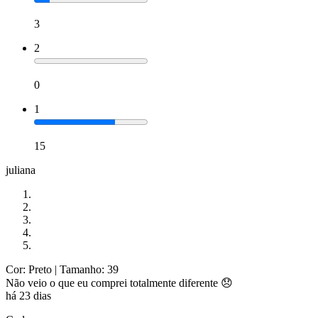
3
2
0
1
15
juliana
Cor: Preto
| Tamanho: 39
Não veio o que eu comprei totalmente diferente 😞
há 23 dias