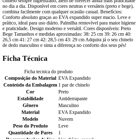
chinelo sempre higienizado, além de oferecer ainda mais praticidade
no dia a dia. Disponível em cores neutras e versáteis (preto e bege),
combina facilmente com qualquer ocasião casual. Benefícios:
Conforto absoluto graças ao EVA expandido super macio. Leve e
prático, ideal para uso diário. Palmilha removível para maior higiene
e praticidade. Design moderno e versátil. Cores disponíveis: Preto
Bege Tamanhos e medidas aproximadas: 38: 25 cm 39: 26 cm 40:
26,5 cm 41: 27 cm 42: 28,5 cm 43: 29 cm Adquira já o seu chinelo
de dedo masculino e sinta a diferença no conforto dos seus pés!
Ficha Técnica
Ficha tecnica do produto
Composição do Material
EVA Expandido
Conteúdo da Embalagem
1 par de chinelo
Cor
Preto
Estabilidade
Antiderrapante
Gênero
Masculino
Material
EVA Expandido
Modelo
Nuvem
Peso do Produto
Leve
Quantidade de Pares
1