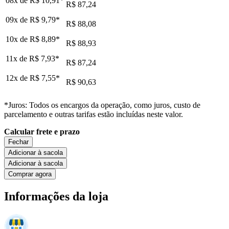
08x de
R$ 10,91
*
R$ 87,24
09x de
R$ 9,79
*
R$ 88,08
10x de
R$ 8,89
*
R$ 88,93
11x de
R$ 7,93
*
R$ 87,24
12x de
R$ 7,55
*
R$ 90,63
*Juros: Todos os encargos da operação, como juros, custo de
parcelamento e outras tarifas estão incluídas neste valor.
Calcular frete e prazo
Fechar
Adicionar à sacola
Adicionar à sacola
Comprar agora
Informações da loja