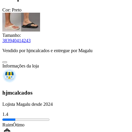
Cor:
Preto
Tamanho:
38
39
40
41
42
43
Vendido por
hjmcalcados
e entregue por
Magalu
Informações da loja
hjmcalcados
Lojista Magalu desde 2024
1.4
Ruim
Ótimo