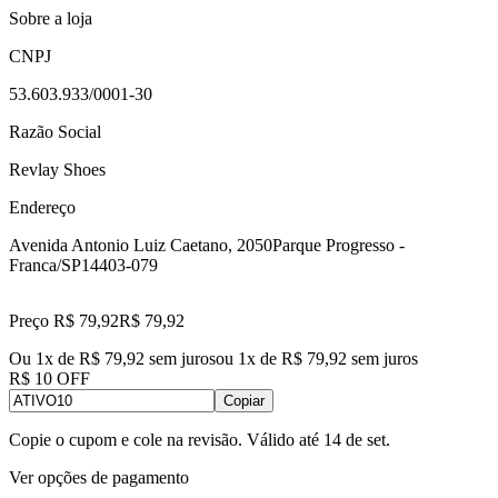
Sobre a loja
CNPJ
53.603.933/0001-30
Razão Social
Revlay Shoes
Endereço
Avenida Antonio Luiz Caetano, 2050
Parque Progresso -
Franca/SP
14403-079
Preço R$ 79,92
R$
79
,
92
Ou 1x de R$ 79,92 sem juros
ou
1
x de
R$ 79,92
sem juros
R$ 10 OFF
Copiar
Copie o cupom e cole na revisão. Válido até
14 de set
.
Ver opções de pagamento