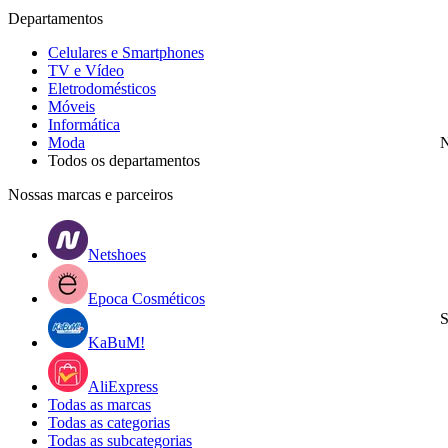
Departamentos
Celulares e Smartphones
TV e Vídeo
Eletrodomésticos
Móveis
Informática
Moda
N
Todos os departamentos
Nossas marcas e parceiros
Netshoes
Epoca Cosméticos
S
KaBuM!
AliExpress
Todas as marcas
Todas as categorias
Todas as subcategorias