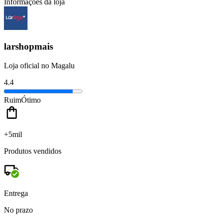
Informações da loja
larshopmais
Loja oficial no Magalu
4.4
Ruim
Ótimo
+5mil
Produtos vendidos
Entrega
No prazo