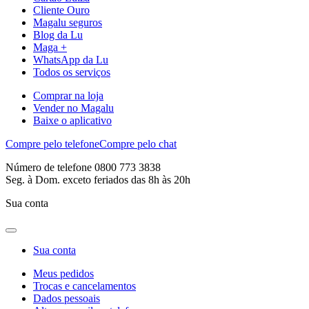
Cliente Ouro
Magalu seguros
Blog da Lu
Maga +
WhatsApp da Lu
Todos os serviços
Comprar na loja
Vender no Magalu
Baixe o aplicativo
Compre pelo telefone
Compre pelo chat
Número de telefone 0800 773 3838
Seg. à Dom. exceto feriados das 8h às 20h
Sua conta
Sua conta
Meus pedidos
Trocas e cancelamentos
Dados pessoais