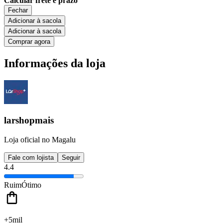
Calcular frete e prazo
Fechar
Adicionar à sacola
Adicionar à sacola
Comprar agora
Informações da loja
larshopmais
Loja oficial no Magalu
Fale com lojista
Seguir
4.4
Ruim
Ótimo
+5mil