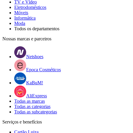
TV e Vídeo
Eletrodomésticos
Móveis
Informática
Moda
Todos os departamentos
Nossas marcas e parceiros
Netshoes
Epoca Cosméticos
KaBuM!
AliExpress
Todas as marcas
Todas as categorias
Todas as subcategorias
Serviços e benefícios
Cartão Luiza