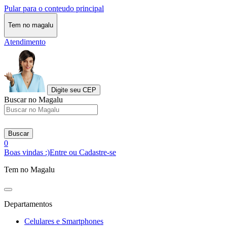
Pular para o conteudo principal
Tem no magalu
Atendimento
Digite seu CEP
Buscar no Magalu
Buscar
0
Boas vindas :)
Entre ou Cadastre-se
Tem no Magalu
Departamentos
Celulares e Smartphones