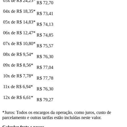
03x de
R$ 24,23
*
R$ 72,70
04x de
R$ 18,35
*
R$ 73,41
05x de
R$ 14,83
*
R$ 74,13
06x de
R$ 12,47
*
R$ 74,85
07x de
R$ 10,80
*
R$ 75,57
08x de
R$ 9,54
*
R$ 76,30
09x de
R$ 8,56
*
R$ 77,04
10x de
R$ 7,78
*
R$ 77,78
11x de
R$ 6,94
*
R$ 76,30
12x de
R$ 6,61
*
R$ 79,27
*Juros: Todos os encargos da operação, como juros, custo de
parcelamento e outras tarifas estão incluídas neste valor.