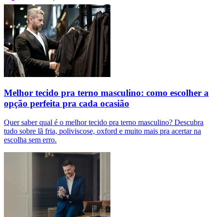
Melhor tecido pra terno masculino: como escolher a
opção perfeita pra cada ocasião
Quer saber qual é o melhor tecido pra terno masculino? Descubra
tudo sobre lã fria, poliviscose, oxford e muito mais pra acertar na
escolha sem erro.