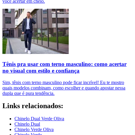
você acertar em cheio.
Tênis pra usar com terno masculino: como acertar
no visual com estilo e confiança
Sim, tênis com terno masculino pode ficar incrível! Eu te mostro
quais modelos combinam, como escolher e quando apostar nessa
dupla que é pura tendência.
Links relacionados:
Chinelo Dual Verde Oliva
Chinelo Dual
Chinelo Verde Oliva
Chinelo Verde