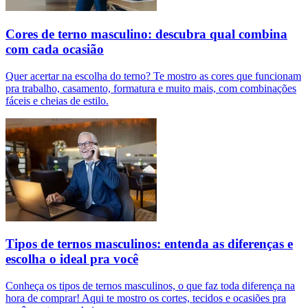
Cores de terno masculino: descubra qual combina
com cada ocasião
Quer acertar na escolha do terno? Te mostro as cores que funcionam
pra trabalho, casamento, formatura e muito mais, com combinações
fáceis e cheias de estilo.
Tipos de ternos masculinos: entenda as diferenças e
escolha o ideal pra você
Conheça os tipos de ternos masculinos, o que faz toda diferença na
hora de comprar! Aqui te mostro os cortes, tecidos e ocasiões pra