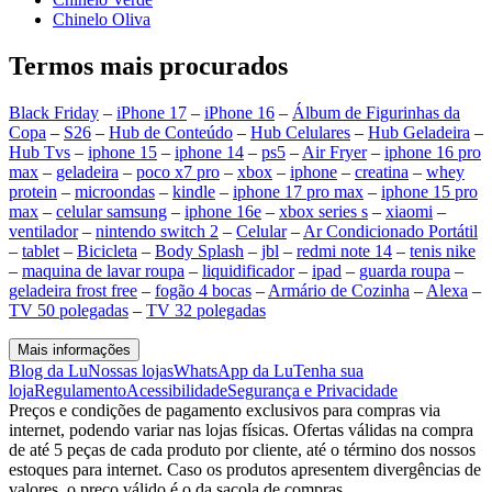
Chinelo Oliva
Termos mais procurados
Black Friday
–
iPhone 17
–
iPhone 16
–
Álbum de Figurinhas da
Copa
–
S26
–
Hub de Conteúdo
–
Hub Celulares
–
Hub Geladeira
–
Hub Tvs
–
iphone 15
–
iphone 14
–
ps5
–
Air Fryer
–
iphone 16 pro
max
–
geladeira
–
poco x7 pro
–
xbox
–
iphone
–
creatina
–
whey
protein
–
microondas
–
kindle
–
iphone 17 pro max
–
iphone 15 pro
max
–
celular samsung
–
iphone 16e
–
xbox series s
–
xiaomi
–
ventilador
–
nintendo switch 2
–
Celular
–
Ar Condicionado Portátil
–
tablet
–
Bicicleta
–
Body Splash
–
jbl
–
redmi note 14
–
tenis nike
–
maquina de lavar roupa
–
liquidificador
–
ipad
–
guarda roupa
–
geladeira frost free
–
fogão 4 bocas
–
Armário de Cozinha
–
Alexa
–
TV 50 polegadas
–
TV 32 polegadas
Mais informações
Blog da Lu
Nossas lojas
WhatsApp da Lu
Tenha sua
loja
Regulamento
Acessibilidade
Segurança e Privacidade
Preços e condições de pagamento exclusivos para compras via
internet, podendo variar nas lojas físicas. Ofertas válidas na compra
de até 5 peças de cada produto por cliente, até o término dos nossos
estoques para internet. Caso os produtos apresentem divergências de
valores, o preço válido é o da sacola de compras.