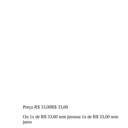
Preço R$ 33,00
R$
33
,
00
Ou 1x de R$ 33,00 sem juros
ou
1
x de
R$ 33,00
sem
juros