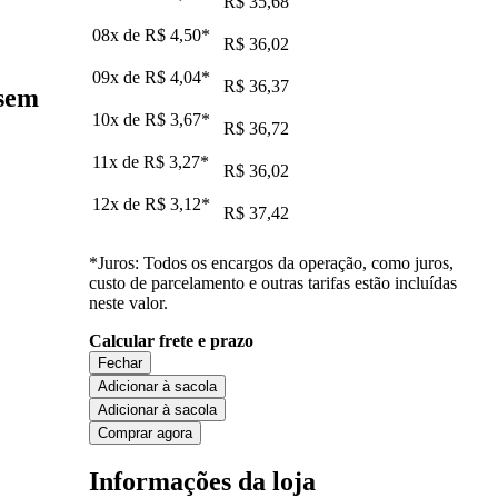
R$ 35,68
08x de
R$ 4,50
*
R$ 36,02
09x de
R$ 4,04
*
R$ 36,37
 sem
10x de
R$ 3,67
*
R$ 36,72
11x de
R$ 3,27
*
R$ 36,02
12x de
R$ 3,12
*
R$ 37,42
*Juros: Todos os encargos da operação, como juros,
custo de parcelamento e outras tarifas estão incluídas
neste valor.
Calcular frete e prazo
Fechar
Adicionar à sacola
Adicionar à sacola
Comprar agora
Informações da loja