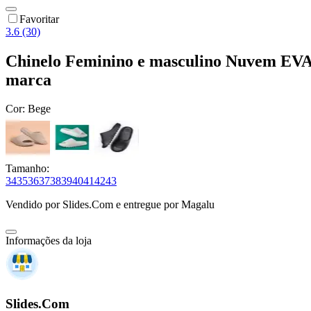
Favoritar
3.6 (30)
Chinelo Feminino e masculino Nuvem EVA o
marca
Cor:
Bege
Tamanho:
34
35
36
37
38
39
40
41
42
43
Vendido por
Slides.Com
e entregue por
Magalu
Informações da loja
Slides.Com