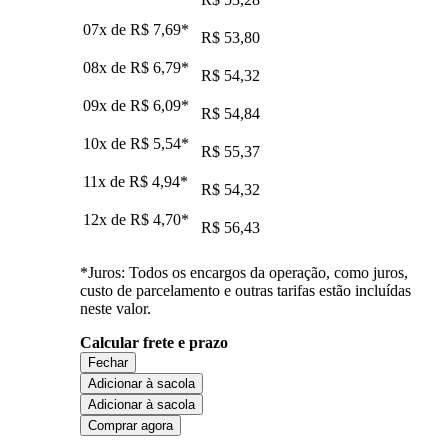
07x de
R$ 7,69
*
R$ 53,80
08x de
R$ 6,79
*
R$ 54,32
09x de
R$ 6,09
*
R$ 54,84
10x de
R$ 5,54
*
R$ 55,37
11x de
R$ 4,94
*
R$ 54,32
12x de
R$ 4,70
*
R$ 56,43
*Juros: Todos os encargos da operação, como juros,
custo de parcelamento e outras tarifas estão incluídas
neste valor.
Calcular frete e prazo
Fechar
Adicionar à sacola
Adicionar à sacola
Comprar agora