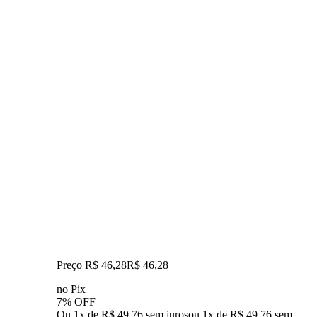
Preço R$ 46,28
R$
46
,
28
no Pix
7% OFF
Ou 1x de R$ 49,76 sem juros
ou
1
x de
R$ 49,76
sem