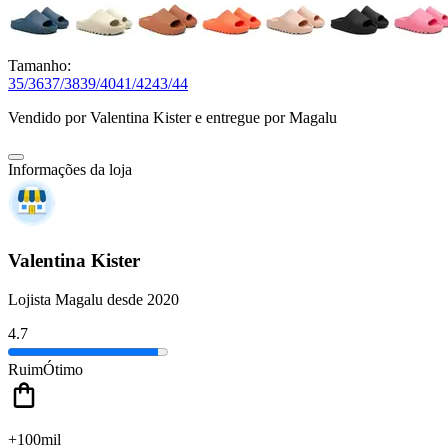
Tamanho:
35/36
37/38
39/40
41/42
43/44
Vendido por
Valentina Kister
e entregue por
Magalu
Informações da loja
Valentina Kister
Lojista Magalu desde 2020
4.7
Ruim
Ótimo
+100mil