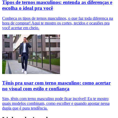
Tipos de ternos masculinos: entenda as diferenças e
escolha o ideal pra você
Conheça os tipos de ternos masculinos, o que faz toda diferença na
hora de comprar! Aqui te mostro os cortes, tecidos e ocasiões pra
você acertar em cheio.
Tênis pra usar com terno masculino: como acertar
no visual com estilo e confiança
Sim, tênis com terno masculino pode ficar incrível! Eu te mostro
quais modelos combinam, como escolher e quando apostar nessa
dupla que é pura tendência.