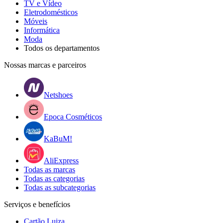
TV e Vídeo
Eletrodomésticos
Móveis
Informática
Moda
Todos os departamentos
Nossas marcas e parceiros
Netshoes
Epoca Cosméticos
KaBuM!
AliExpress
Todas as marcas
Todas as categorias
Todas as subcategorias
Serviços e benefícios
Cartão Luiza