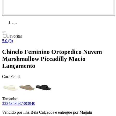
Favoritar
5.0 (9)
Chinelo Feminino Ortopédico Nuvem
Marshmallow Piccadilly Macio
Lançamento
Cor:
Fendi
Tamanho:
33
34
35
36
37
38
39
40
Vendido por
Ilha Bela Calçados
e entregue por
Magalu