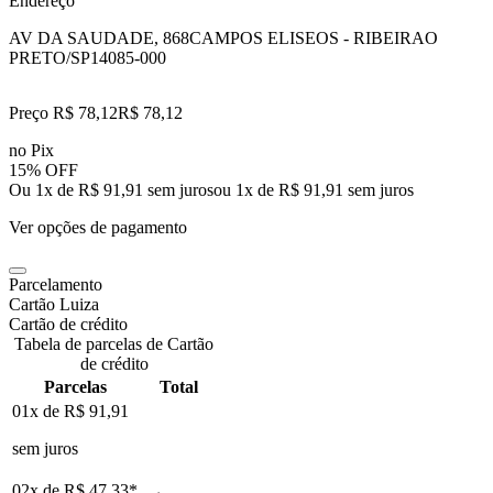
Endereço
AV DA SAUDADE, 868
CAMPOS ELISEOS - RIBEIRAO
PRETO/SP
14085-000
Preço R$ 78,12
R$
78
,
12
no Pix
15% OFF
Ou 1x de R$ 91,91 sem juros
ou
1
x de
R$ 91,91
sem juros
Ver opções de pagamento
Parcelamento
Cartão Luiza
Cartão de crédito
Tabela de parcelas de Cartão
de crédito
Parcelas
Total
01x de
R$ 91,91
sem juros
02x de
R$ 47,33
*