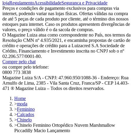
loja
Regulamento
Acessibilidade
Segurança e Privacidade
Preços e condições de pagamento exclusivos para compras via
internet, podendo variar nas lojas físicas. Ofertas válidas na compra
de até 5 peças de cada produto por cliente, até o término dos nossos
estoques para internet. Caso os produtos apresentem divergências de
valores, o preço válido é o da sacola de compras.
O Magazine Luiza atua como correspondente no País, nos termos da
Resolução CMN nº 4.935/2021, e encaminha propostas de cartão de
crédito e operações de crédito para a Luizacred S.A Sociedade de
Crédito, Financiamento e Investimento inscrita no CNPJ sob o nº
02.206.577/0001-80.
Compre pelo chat
ou compre pelo telefone:
0800 773 3838
Magazine Luiza S/A - CNPJ: 47.960.950/1088-36 - Endereço: Rua
Arnulfo de Lima, 2385 - Vila Santa Cruz, Franca/SP - CEP 14.403-
471 ® Magazine Luiza – Todos os direitos reservados.
Home
>
moda
>
Feminino
>
Calçados
>
Chinelo
>
Chinelo Feminino Ortopédico Nuvem Marshmallow
Piccadilly Macio Lançamento