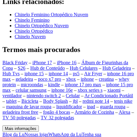
Links relacionados:
Chinelo Feminino Ortopédico Nuvem
Chinelo Feminino
Chinelo Ortopédico Nuvem
Chinelo Ortopédico
Chinelo Nuvem
Termos mais procurados
Black Friday
–
iPhone 17
–
iPhone 16
–
Álbum de Figurinhas da
Copa
–
S26
–
Hub de Conteúdo
–
Hub Celulares
–
Hub Geladeira
–
Hub Tvs
–
iphone 15
–
iphone 14
–
ps5
–
Air Fryer
–
iphone 16 pro
max
–
geladeira
–
poco x7 pro
–
xbox
–
iphone
–
creatina
–
whey
protein
–
microondas
–
kindle
–
iphone 17 pro max
–
iphone 15 pro
max
–
celular samsung
–
iphone 16e
–
xbox series s
–
xiaomi
–
ventilador
–
nintendo switch 2
–
Celular
–
Ar Condicionado Portátil
–
tablet
–
Bicicleta
–
Body Splash
–
jbl
–
redmi note 14
–
tenis nike
–
maquina de lavar roupa
–
liquidificador
–
ipad
–
guarda roupa
–
geladeira frost free
–
fogão 4 bocas
–
Armário de Cozinha
–
Alexa
–
TV 50 polegadas
–
TV 32 polegadas
Mais informações
Blog da Lu
Nossas lojas
WhatsApp da Lu
Tenha sua