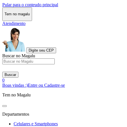
Pular para o conteudo principal
Tem no magalu
Atendimento
Digite seu CEP
Buscar no Magalu
Buscar
0
Boas vindas :)
Entre ou Cadastre-se
Tem no Magalu
Departamentos
Celulares e Smartphones