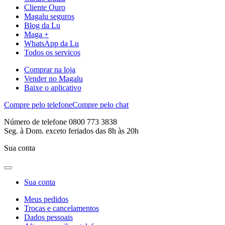
Cliente Ouro
Magalu seguros
Blog da Lu
Maga +
WhatsApp da Lu
Todos os serviços
Comprar na loja
Vender no Magalu
Baixe o aplicativo
Compre pelo telefone
Compre pelo chat
Número de telefone 0800 773 3838
Seg. à Dom. exceto feriados das 8h às 20h
Sua conta
Sua conta
Meus pedidos
Trocas e cancelamentos
Dados pessoais