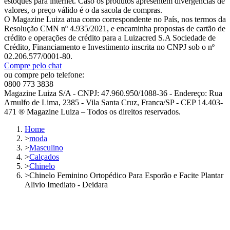
estoques para internet. Caso os produtos apresentem divergências de
valores, o preço válido é o da sacola de compras.
O Magazine Luiza atua como correspondente no País, nos termos da
Resolução CMN nº 4.935/2021, e encaminha propostas de cartão de
crédito e operações de crédito para a Luizacred S.A Sociedade de
Crédito, Financiamento e Investimento inscrita no CNPJ sob o nº
02.206.577/0001-80.
Compre pelo chat
ou compre pelo telefone:
0800 773 3838
Magazine Luiza S/A - CNPJ: 47.960.950/1088-36 - Endereço: Rua
Arnulfo de Lima, 2385 - Vila Santa Cruz, Franca/SP - CEP 14.403-
471 ® Magazine Luiza – Todos os direitos reservados.
Home
>
moda
>
Masculino
>
Calçados
>
Chinelo
>
Chinelo Feminino Ortopédico Para Esporão e Facite Plantar
Alivio Imediato - Deidara