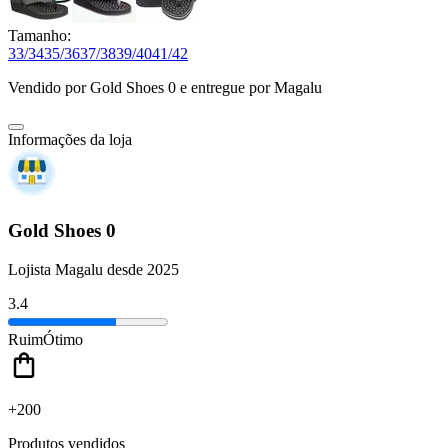
Tamanho:
33/34
35/36
37/38
39/40
41/42
Vendido por
Gold Shoes 0
e entregue por
Magalu
Informações da loja
Gold Shoes 0
Lojista Magalu desde 2025
3.4
Ruim
Ótimo
+200
Produtos vendidos