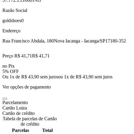
57.772.155/0001-63
Razão Social
goldshoes0
Endereço
Rua Francisco Abdala, 180
Nova Iacanga - Iacanga/SP
17180-352
Preço R$ 41,71
R$
41
,
71
no Pix
5% OFF
Ou 1x de R$ 43,90 sem juros
ou
1
x de
R$ 43,90
sem juros
Ver opções de pagamento
Parcelamento
Cartão Luiza
Cartão de crédito
Tabela de parcelas de Cartão
de crédito
Parcelas
Total