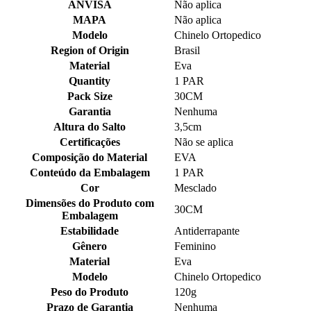
ANVISA
Não aplica
MAPA
Não aplica
Modelo
Chinelo Ortopedico
Region of Origin
Brasil
Material
Eva
Quantity
1 PAR
Pack Size
30CM
Garantia
Nenhuma
Altura do Salto
3,5cm
Certificações
Não se aplica
Composição do Material
EVA
Conteúdo da Embalagem
1 PAR
Cor
Mesclado
Dimensões do Produto com
30CM
Embalagem
Estabilidade
Antiderrapante
Gênero
Feminino
Material
Eva
Modelo
Chinelo Ortopedico
Peso do Produto
120g
Prazo de Garantia
Nenhuma