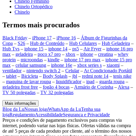
Chinelo Feminino
Chinelo Ortopédico
Chinelo
Termos mais procurados
Black Friday
–
iPhone 17
–
iPhone 16
–
Álbum de Figurinhas da
Copa
–
S26
–
Hub de Conteúdo
–
Hub Celulares
–
Hub Geladeira
–
Hub Tvs
–
iphone 15
–
iphone 14
–
ps5
–
Air Fryer
–
iphone 16 pro
max
–
geladeira
–
poco x7 pro
–
xbox
–
iphone
–
creatina
–
whey
protein
–
microondas
–
kindle
–
iphone 17 pro max
–
iphone 15 pro
max
–
celular samsung
–
iphone 16e
–
xbox series s
–
xiaomi
–
ventilador
–
nintendo switch 2
–
Celular
–
Ar Condicionado Portátil
–
tablet
–
Bicicleta
–
Body Splash
–
jbl
–
redmi note 14
–
tenis nike
–
maquina de lavar roupa
–
liquidificador
–
ipad
–
guarda roupa
–
geladeira frost free
–
fogão 4 bocas
–
Armário de Cozinha
–
Alexa
–
TV 50 polegadas
–
TV 32 polegadas
Mais informações
Blog da Lu
Nossas lojas
WhatsApp da Lu
Tenha sua
loja
Regulamento
Acessibilidade
Segurança e Privacidade
Preços e condições de pagamento exclusivos para compras via
internet, podendo variar nas lojas físicas. Ofertas válidas na compra
de até 5 peças de cada produto por cliente, até o término dos nossos