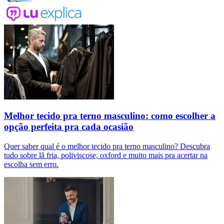
Melhor tecido pra terno masculino: como escolher a
opção perfeita pra cada ocasião
Quer saber qual é o melhor tecido pra terno masculino? Descubra
tudo sobre lã fria, poliviscose, oxford e muito mais pra acertar na
escolha sem erro.