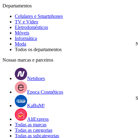
Departamentos
Celulares e Smartphones
TV e Vídeo
Eletrodomésticos
Móveis
Informática
Moda
N
Todos os departamentos
Nossas marcas e parceiros
Netshoes
Epoca Cosméticos
S
KaBuM!
AliExpress
Todas as marcas
Todas as categorias
Todas as subcategorias