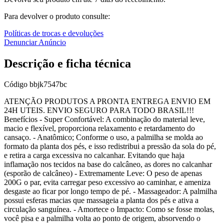
Para devolver o produto consulte:
Políticas de trocas e devoluções
Denunciar Anúncio
Descrição e ficha técnica
Código
bbjk7547bc
️ATENÇÃO️ PRODUTOS A PRONTA ENTREGA ENVIO EM
24H UTEIS. ENVIO SEGURO PARA TODO BRASIL!!!
Benefícios - Super Confortável: A combinação do material leve,
macio e flexível, proporciona relaxamento e retardamento do
cansaço. - Anatômico; Conforme o uso, a palmilha se molda ao
formato da planta dos pés, e isso redistribui a pressão da sola do pé,
e retira a carga excessiva no calcanhar. Evitando que haja
inflamação nos tecidos na base do calcâneo, as dores no calcanhar
(esporão de calcâneo) - Extremamente Leve: O peso de apenas
200G o par, evita carregar peso excessivo ao caminhar, e ameniza
desgaste ao ficar por longo tempo de pé. - Massageador: A palmilha
possui esferas macias que massageia a planta dos pés e ativa a
circulação sanguínea. - Amortece o Impacto: Como se fosse molas,
você pisa e a palmilha volta ao ponto de origem, absorvendo o