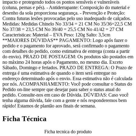
impacto e protegendo todos os pontos sensíveis e vulneráveis
(coluna, pernas e pés). - Antiderrapante: Composição do material e
desenho da sola proporciona segurança. - Prevenção e Proteção:
Contra futuras lesões provocadas pelo uso inadequado de calçados.
Medidas: Medidas Chinelo No 33/34 = 21 CM No 35/36=22,5 CM
No 37/38 = 23,5 CM No 39/40 = 25,5 CM No 41/42 = 27 CM
Caracteristicas: Material – EVA Peso: 120g Salto: 3,5cm
**MAIORES DÚVIDAS** PAGAMENTO: Logo após fazer o
pedido e o pagamento for aprovado, será confirmado o pagamento
com detalhes do pedido, como estimativa de entrega (conta a partir
do envio). PRAZO DE POSTAGEM: Os produtos são postados em
no máximo 24 horas após o Pagamento, no mesmo dia. Exceto
Sábado, Domingo e feriados. PRAZO DE ENTREGA: O Prazo de
entrega é uma estimativa de quando o item será entregue no
endereço determinado após o envio. Essa estimativa não é calculada
por nós. ACOMPANHAMENTO: Você pode consultar o Status do
Pedido on-line sempre que desejar para saber o status atual do
pedido. Consulte-nos em caso de Dúvida. DÚVIDAS: Caso você
tenha alguma dúvida, fale com a gente e nós responderemos bem
rápido! Estamos de plantão aos finais de semana.
Ficha Técnica
Ficha tecnica do produto