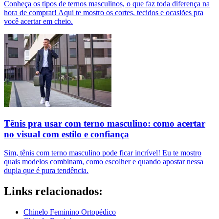
Conheça os tipos de ternos masculinos, o que faz toda diferença na
hora de comprar! Aqui te mostro os cortes, tecidos e ocasiões pra
você acertar em cheio.
Tênis pra usar com terno masculino: como acertar
no visual com estilo e confiança
Sim, tênis com terno masculino pode ficar incrível! Eu te mostro
quais modelos combinam, como escolher e quando apostar nessa
dupla que é pura tendência.
Links relacionados:
Chinelo Feminino Ortopédico