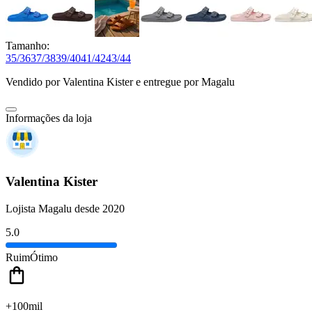
Tamanho:
35/36
37/38
39/40
41/42
43/44
Vendido por
Valentina Kister
e entregue por
Magalu
Informações da loja
Valentina Kister
Lojista Magalu desde 2020
5.0
Ruim
Ótimo
+100mil