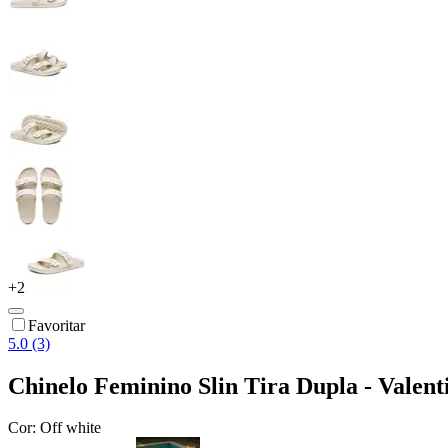
+
2
Favoritar
5.0 (3)
Chinelo Feminino Slin Tira Dupla - Valent
Cor:
Off white