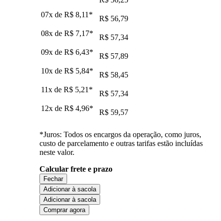
07x de
R$ 8,11
*
R$ 56,79
08x de
R$ 7,17
*
R$ 57,34
09x de
R$ 6,43
*
R$ 57,89
10x de
R$ 5,84
*
R$ 58,45
11x de
R$ 5,21
*
R$ 57,34
12x de
R$ 4,96
*
R$ 59,57
*Juros: Todos os encargos da operação, como juros,
custo de parcelamento e outras tarifas estão incluídas
neste valor.
Calcular frete e prazo
Fechar
Adicionar à sacola
Adicionar à sacola
Comprar agora