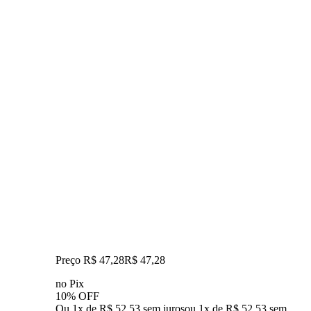
Preço R$ 47,28
R$
47
,
28
no Pix
10% OFF
Ou 1x de R$ 52,53 sem juros
ou
1
x de
R$ 52,53
sem