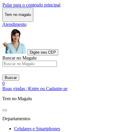
Pular para o conteudo principal
Tem no magalu
Atendimento
Digite seu CEP
Buscar no Magalu
Buscar
0
Boas vindas :)
Entre ou Cadastre-se
Tem no Magalu
Departamentos
Celulares e Smartphones