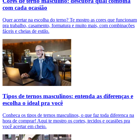
Cores de terno masculino: descubra qual combina
com cada ocasião
Quer acertar na escolha do terno? Te mostro as cores que funcionam
pra trabalho, casamento, formatura e muito mais, com combinações
fáceis e cheias de estilo.
Tipos de ternos masculinos: entenda as diferenças e
escolha o ideal pra você
Conheça os tipos de ternos masculinos, o que faz toda diferença na
hora de comprar! Aqui te mostro os cortes, tecidos e ocasiões pra
você acertar em cheio.