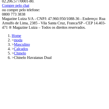
02.206.577/0001-80.
Compre pelo chat
ou compre pelo telefone:
0800 773 3838
Magazine Luiza S/A - CNPJ: 47.960.950/1088-36 - Endereço: Rua
Arnulfo de Lima, 2385 - Vila Santa Cruz, Franca/SP - CEP 14.403-
471 ® Magazine Luiza – Todos os direitos reservados.
Home
>
moda
>
Masculino
>
Calçados
>
Chinelo
>
Chinelo Havaianas Dual