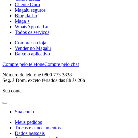
Cliente Ouro
Magalu seguros
Blog da Lu
Maga +
WhatsApp da Lu
Todos os serviços
Comprar na loja
Vender no Magalu
Baixe o aplicativo
Compre pelo telefone
Compre pelo chat
Número de telefone 0800 773 3838
Seg. à Dom. exceto feriados das 8h às 20h
Sua conta
Sua conta
Meus pedidos
Trocas e cancelamentos
Dados pessoais