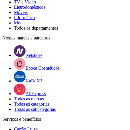
TV e Vídeo
Eletrodomésticos
Móveis
Informática
Moda
Todos os departamentos
Nossas marcas e parceiros
Netshoes
Epoca Cosméticos
KaBuM!
AliExpress
Todas as marcas
Todas as categorias
Todas as subcategorias
Serviços e benefícios
Cartão Luiza