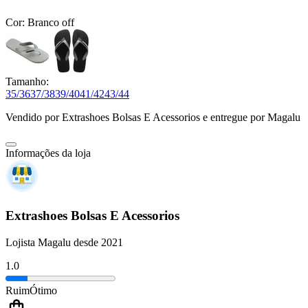
Cor:
Branco off
Tamanho:
35/36
37/38
39/40
41/42
43/44
Vendido por
Extrashoes Bolsas E Acessorios
e entregue por
Magalu
Informações da loja
Extrashoes Bolsas E Acessorios
Lojista Magalu desde 2021
1.0
Ruim
Ótimo