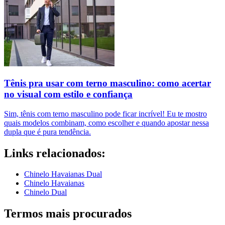
Tênis pra usar com terno masculino: como acertar
no visual com estilo e confiança
Sim, tênis com terno masculino pode ficar incrível! Eu te mostro
quais modelos combinam, como escolher e quando apostar nessa
dupla que é pura tendência.
Links relacionados:
Chinelo Havaianas Dual
Chinelo Havaianas
Chinelo Dual
Termos mais procurados