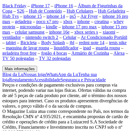
Black Friday
–
iPhone 17
–
iPhone 16
–
Álbum de Figurinhas da
Copa
–
S26
–
Hub de Conteúdo
–
Hub Celulares
–
Hub Geladeira
–
Hub Tvs
–
iphone 15
–
iphone 14
–
ps5
–
Air Fryer
–
iphone 16 pro
max
–
geladeira
–
poco x7 pro
–
xbox
–
iphone
–
creatina
–
whey
protein
–
microondas
–
kindle
–
iphone 17 pro max
–
iphone 15 pro
max
–
celular samsung
–
iphone 16e
–
xbox series s
–
xiaomi
–
ventilador
–
nintendo switch 2
–
Celular
–
Ar Condicionado Portátil
–
tablet
–
Bicicleta
–
Body Splash
–
jbl
–
redmi note 14
–
tenis nike
–
maquina de lavar roupa
–
liquidificador
–
ipad
–
guarda roupa
–
geladeira frost free
–
fogão 4 bocas
–
Armário de Cozinha
–
Alexa
–
TV 50 polegadas
–
TV 32 polegadas
Mais informações
Blog da Lu
Nossas lojas
WhatsApp da Lu
Tenha sua
loja
Regulamento
Acessibilidade
Segurança e Privacidade
Preços e condições de pagamento exclusivos para compras via
internet, podendo variar nas lojas físicas. Ofertas válidas na compra
de até 5 peças de cada produto por cliente, até o término dos nossos
estoques para internet. Caso os produtos apresentem divergências de
valores, o preço válido é o da sacola de compras.
O Magazine Luiza atua como correspondente no País, nos termos da
Resolução CMN nº 4.935/2021, e encaminha propostas de cartão de
crédito e operações de crédito para a Luizacred S.A Sociedade de
Crédito, Financiamento e Investimento inscrita no CNPJ sob o nº