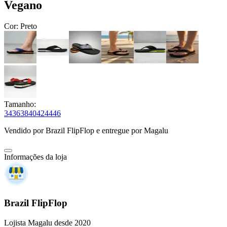
Vegano
Cor:
Preto
Tamanho:
34
36
38
40
42
44
46
Vendido por
Brazil FlipFlop
e entregue por
Magalu
Informações da loja
Brazil FlipFlop
Lojista Magalu desde 2020