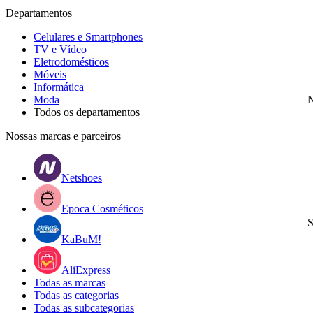
Departamentos
Celulares e Smartphones
TV e Vídeo
Eletrodomésticos
Móveis
Informática
Moda
N
Todos os departamentos
Nossas marcas e parceiros
Netshoes
Epoca Cosméticos
S
KaBuM!
AliExpress
Todas as marcas
Todas as categorias
Todas as subcategorias