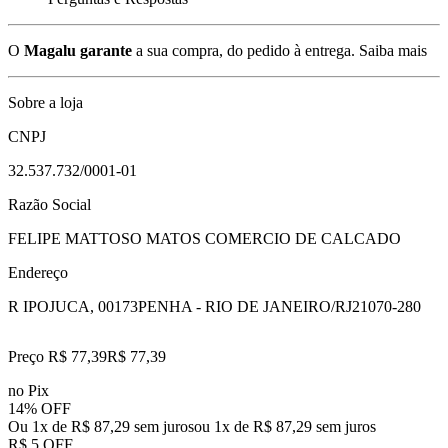
O
Magalu garante
a sua compra, do pedido à entrega.
Saiba mais
Sobre a loja
CNPJ
32.537.732/0001-01
Razão Social
FELIPE MATTOSO MATOS COMERCIO DE CALCADO
Endereço
R IPOJUCA, 00173
PENHA - RIO DE JANEIRO/RJ
21070-280
Preço R$ 77,39
R$
77
,
39
no Pix
14% OFF
Ou 1x de R$ 87,29 sem juros
ou
1
x de
R$ 87,29
sem juros
R$ 5 OFF