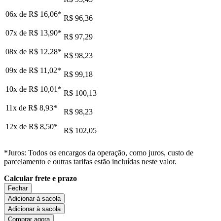
06x de
R$ 16,06
*
R$ 96,36
07x de
R$ 13,90
*
R$ 97,29
08x de
R$ 12,28
*
R$ 98,23
09x de
R$ 11,02
*
R$ 99,18
10x de
R$ 10,01
*
R$ 100,13
11x de
R$ 8,93
*
R$ 98,23
12x de
R$ 8,50
*
R$ 102,05
*Juros: Todos os encargos da operação, como juros, custo de
parcelamento e outras tarifas estão incluídas neste valor.
Calcular frete e prazo
Fechar
Adicionar à sacola
Adicionar à sacola
Comprar agora