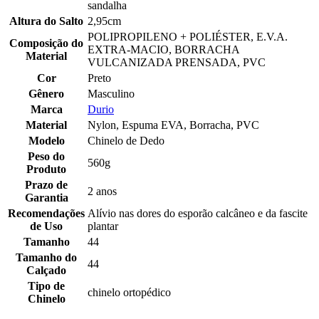
sandalha
Altura do Salto
2,95cm
POLIPROPILENO + POLIÉSTER, E.V.A.
Composição do
EXTRA-MACIO, BORRACHA
Material
VULCANIZADA PRENSADA, PVC
Cor
Preto
Gênero
Masculino
Marca
Durio
Material
Nylon, Espuma EVA, Borracha, PVC
Modelo
Chinelo de Dedo
Peso do
560g
Produto
Prazo de
2 anos
Garantia
Recomendações
Alívio nas dores do esporão calcâneo e da fascite
de Uso
plantar
Tamanho
44
Tamanho do
44
Calçado
Tipo de
chinelo ortopédico
Chinelo