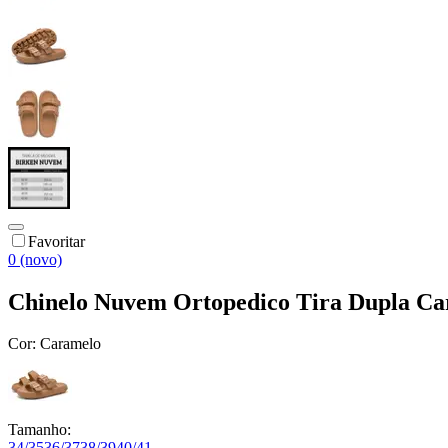
Favoritar
0 (novo)
Chinelo Nuvem Ortopedico Tira Dupla Ca
Cor:
Caramelo
Tamanho:
34/35
36/37
38/39
40/41