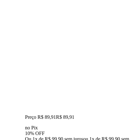
Preço R$ 89,91
R$
89
,
91
no Pix
10% OFF
Ou 1x de R$ 99,90 sem juros
ou
1
x de
R$ 99,90
sem