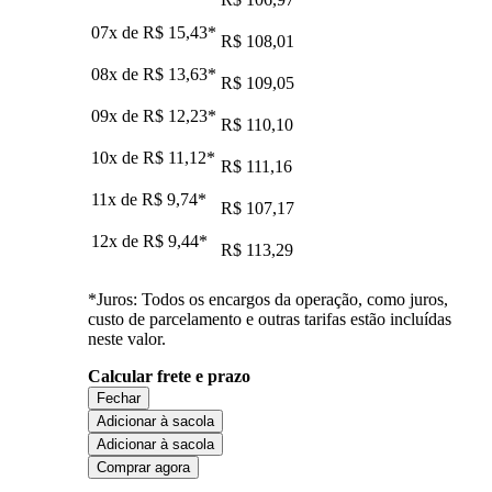
07x de
R$ 15,43
*
R$ 108,01
08x de
R$ 13,63
*
R$ 109,05
09x de
R$ 12,23
*
R$ 110,10
10x de
R$ 11,12
*
R$ 111,16
11x de
R$ 9,74
*
R$ 107,17
12x de
R$ 9,44
*
R$ 113,29
*Juros: Todos os encargos da operação, como juros,
custo de parcelamento e outras tarifas estão incluídas
neste valor.
Calcular frete e prazo
Fechar
Adicionar à sacola
Adicionar à sacola
Comprar agora