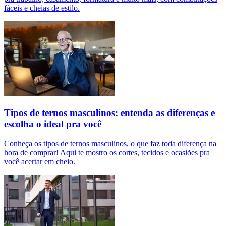
fáceis e cheias de estilo.
Tipos de ternos masculinos: entenda as diferenças e
escolha o ideal pra você
Conheça os tipos de ternos masculinos, o que faz toda diferença na
hora de comprar! Aqui te mostro os cortes, tecidos e ocasiões pra
você acertar em cheio.