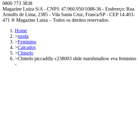
0800 773 3838
Magazine Luiza S/A - CNPJ: 47.960.950/1088-36 - Endereço: Rua
Arnulfo de Lima, 2385 - Vila Santa Cruz, Franca/SP - CEP 14.403-
471 ® Magazine Luiza – Todos os direitos reservados.
Home
>
moda
>
Feminino
>
Calçados
>
Chinelo
>
Chinelo piccadilly c238003 slide marshmallow eva feminino
-