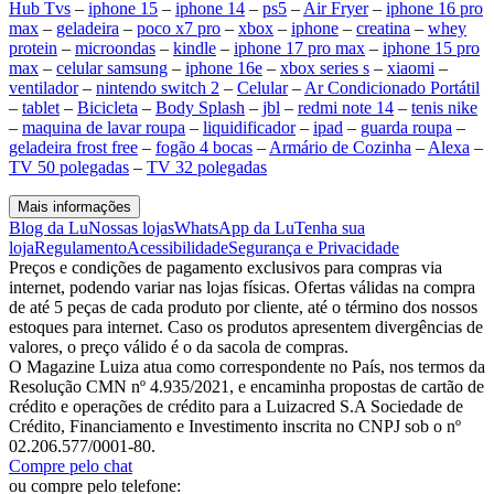
Hub Tvs
–
iphone 15
–
iphone 14
–
ps5
–
Air Fryer
–
iphone 16 pro
max
–
geladeira
–
poco x7 pro
–
xbox
–
iphone
–
creatina
–
whey
protein
–
microondas
–
kindle
–
iphone 17 pro max
–
iphone 15 pro
max
–
celular samsung
–
iphone 16e
–
xbox series s
–
xiaomi
–
ventilador
–
nintendo switch 2
–
Celular
–
Ar Condicionado Portátil
–
tablet
–
Bicicleta
–
Body Splash
–
jbl
–
redmi note 14
–
tenis nike
–
maquina de lavar roupa
–
liquidificador
–
ipad
–
guarda roupa
–
geladeira frost free
–
fogão 4 bocas
–
Armário de Cozinha
–
Alexa
–
TV 50 polegadas
–
TV 32 polegadas
Mais informações
Blog da Lu
Nossas lojas
WhatsApp da Lu
Tenha sua
loja
Regulamento
Acessibilidade
Segurança e Privacidade
Preços e condições de pagamento exclusivos para compras via
internet, podendo variar nas lojas físicas. Ofertas válidas na compra
de até 5 peças de cada produto por cliente, até o término dos nossos
estoques para internet. Caso os produtos apresentem divergências de
valores, o preço válido é o da sacola de compras.
O Magazine Luiza atua como correspondente no País, nos termos da
Resolução CMN nº 4.935/2021, e encaminha propostas de cartão de
crédito e operações de crédito para a Luizacred S.A Sociedade de
Crédito, Financiamento e Investimento inscrita no CNPJ sob o nº
02.206.577/0001-80.
Compre pelo chat
ou compre pelo telefone: