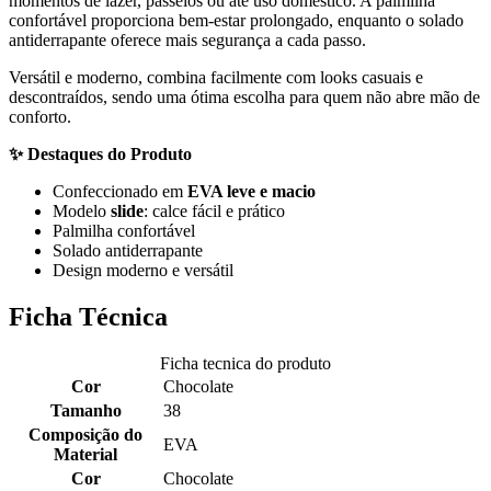
momentos de lazer, passeios ou até uso doméstico. A palmilha
confortável proporciona bem-estar prolongado, enquanto o solado
antiderrapante oferece mais segurança a cada passo.
Versátil e moderno, combina facilmente com looks casuais e
descontraídos, sendo uma ótima escolha para quem não abre mão de
conforto.
✨ Destaques do Produto
Confeccionado em
EVA leve e macio
Modelo
slide
: calce fácil e prático
Palmilha confortável
Solado antiderrapante
Design moderno e versátil
Ficha Técnica
Ficha tecnica do produto
Cor
Chocolate
Tamanho
38
Composição do
EVA
Material
Cor
Chocolate