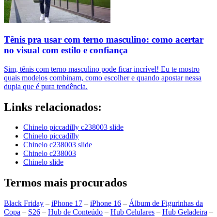
Tênis pra usar com terno masculino: como acertar
no visual com estilo e confiança
Sim, tênis com terno masculino pode ficar incrível! Eu te mostro
quais modelos combinam, como escolher e quando apostar nessa
dupla que é pura tendência.
Links relacionados:
Chinelo piccadilly c238003 slide
Chinelo piccadilly
Chinelo c238003 slide
Chinelo c238003
Chinelo slide
Termos mais procurados
Black Friday
–
iPhone 17
–
iPhone 16
–
Álbum de Figurinhas da
Copa
–
S26
–
Hub de Conteúdo
–
Hub Celulares
–
Hub Geladeira
–