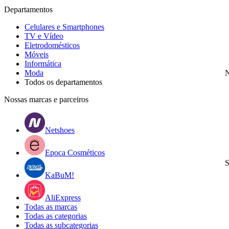
Departamentos
Celulares e Smartphones
TV e Vídeo
Eletrodomésticos
Móveis
Informática
Moda
N
Todos os departamentos
Nossas marcas e parceiros
Netshoes
Epoca Cosméticos
S
KaBuM!
AliExpress
Todas as marcas
Todas as categorias
Todas as subcategorias