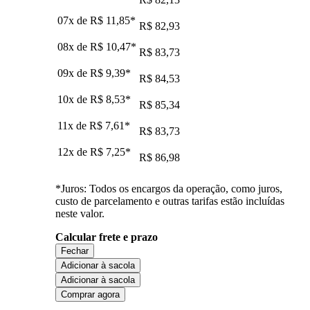
07x de
R$ 11,85
*
R$ 82,93
08x de
R$ 10,47
*
R$ 83,73
09x de
R$ 9,39
*
R$ 84,53
10x de
R$ 8,53
*
R$ 85,34
11x de
R$ 7,61
*
R$ 83,73
12x de
R$ 7,25
*
R$ 86,98
*Juros: Todos os encargos da operação, como juros,
custo de parcelamento e outras tarifas estão incluídas
neste valor.
Calcular frete e prazo
Fechar
Adicionar à sacola
Adicionar à sacola
Comprar agora