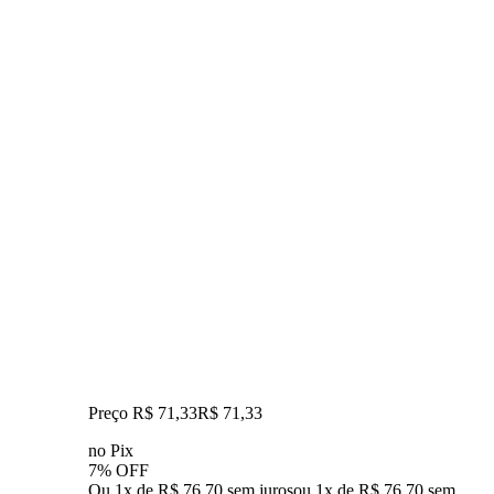
Preço R$ 71,33
R$
71
,
33
no Pix
7% OFF
Ou 1x de R$ 76,70 sem juros
ou
1
x de
R$ 76,70
sem