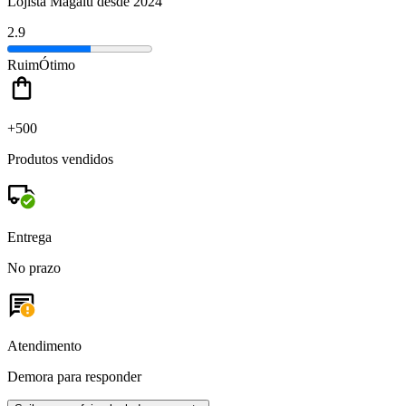
Lojista Magalu desde 2024
2.9
Ruim
Ótimo
+500
Produtos vendidos
Entrega
No prazo
Atendimento
Demora para responder