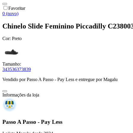
Favoritar
0 (novo)
Chinelo Slide Feminino Piccadilly C23800
Cor:
Preto
Tamanho:
34
35
36
37
38
39
Vendido por
Passo A Passo - Pay Less
e entregue por
Magalu
Informações da loja
Passo A Passo - Pay Less