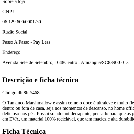
Sobre a loja
CNPJ
06.129.600/0001-30
Razão Social
Passo A Passo - Pay Less
Endereço
Avenida Sete de Setembro, 1648
Centro - Ararangua/SC
88900-013
Descrição e ficha técnica
Código
dhj8hf5468
O Tamanco Marshmallow é assim como o doce é ultraleve e muito flexí
dentro ou fora de casa, seja nos momentos de descanso, no home offic
delicioso nos pés. Possui solado antiderrapante, pensado para que as
em EVA, um material 100% reciclável, que tem maciez e alta durabili
Ficha Técnica