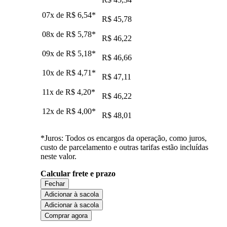
07x de
R$ 6,54
*
R$ 45,78
08x de
R$ 5,78
*
R$ 46,22
09x de
R$ 5,18
*
R$ 46,66
10x de
R$ 4,71
*
R$ 47,11
11x de
R$ 4,20
*
R$ 46,22
12x de
R$ 4,00
*
R$ 48,01
*Juros: Todos os encargos da operação, como juros,
custo de parcelamento e outras tarifas estão incluídas
neste valor.
Calcular frete e prazo
Fechar
Adicionar à sacola
Adicionar à sacola
Comprar agora