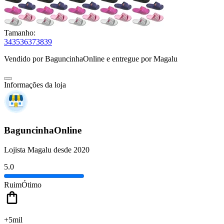
Tamanho:
34
35
36
37
38
39
Vendido por
BaguncinhaOnline
e entregue por
Magalu
Informações da loja
BaguncinhaOnline
Lojista Magalu desde 2020
5.0
Ruim
Ótimo
+5mil