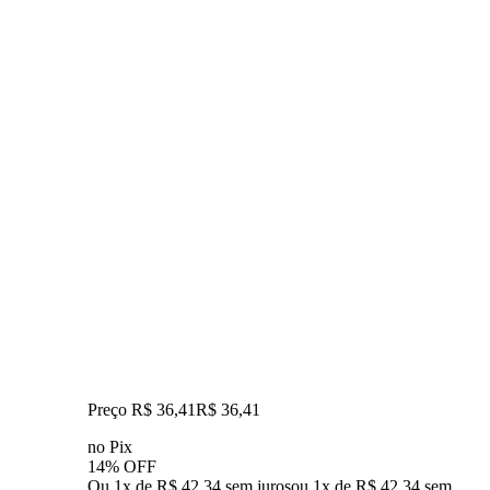
Preço R$ 36,41
R$
36
,
41
no Pix
14% OFF
Ou 1x de R$ 42,34 sem juros
ou
1
x de
R$ 42,34
sem