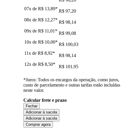
07x de
R$ 13,89
*
R$ 97,20
08x de
R$ 12,27
*
R$ 98,14
09x de
R$ 11,01
*
R$ 99,08
10x de
R$ 10,00
*
R$ 100,03
11x de
R$ 8,92
*
R$ 98,14
12x de
R$ 8,50
*
R$ 101,95
*Juros: Todos os encargos da operação, como juros,
custo de parcelamento e outras tarifas estão incluídas
neste valor.
Calcular frete e prazo
Fechar
Adicionar à sacola
Adicionar à sacola
Comprar agora