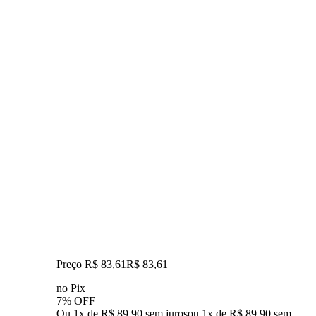
Preço R$ 83,61
R$
83
,
61
no Pix
7% OFF
Ou 1x de R$ 89,90 sem juros
ou
1
x de
R$ 89,90
sem