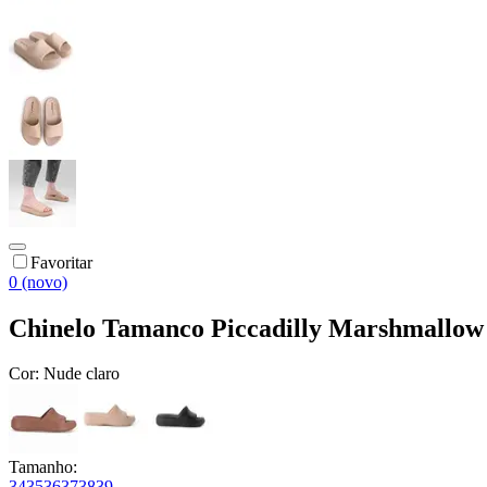
Favoritar
0 (novo)
Chinelo Tamanco Piccadilly Marshmallow
Cor:
Nude claro
Tamanho:
34
35
36
37
38
39