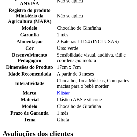
Não se aplica
ANVISA
Registro do produto
Ministério da
Não se aplica
Agricultura (MAPA)
Modelo
Chocalho de Girafinha
Garantia
1 mês
Alimentação
2 Baterias L1154 (INCLUSAS)
Cor
Urso verde
Desenvolvimento
Sensibilidade visual, auditiva, tátil e
Pedagógico
coordenação motora
Dimensões do Produto
17cm x 7cm
Idade Recomendada
A partir de 3 meses
Chocalho, Toca Músicas, Com partes
Interatividade
macias para o bebê morder
Marca
Kitstar
Material
Plástico ABS e silicone
Modelo
Chocalho de Girafinha
Prazo de Garantia
1 mês
Tema
Girafa
Avaliações dos clientes