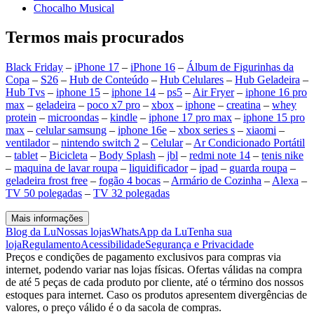
Chocalho Musical
Termos mais procurados
Black Friday
–
iPhone 17
–
iPhone 16
–
Álbum de Figurinhas da
Copa
–
S26
–
Hub de Conteúdo
–
Hub Celulares
–
Hub Geladeira
–
Hub Tvs
–
iphone 15
–
iphone 14
–
ps5
–
Air Fryer
–
iphone 16 pro
max
–
geladeira
–
poco x7 pro
–
xbox
–
iphone
–
creatina
–
whey
protein
–
microondas
–
kindle
–
iphone 17 pro max
–
iphone 15 pro
max
–
celular samsung
–
iphone 16e
–
xbox series s
–
xiaomi
–
ventilador
–
nintendo switch 2
–
Celular
–
Ar Condicionado Portátil
–
tablet
–
Bicicleta
–
Body Splash
–
jbl
–
redmi note 14
–
tenis nike
–
maquina de lavar roupa
–
liquidificador
–
ipad
–
guarda roupa
–
geladeira frost free
–
fogão 4 bocas
–
Armário de Cozinha
–
Alexa
–
TV 50 polegadas
–
TV 32 polegadas
Mais informações
Blog da Lu
Nossas lojas
WhatsApp da Lu
Tenha sua
loja
Regulamento
Acessibilidade
Segurança e Privacidade
Preços e condições de pagamento exclusivos para compras via
internet, podendo variar nas lojas físicas. Ofertas válidas na compra
de até 5 peças de cada produto por cliente, até o término dos nossos
estoques para internet. Caso os produtos apresentem divergências de
valores, o preço válido é o da sacola de compras.