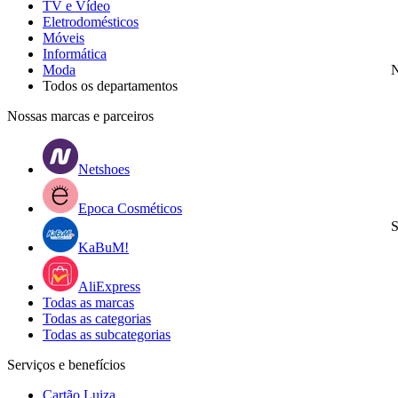
TV e Vídeo
Eletrodomésticos
Móveis
Informática
Moda
N
Todos os departamentos
Nossas marcas e parceiros
Netshoes
Epoca Cosméticos
S
KaBuM!
AliExpress
Todas as marcas
Todas as categorias
Todas as subcategorias
Serviços e benefícios
Cartão Luiza