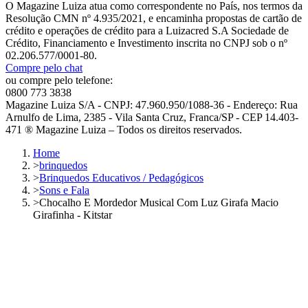
O Magazine Luiza atua como correspondente no País, nos termos da
Resolução CMN nº 4.935/2021, e encaminha propostas de cartão de
crédito e operações de crédito para a Luizacred S.A Sociedade de
Crédito, Financiamento e Investimento inscrita no CNPJ sob o nº
02.206.577/0001-80.
Compre pelo chat
ou compre pelo telefone:
0800 773 3838
Magazine Luiza S/A - CNPJ: 47.960.950/1088-36 - Endereço: Rua
Arnulfo de Lima, 2385 - Vila Santa Cruz, Franca/SP - CEP 14.403-
471 ® Magazine Luiza – Todos os direitos reservados.
Home
>
brinquedos
>
Brinquedos Educativos / Pedagógicos
>
Sons e Fala
>
Chocalho E Mordedor Musical Com Luz Girafa Macio
Girafinha - Kitstar