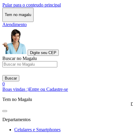
Pular para o conteudo principal
Tem no magalu
Atendimento
Digite seu CEP
Buscar no Magalu
Buscar
0
Boas vindas :)
Entre ou Cadastre-se
Tem no Magalu
D
Departamentos
Celulares e Smartphones