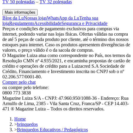
TV 50 polegadas
–
TV 32 polegadas
Mais informações
Blog da Lu
Nossas lojas
WhatsApp da Lu
Tenha sua
loja
Regulamento
Acessibilidade
Segurança e Privacidade
Preços e condições de pagamento exclusivos para compras via
internet, podendo variar nas lojas físicas. Ofertas válidas na compra
de até 5 peças de cada produto por cliente, até o término dos nossos
estoques para internet. Caso os produtos apresentem divergências de
valores, o preço válido é o da sacola de compras.
O Magazine Luiza atua como correspondente no País, nos termos da
Resolução CMN nº 4.935/2021, e encaminha propostas de cartão de
crédito e operações de crédito para a Luizacred S.A Sociedade de
Crédito, Financiamento e Investimento inscrita no CNPJ sob o nº
02.206.577/0001-80.
Compre pelo chat
ou compre pelo telefone:
0800 773 3838
Magazine Luiza S/A - CNPJ: 47.960.950/1088-36 - Endereço: Rua
Arnulfo de Lima, 2385 - Vila Santa Cruz, Franca/SP - CEP 14.403-
471 ® Magazine Luiza – Todos os direitos reservados.
Home
>
brinquedos
>
Brinquedos Educativos / Pedagógicos