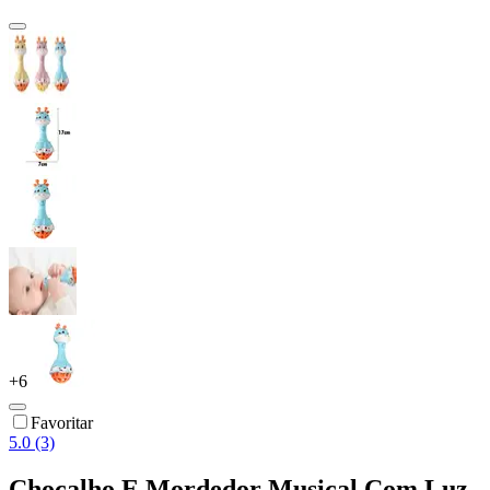
+
6
Favoritar
5.0 (3)
Chocalho E Mordedor Musical Com Luz