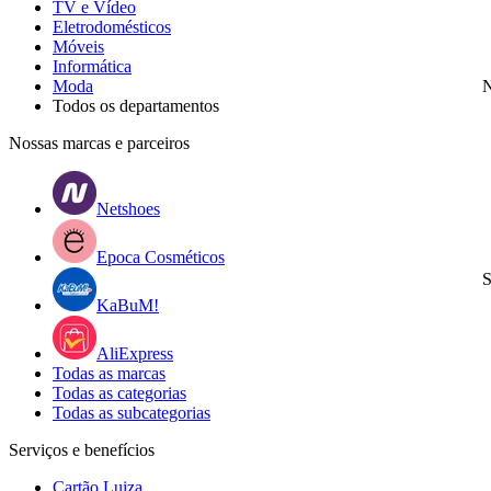
TV e Vídeo
Eletrodomésticos
Móveis
Informática
Moda
N
Todos os departamentos
Nossas marcas e parceiros
Netshoes
Epoca Cosméticos
S
KaBuM!
AliExpress
Todas as marcas
Todas as categorias
Todas as subcategorias
Serviços e benefícios
Cartão Luiza