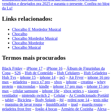
vendidos e desejados pra 2025 e garanta o presente. Confira no blog
da Lu!
Links relacionados:
Chocalho E Mordedor Musical
Chocalho
Chocalho Mordedor Musical
Chocalho Mordedor
Chocalho Musical
Termos mais procurados
Black Friday
–
iPhone 17
–
iPhone 16
–
Álbum de Figurinhas da
Copa
–
S26
–
Hub de Conteúdo
–
Hub Celulares
–
Hub Geladeira
–
Hub Tvs
–
iphone 15
–
iphone 14
–
ps5
–
Air Fryer
–
iphone 16 pro
max
–
geladeira
–
poco x7 pro
–
xbox
–
iphone
–
creatina
–
whey
protein
–
microondas
–
kindle
–
iphone 17 pro max
–
iphone 15 pro
max
–
celular samsung
–
iphone 16e
–
xbox series s
–
xiaomi
–
ventilador
–
nintendo switch 2
–
Celular
–
Ar Condicionado Portátil
–
tablet
–
Bicicleta
–
Body Splash
–
jbl
–
redmi note 14
–
tenis nike
–
maquina de lavar roupa
–
liquidificador
–
ipad
–
guarda roupa
–
geladeira frost free
–
fogão 4 bocas
–
Armário de Cozinha
–
Alexa
–