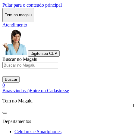
Pular para o conteudo principal
Tem no magalu
Atendimento
Digite seu CEP
Buscar no Magalu
Buscar
0
Boas vindas :)
Entre ou Cadastre-se
Tem no Magalu
D
Departamentos
Celulares e Smartphones