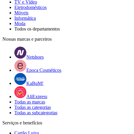
TV e Vídeo
Eletrodomésticos
Móveis
Informática
Moda
Todos os departamentos
Nossas marcas e parceiros
Netshoes
Epoca Cosméticos
KaBuM!
AliExpress
Todas as marcas
Todas as categorias
Todas as subcategorias
Serviços e benefícios
Cartão Luiza