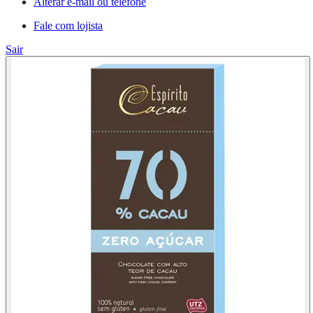
Alterar e-mail ou telefone
Fale com lojista
Sair