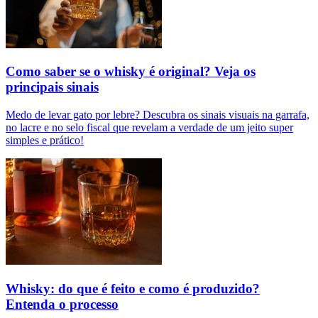
Como saber se o whisky é original? Veja os
principais sinais
Medo de levar gato por lebre? Descubra os sinais visuais na garrafa,
no lacre e no selo fiscal que revelam a verdade de um jeito super
simples e prático!
Whisky: do que é feito e como é produzido?
Entenda o processo