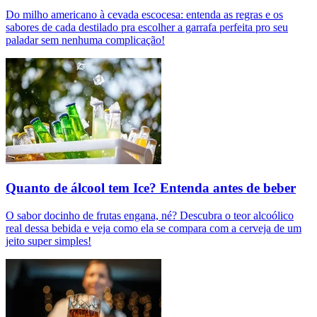
Do milho americano à cevada escocesa: entenda as regras e os
sabores de cada destilado pra escolher a garrafa perfeita pro seu
paladar sem nenhuma complicação!
Quanto de álcool tem Ice? Entenda antes de beber
O sabor docinho de frutas engana, né? Descubra o teor alcoólico
real dessa bebida e veja como ela se compara com a cerveja de um
jeito super simples!