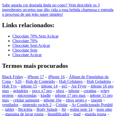
Sabe aquela cor dourada linda no copo? Vem descobrir os 3
ingredientes secretos que dão vida a essa bebida charmosa e entenda
o processo de um jeito super simples!
Links relacionados:
Chocolate 70% Sem Açúcar
Chocolate 70%
Chocolate Sem Açúcar
Chocolate Sem
Chocolate Açúcar
Termos mais procurados
Black Friday
–
iPhone 17
–
iPhone 16
–
Álbum de Figurinhas da
Copa
–
S26
–
Hub de Conteúdo
–
Hub Celulares
–
Hub Geladeira
–
Hub Tvs
–
iphone 15
–
iphone 14
–
ps5
–
Air Fryer
–
iphone 16 pro
max
–
geladeira
–
poco x7 pro
–
xbox
–
iphone
–
creatina
–
whey
protein
–
microondas
–
kindle
–
iphone 17 pro max
–
iphone 15 pro
max
–
celular samsung
–
iphone 16e
–
xbox series s
–
xiaomi
–
ventilador
–
nintendo switch 2
–
Celular
–
Ar Condicionado Portátil
–
tablet
–
Bicicleta
–
Body Splash
–
jbl
–
redmi note 14
–
tenis nike
–
maquina de lavar roupa
–
liquidificador
–
ipad
–
guarda roupa
–