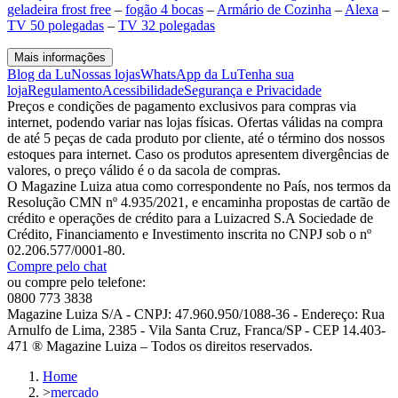
geladeira frost free
–
fogão 4 bocas
–
Armário de Cozinha
–
Alexa
–
TV 50 polegadas
–
TV 32 polegadas
Mais informações
Blog da Lu
Nossas lojas
WhatsApp da Lu
Tenha sua
loja
Regulamento
Acessibilidade
Segurança e Privacidade
Preços e condições de pagamento exclusivos para compras via
internet, podendo variar nas lojas físicas. Ofertas válidas na compra
de até 5 peças de cada produto por cliente, até o término dos nossos
estoques para internet. Caso os produtos apresentem divergências de
valores, o preço válido é o da sacola de compras.
O Magazine Luiza atua como correspondente no País, nos termos da
Resolução CMN nº 4.935/2021, e encaminha propostas de cartão de
crédito e operações de crédito para a Luizacred S.A Sociedade de
Crédito, Financiamento e Investimento inscrita no CNPJ sob o nº
02.206.577/0001-80.
Compre pelo chat
ou compre pelo telefone:
0800 773 3838
Magazine Luiza S/A - CNPJ: 47.960.950/1088-36 - Endereço: Rua
Arnulfo de Lima, 2385 - Vila Santa Cruz, Franca/SP - CEP 14.403-
471 ® Magazine Luiza – Todos os direitos reservados.
Home
>
mercado