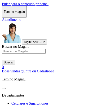
Pular para o conteudo principal
Tem no magalu
Atendimento
Digite seu CEP
Buscar no Magalu
Buscar
0
Boas vindas :)
Entre ou Cadastre-se
Tem no Magalu
Departamentos
Celulares e Smartphones