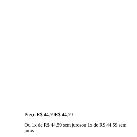
Preço R$ 44,59
R$
44
,
59
Ou 1x de R$ 44,59 sem juros
ou
1
x de
R$ 44,59
sem
juros