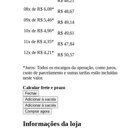
R$ 48,21
08x de
R$ 6,08
*
R$ 48,67
09x de
R$ 5,46
*
R$ 49,14
10x de
R$ 4,96
*
R$ 49,61
11x de
R$ 4,35
*
R$ 47,84
12x de
R$ 4,21
*
R$ 50,57
*Juros: Todos os encargos da operação, como juros,
custo de parcelamento e outras tarifas estão incluídas
neste valor.
Calcular frete e prazo
Fechar
Adicionar à sacola
Adicionar à sacola
Comprar agora
Informações da loja