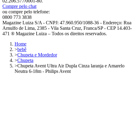
02.206.577/0001-80.
Compre pelo chat
ou compre pelo telefone:
0800 773 3838
Magazine Luiza S/A - CNPJ: 47.960.950/1088-36 - Endereço: Rua
Arnulfo de Lima, 2385 - Vila Santa Cruz, Franca/SP - CEP 14.403-
471 ® Magazine Luiza – Todos os direitos reservados.
Home
>
bebê
>
Chupeta e Mordedor
>
Chupeta
>
Chupeta Avent Ultra Air Dupla Cinza laranja e Amarelo
Neutra 6-18m - Philips Avent