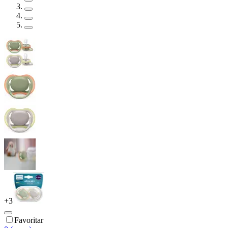
+
3
Favoritar