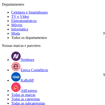
Departamentos
Celulares e Smartphones
TV e Vídeo
Eletrodomésticos
Móveis
Informática
Moda
N
Todos os departamentos
Nossas marcas e parceiros
Netshoes
Epoca Cosméticos
S
KaBuM!
AliExpress
Todas as marcas
Todas as categorias
Todas as subcategorias