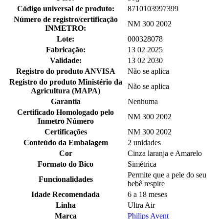
Código universal de produto:
8710103997399
Número de registro/certificação
NM 300 2002
INMETRO:
Lote:
000328078
Fabricação:
13 02 2025
Validade:
13 02 2030
Registro do produto ANVISA
Não se aplica
Registro do produto Ministério da
Não se aplica
Agricultura (MAPA)
Garantia
Nenhuma
Certificado Homologado pelo
NM 300 2002
Inmetro Número
Certificações
NM 300 2002
Conteúdo da Embalagem
2 unidades
Cor
Cinza laranja e Amarelo
Formato do Bico
Simétrica
Permite que a pele do seu
Funcionalidades
bebê respire
Idade Recomendada
6 a 18 meses
Linha
Ultra Air
Marca
Philips Avent