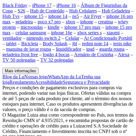
Black Friday
–
iPhone 17
–
iPhone 16
–
Álbum de Figurinhas da
Copa
–
S26
–
Hub de Conteúdo
–
Hub Celulares
–
Hub Geladeira
–
Hub Tvs
–
iphone 15
–
iphone 14
–
ps5
–
Air Fryer
–
iphone 16 pro
max
–
geladeira
–
poco x7 pro
–
xbox
–
iphone
–
creatina
–
whey
protein
–
microondas
–
kindle
–
iphone 17 pro max
–
iphone 15 pro
max
–
celular samsung
–
iphone 16e
–
xbox series s
–
xiaomi
–
ventilador
–
nintendo switch 2
–
Celular
–
Ar Condicionado Portátil
–
tablet
–
Bicicleta
–
Body Splash
–
jbl
–
redmi note 14
–
tenis nike
–
maquina de lavar roupa
–
liquidificador
–
ipad
–
guarda roupa
–
geladeira frost free
–
fogão 4 bocas
–
Armário de Cozinha
–
Alexa
–
TV 50 polegadas
–
TV 32 polegadas
Mais informações
Blog da Lu
Nossas lojas
WhatsApp da Lu
Tenha sua
loja
Regulamento
Acessibilidade
Segurança e Privacidade
Preços e condições de pagamento exclusivos para compras via
internet, podendo variar nas lojas físicas. Ofertas válidas na compra
de até 5 peças de cada produto por cliente, até o término dos nossos
estoques para internet. Caso os produtos apresentem divergências de
valores, o preço válido é o da sacola de compras.
O Magazine Luiza atua como correspondente no País, nos termos da
Resolução CMN nº 4.935/2021, e encaminha propostas de cartão de
crédito e operações de crédito para a Luizacred S.A Sociedade de
Crédito, Financiamento e Investimento inscrita no CNPJ sob o nº