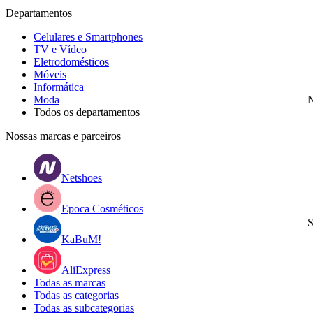
Departamentos
Celulares e Smartphones
TV e Vídeo
Eletrodomésticos
Móveis
Informática
Moda
N
Todos os departamentos
Nossas marcas e parceiros
Netshoes
Epoca Cosméticos
S
KaBuM!
AliExpress
Todas as marcas
Todas as categorias
Todas as subcategorias