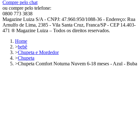
Compre pelo chat
ou compre pelo telefone:
0800 773 3838
Magazine Luiza S/A - CNPJ: 47.960.950/1088-36 - Endereço: Rua
Arnulfo de Lima, 2385 - Vila Santa Cruz, Franca/SP - CEP 14.403-
471 ® Magazine Luiza – Todos os direitos reservados.
Home
>
bebê
>
Chupeta e Mordedor
>
Chupeta
>
Chupeta Comfort Noturna Nuvem 6-18 meses - Azul - Buba