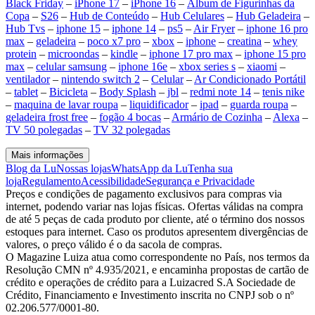
Black Friday
–
iPhone 17
–
iPhone 16
–
Álbum de Figurinhas da
Copa
–
S26
–
Hub de Conteúdo
–
Hub Celulares
–
Hub Geladeira
–
Hub Tvs
–
iphone 15
–
iphone 14
–
ps5
–
Air Fryer
–
iphone 16 pro
max
–
geladeira
–
poco x7 pro
–
xbox
–
iphone
–
creatina
–
whey
protein
–
microondas
–
kindle
–
iphone 17 pro max
–
iphone 15 pro
max
–
celular samsung
–
iphone 16e
–
xbox series s
–
xiaomi
–
ventilador
–
nintendo switch 2
–
Celular
–
Ar Condicionado Portátil
–
tablet
–
Bicicleta
–
Body Splash
–
jbl
–
redmi note 14
–
tenis nike
–
maquina de lavar roupa
–
liquidificador
–
ipad
–
guarda roupa
–
geladeira frost free
–
fogão 4 bocas
–
Armário de Cozinha
–
Alexa
–
TV 50 polegadas
–
TV 32 polegadas
Mais informações
Blog da Lu
Nossas lojas
WhatsApp da Lu
Tenha sua
loja
Regulamento
Acessibilidade
Segurança e Privacidade
Preços e condições de pagamento exclusivos para compras via
internet, podendo variar nas lojas físicas. Ofertas válidas na compra
de até 5 peças de cada produto por cliente, até o término dos nossos
estoques para internet. Caso os produtos apresentem divergências de
valores, o preço válido é o da sacola de compras.
O Magazine Luiza atua como correspondente no País, nos termos da
Resolução CMN nº 4.935/2021, e encaminha propostas de cartão de
crédito e operações de crédito para a Luizacred S.A Sociedade de
Crédito, Financiamento e Investimento inscrita no CNPJ sob o nº
02.206.577/0001-80.