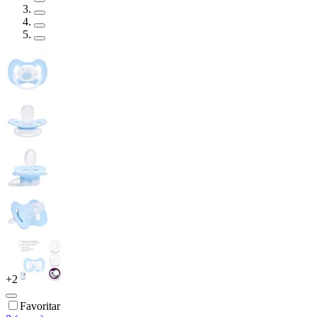
+
2
Favoritar