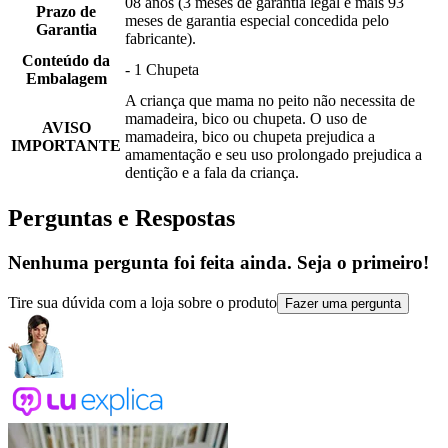
08 anos (3 meses de garantia legal e mais 93
Prazo de
meses de garantia especial concedida pelo
Garantia
fabricante).
Conteúdo da
- 1 Chupeta
Embalagem
A criança que mama no peito não necessita de
mamadeira, bico ou chupeta. O uso de
AVISO
mamadeira, bico ou chupeta prejudica a
IMPORTANTE
amamentação e seu uso prolongado prejudica a
dentição e a fala da criança.
Perguntas e Respostas
Nenhuma pergunta foi feita ainda. Seja o primeiro!
Tire sua dúvida com a loja sobre o produto
Fazer uma pergunta