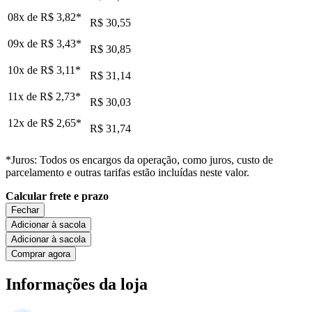
08x de
R$ 3,82
*
R$ 30,55
09x de
R$ 3,43
*
R$ 30,85
10x de
R$ 3,11
*
R$ 31,14
11x de
R$ 2,73
*
R$ 30,03
12x de
R$ 2,65
*
R$ 31,74
*Juros: Todos os encargos da operação, como juros, custo de
parcelamento e outras tarifas estão incluídas neste valor.
Calcular frete e prazo
Fechar
Adicionar à sacola
Adicionar à sacola
Comprar agora
Informações da loja