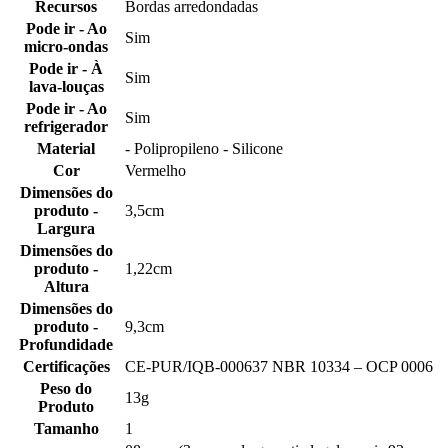
Recursos
Bordas arredondadas
Pode ir - Ao
Sim
micro-ondas
Pode ir - À
Sim
lava-louças
Pode ir - Ao
Sim
refrigerador
Material
- Polipropileno - Silicone
Cor
Vermelho
Dimensões do
produto -
3,5cm
Largura
Dimensões do
produto -
1,22cm
Altura
Dimensões do
produto -
9,3cm
Profundidade
Certificações
CE-PUR/IQB-000637 NBR 10334 – OCP 0006
Peso do
13g
Produto
Tamanho
1