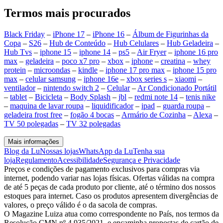
Termos mais procurados
Black Friday
–
iPhone 17
–
iPhone 16
–
Álbum de Figurinhas da
Copa
–
S26
–
Hub de Conteúdo
–
Hub Celulares
–
Hub Geladeira
–
Hub Tvs
–
iphone 15
–
iphone 14
–
ps5
–
Air Fryer
–
iphone 16 pro
max
–
geladeira
–
poco x7 pro
–
xbox
–
iphone
–
creatina
–
whey
protein
–
microondas
–
kindle
–
iphone 17 pro max
–
iphone 15 pro
max
–
celular samsung
–
iphone 16e
–
xbox series s
–
xiaomi
–
ventilador
–
nintendo switch 2
–
Celular
–
Ar Condicionado Portátil
–
tablet
–
Bicicleta
–
Body Splash
–
jbl
–
redmi note 14
–
tenis nike
–
maquina de lavar roupa
–
liquidificador
–
ipad
–
guarda roupa
–
geladeira frost free
–
fogão 4 bocas
–
Armário de Cozinha
–
Alexa
–
TV 50 polegadas
–
TV 32 polegadas
Mais informações
Blog da Lu
Nossas lojas
WhatsApp da Lu
Tenha sua
loja
Regulamento
Acessibilidade
Segurança e Privacidade
Preços e condições de pagamento exclusivos para compras via
internet, podendo variar nas lojas físicas. Ofertas válidas na compra
de até 5 peças de cada produto por cliente, até o término dos nossos
estoques para internet. Caso os produtos apresentem divergências de
valores, o preço válido é o da sacola de compras.
O Magazine Luiza atua como correspondente no País, nos termos da
Resolução CMN nº 4.935/2021, e encaminha propostas de cartão de