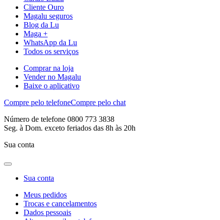
Cliente Ouro
Magalu seguros
Blog da Lu
Maga +
WhatsApp da Lu
Todos os serviços
Comprar na loja
Vender no Magalu
Baixe o aplicativo
Compre pelo telefone
Compre pelo chat
Número de telefone 0800 773 3838
Seg. à Dom. exceto feriados das 8h às 20h
Sua conta
Sua conta
Meus pedidos
Trocas e cancelamentos
Dados pessoais