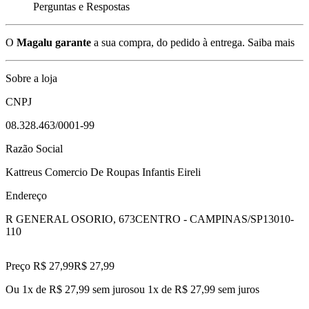
Perguntas e Respostas
O
Magalu garante
a sua compra, do pedido à entrega.
Saiba mais
Sobre a loja
CNPJ
08.328.463/0001-99
Razão Social
Kattreus Comercio De Roupas Infantis Eireli
Endereço
R GENERAL OSORIO, 673
CENTRO - CAMPINAS/SP
13010-
110
Preço R$ 27,99
R$
27
,
99
Ou 1x de R$ 27,99 sem juros
ou
1
x de
R$ 27,99
sem juros