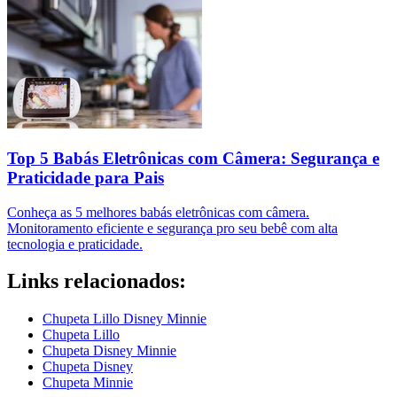
Top 5 Babás Eletrônicas com Câmera: Segurança e
Praticidade para Pais
Conheça as 5 melhores babás eletrônicas com câmera.
Monitoramento eficiente e segurança pro seu bebê com alta
tecnologia e praticidade.
Links relacionados:
Chupeta Lillo Disney Minnie
Chupeta Lillo
Chupeta Disney Minnie
Chupeta Disney
Chupeta Minnie