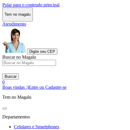
Pular para o conteudo principal
Tem no magalu
Atendimento
Digite seu CEP
Buscar no Magalu
Buscar
0
Boas vindas :)
Entre ou Cadastre-se
Tem no Magalu
Departamentos
Celulares e Smartphones