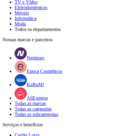
TV e Vídeo
Eletrodomésticos
Móveis
Informática
Moda
Todos os departamentos
Nossas marcas e parceiros
Netshoes
Epoca Cosméticos
KaBuM!
AliExpress
Todas as marcas
Todas as categorias
Todas as subcategorias
Serviços e benefícios
Cartão Luiza