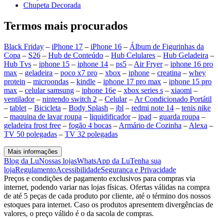
Chupeta Decorada
Termos mais procurados
Black Friday
–
iPhone 17
–
iPhone 16
–
Álbum de Figurinhas da
Copa
–
S26
–
Hub de Conteúdo
–
Hub Celulares
–
Hub Geladeira
–
Hub Tvs
–
iphone 15
–
iphone 14
–
ps5
–
Air Fryer
–
iphone 16 pro
max
–
geladeira
–
poco x7 pro
–
xbox
–
iphone
–
creatina
–
whey
protein
–
microondas
–
kindle
–
iphone 17 pro max
–
iphone 15 pro
max
–
celular samsung
–
iphone 16e
–
xbox series s
–
xiaomi
–
ventilador
–
nintendo switch 2
–
Celular
–
Ar Condicionado Portátil
–
tablet
–
Bicicleta
–
Body Splash
–
jbl
–
redmi note 14
–
tenis nike
–
maquina de lavar roupa
–
liquidificador
–
ipad
–
guarda roupa
–
geladeira frost free
–
fogão 4 bocas
–
Armário de Cozinha
–
Alexa
–
TV 50 polegadas
–
TV 32 polegadas
Mais informações
Blog da Lu
Nossas lojas
WhatsApp da Lu
Tenha sua
loja
Regulamento
Acessibilidade
Segurança e Privacidade
Preços e condições de pagamento exclusivos para compras via
internet, podendo variar nas lojas físicas. Ofertas válidas na compra
de até 5 peças de cada produto por cliente, até o término dos nossos
estoques para internet. Caso os produtos apresentem divergências de
valores, o preço válido é o da sacola de compras.