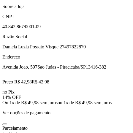
Sobre a loja
CNPJ
40.842.867/0001-09
Razão Social
Daniela Luzia Possato Visque 27497822870
Endereço
Avenida Joao, 597
Sao Judas - Piracicaba/SP
13416-382
Preço R$ 42,98
R$
42
,
98
no Pix
14% OFF
Ou 1x de R$ 49,98 sem juros
ou
1
x de
R$ 49,98
sem juros
Ver opções de pagamento
Parcelamento