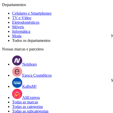
Departamentos
Celulares e Smartphones
TV e Vídeo
Eletrodomésticos
Móveis
Informática
Moda
N
Todos os departamentos
Nossas marcas e parceiros
Netshoes
Epoca Cosméticos
S
KaBuM!
AliExpress
Todas as marcas
Todas as categorias
Todas as subcategorias