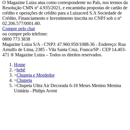
O Magazine Luiza atua como correspondente no País, nos termos da
Resolução CMN nº 4.935/2021, e encaminha propostas de cartão de
crédito e operações de crédito para a Luizacred S.A Sociedade de
Crédito, Financiamento e Investimento inscrita no CNPJ sob o nº
02.206.577/0001-80.
Compre pelo chat
ou compre pelo telefone:
0800 773 3838
Magazine Luiza S/A - CNPJ: 47.960.950/1088-36 - Endereço: Rua
Arnulfo de Lima, 2385 - Vila Santa Cruz, Franca/SP - CEP 14.403-
471 ® Magazine Luiza – Todos os direitos reservados.
Home
>
bebê
>
Chupeta e Mordedor
>
Chupeta
>
Chupeta Ultra Air Decorada 6-18 Meses Menino Menina
Unitária - Philips Avent