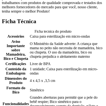
trabalhamos com produtos de qualidade comprovada e testados dos
melhores fornecedores do mercado para que você, nosso cliente,
tenha sempre o melhor Produto!
Ficha Técnica
Ficha tecnica do produto
Acessórios
Caixa para esterilização em micro-ondas
Aviso
O Ministério da Saúde adverte: A criança que
Importante
mama no peito não necessita de mamadeira, bico
sobre
ou chupeta. O uso da mamadeira, bico ou
Mamadeira,
chupeta prejudica o aleitamento materno
Bico e Chupeta
Certificações
Livre de BPA
Conteúdo da
1 unidade; Caixa para esterilização em micro-
Embalagem
ondas
Dimensões do
4 x 4,5 x ,3,5 cm
Produto
Formato do
Simétrico
Bico
Grandes aberturas para permitir que a pele do
bebê respire; Bico simétrico para o
Funcionalidades
desenvolvimento correto da dentição, pálato e