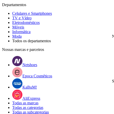
Departamentos
Celulares e Smartphones
TV e Vídeo
Eletrodomésticos
Móveis
Informática
Moda
N
Todos os departamentos
Nossas marcas e parceiros
Netshoes
Epoca Cosméticos
S
KaBuM!
AliExpress
Todas as marcas
Todas as categorias
Todas as subcategorias