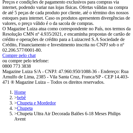
Preços e condições de pagamento exclusivos para compras via
internet, podendo variar nas lojas físicas. Ofertas válidas na compra
de até 5 peças de cada produto por cliente, até o término dos nossos
estoques para internet. Caso os produtos apresentem divergências de
valores, o preço válido é o da sacola de compras.
O Magazine Luiza atua como correspondente no País, nos termos da
Resolução CMN nº 4.935/2021, e encaminha propostas de cartão de
crédito e operações de crédito para a Luizacred S.A Sociedade de
Crédito, Financiamento e Investimento inscrita no CNPJ sob o nº
02.206.577/0001-80.
Compre pelo chat
ou compre pelo telefone:
0800 773 3838
Magazine Luiza S/A - CNPJ: 47.960.950/1088-36 - Endereço: Rua
Arnulfo de Lima, 2385 - Vila Santa Cruz, Franca/SP - CEP 14.403-
471 ® Magazine Luiza – Todos os direitos reservados.
Home
>
bebê
>
Chupeta e Mordedor
>
Chupeta
>
Chupeta Ultra Air Decorada Balões 6-18 Meses Philips
Avent