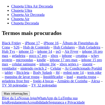
Chupeta Ultra Air Decorada
Chupeta Ultra
Chupeta Air Decorada
Chupeta Air
Chupeta Decorada
Termos mais procurados
Black Friday
–
iPhone 17
–
iPhone 16
–
Álbum de Figurinhas da
Copa
–
S26
–
Hub de Conteúdo
–
Hub Celulares
–
Hub Geladeira
–
Hub Tvs
–
iphone 15
–
iphone 14
–
ps5
–
Air Fryer
–
iphone 16 pro
max
–
geladeira
–
poco x7 pro
–
xbox
–
iphone
–
creatina
–
whey
protein
–
microondas
–
kindle
–
iphone 17 pro max
–
iphone 15 pro
max
–
celular samsung
–
iphone 16e
–
xbox series s
–
xiaomi
–
ventilador
–
nintendo switch 2
–
Celular
–
Ar Condicionado Portátil
–
tablet
–
Bicicleta
–
Body Splash
–
jbl
–
redmi note 14
–
tenis nike
–
maquina de lavar roupa
–
liquidificador
–
ipad
–
guarda roupa
–
geladeira frost free
–
fogão 4 bocas
–
Armário de Cozinha
–
Alexa
–
TV 50 polegadas
–
TV 32 polegadas
Mais informações
Blog da Lu
Nossas lojas
WhatsApp da Lu
Tenha sua
loja
Regulamento
Acessibilidade
Segurança e Privacidade