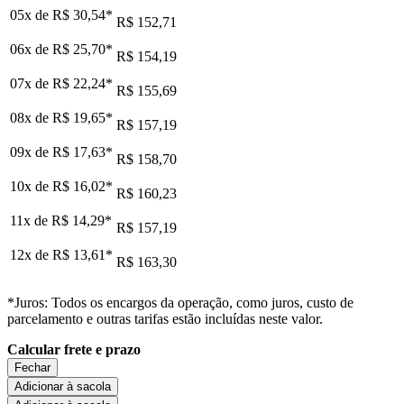
05x de
R$ 30,54
*
R$ 152,71
06x de
R$ 25,70
*
R$ 154,19
07x de
R$ 22,24
*
R$ 155,69
08x de
R$ 19,65
*
R$ 157,19
09x de
R$ 17,63
*
R$ 158,70
10x de
R$ 16,02
*
R$ 160,23
11x de
R$ 14,29
*
R$ 157,19
12x de
R$ 13,61
*
R$ 163,30
*Juros: Todos os encargos da operação, como juros, custo de
parcelamento e outras tarifas estão incluídas neste valor.
Calcular frete e prazo
Fechar
Adicionar à sacola