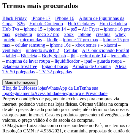
Termos mais procurados
Black Friday
–
iPhone 17
–
iPhone 16
–
Álbum de Figurinhas da
Copa
–
S26
–
Hub de Conteúdo
–
Hub Celulares
–
Hub Geladeira
–
Hub Tvs
–
iphone 15
–
iphone 14
–
ps5
–
Air Fryer
–
iphone 16 pro
max
–
geladeira
–
poco x7 pro
–
xbox
–
iphone
–
creatina
–
whey
protein
–
microondas
–
kindle
–
iphone 17 pro max
–
iphone 15 pro
max
–
celular samsung
–
iphone 16e
–
xbox series s
–
xiaomi
–
ventilador
–
nintendo switch 2
–
Celular
–
Ar Condicionado Portátil
–
tablet
–
Bicicleta
–
Body Splash
–
jbl
–
redmi note 14
–
tenis nike
–
maquina de lavar roupa
–
liquidificador
–
ipad
–
guarda roupa
–
geladeira frost free
–
fogão 4 bocas
–
Armário de Cozinha
–
Alexa
–
TV 50 polegadas
–
TV 32 polegadas
Mais informações
Blog da Lu
Nossas lojas
WhatsApp da Lu
Tenha sua
loja
Regulamento
Acessibilidade
Segurança e Privacidade
Preços e condições de pagamento exclusivos para compras via
internet, podendo variar nas lojas físicas. Ofertas válidas na compra
de até 5 peças de cada produto por cliente, até o término dos nossos
estoques para internet. Caso os produtos apresentem divergências de
valores, o preço válido é o da sacola de compras.
O Magazine Luiza atua como correspondente no País, nos termos da
Resolução CMN nº 4.935/2021, e encaminha propostas de cartão de