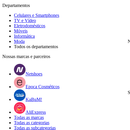
Departamentos
Celulares e Smartphones
TV e Vídeo
Eletrodomésticos
Móveis
Informática
Moda
N
Todos os departamentos
Nossas marcas e parceiros
Netshoes
Epoca Cosméticos
S
KaBuM!
AliExpress
Todas as marcas
Todas as categorias
Todas as subcategorias