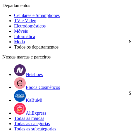
Departamentos
Celulares e Smartphones
TV e Vídeo
Eletrodomésticos
Móveis
Informática
Moda
N
Todos os departamentos
Nossas marcas e parceiros
Netshoes
Epoca Cosméticos
S
KaBuM!
AliExpress
Todas as marcas
Todas as categorias
Todas as subcategorias