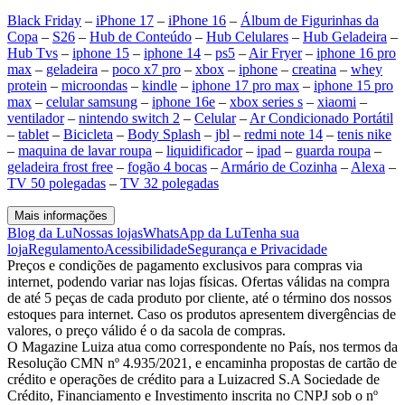
Black Friday
–
iPhone 17
–
iPhone 16
–
Álbum de Figurinhas da
Copa
–
S26
–
Hub de Conteúdo
–
Hub Celulares
–
Hub Geladeira
–
Hub Tvs
–
iphone 15
–
iphone 14
–
ps5
–
Air Fryer
–
iphone 16 pro
max
–
geladeira
–
poco x7 pro
–
xbox
–
iphone
–
creatina
–
whey
protein
–
microondas
–
kindle
–
iphone 17 pro max
–
iphone 15 pro
max
–
celular samsung
–
iphone 16e
–
xbox series s
–
xiaomi
–
ventilador
–
nintendo switch 2
–
Celular
–
Ar Condicionado Portátil
–
tablet
–
Bicicleta
–
Body Splash
–
jbl
–
redmi note 14
–
tenis nike
–
maquina de lavar roupa
–
liquidificador
–
ipad
–
guarda roupa
–
geladeira frost free
–
fogão 4 bocas
–
Armário de Cozinha
–
Alexa
–
TV 50 polegadas
–
TV 32 polegadas
Mais informações
Blog da Lu
Nossas lojas
WhatsApp da Lu
Tenha sua
loja
Regulamento
Acessibilidade
Segurança e Privacidade
Preços e condições de pagamento exclusivos para compras via
internet, podendo variar nas lojas físicas. Ofertas válidas na compra
de até 5 peças de cada produto por cliente, até o término dos nossos
estoques para internet. Caso os produtos apresentem divergências de
valores, o preço válido é o da sacola de compras.
O Magazine Luiza atua como correspondente no País, nos termos da
Resolução CMN nº 4.935/2021, e encaminha propostas de cartão de
crédito e operações de crédito para a Luizacred S.A Sociedade de
Crédito, Financiamento e Investimento inscrita no CNPJ sob o nº