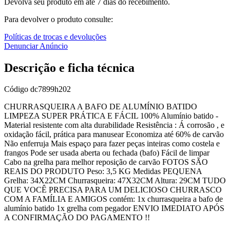
Devolva seu produto em até 7 dias do recebimento.
Para devolver o produto consulte:
Políticas de trocas e devoluções
Denunciar Anúncio
Descrição e ficha técnica
Código
dc7899h202
CHURRASQUEIRA A BAFO DE ALUMÍNIO BATIDO
LIMPEZA SUPER PRÁTICA E FÁCIL 100% Alumínio batido -
Material resistente com alta durabilidade Resistência : Á corrosão , e
oxidação fácil, prática para manusear Economiza até 60% de carvão
Não enferruja Mais espaço para fazer peças inteiras como costela e
frangos Pode ser usada aberta ou fechada (bafo) Fácil de limpar
Cabo na grelha para melhor reposição de carvão FOTOS SÃO
REAIS DO PRODUTO Peso: 3,5 KG Medidas PEQUENA
Grelha: 34X22CM Churrasqueira: 47X32CM Altura: 29CM TUDO
QUE VOCÊ PRECISA PARA UM DELICIOSO CHURRASCO
COM A FAMÍLIA E AMIGOS contém: 1x churrasqueira a bafo de
alumínio batido 1x grelha com pegador ENVIO IMEDIATO APÓS
A CONFIRMAÇÃO DO PAGAMENTO !!