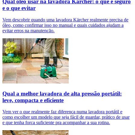
Qual óleo usar na lavadora Kärcher: o que é seguro
e o que evitar
Vem descobrir quando uma lavadora Kärcher realmente precisa de
óleo, como confirmar isso no manual e quais cuidados ajudam a
evitar erros na manutenção.
Qual a melhor lavadora de alta pressão portátil:
leve, compacta e eficiente
Vem ver o que realmente faz diferença numa lavadora portátil e
como escolher um modelo que seja fácil de guardar, prático de usar
e que tenha força suficiente pra acompanhar a sua rotina.