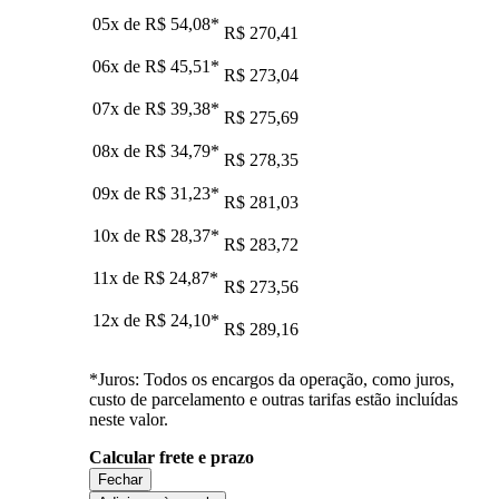
05x de
R$ 54,08
*
R$ 270,41
06x de
R$ 45,51
*
R$ 273,04
07x de
R$ 39,38
*
R$ 275,69
08x de
R$ 34,79
*
R$ 278,35
09x de
R$ 31,23
*
R$ 281,03
10x de
R$ 28,37
*
R$ 283,72
11x de
R$ 24,87
*
R$ 273,56
12x de
R$ 24,10
*
R$ 289,16
*Juros: Todos os encargos da operação, como juros,
custo de parcelamento e outras tarifas estão incluídas
neste valor.
Calcular frete e prazo
Fechar