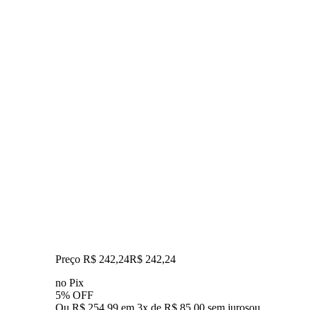
Preço R$ 242,24
R$
242
,
24
no Pix
5% OFF
Ou R$ 254,99 em 3x de R$ 85,00 sem juros
ou