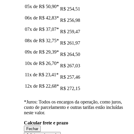
05x de
R$ 50,90
*
R$ 254,51
06x de
R$ 42,83
*
R$ 256,98
07x de
R$ 37,07
*
R$ 259,47
08x de
R$ 32,75
*
R$ 261,97
09x de
R$ 29,39
*
R$ 264,50
10x de
R$ 26,70
*
R$ 267,03
11x de
R$ 23,41
*
R$ 257,46
12x de
R$ 22,68
*
R$ 272,15
*Juros: Todos os encargos da operação, como juros,
custo de parcelamento e outras tarifas estão incluídas
neste valor.
Calcular frete e prazo
Fechar