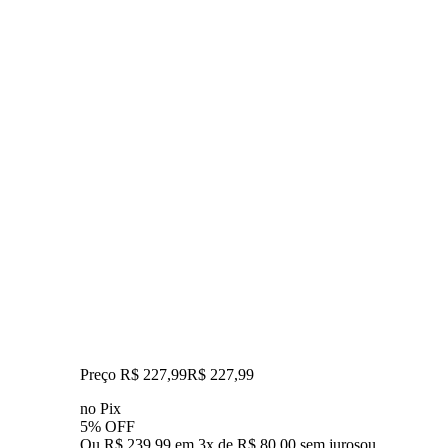
Preço R$ 227,99
R$
227
,
99
no Pix
5% OFF
Ou R$ 239,99 em 3x de R$ 80,00 sem juros
ou