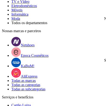
TV e Vídeo
Eletrodomésticos
Móveis
Informática
Moda
N
Todos os departamentos
Nossas marcas e parceiros
Netshoes
Epoca Cosméticos
S
KaBuM!
AliExpress
Todas as marcas
Todas as categorias
Todas as subcategorias
Serviços e benefícios
Cartão Luiza