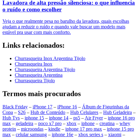
Lavadora de alta pressão silenciosa: o que influencia
o ruído e como escolher
Veja o que realmente pesa no barulho da lavadora, quais escolhas
ajudam a reduzir o ruído e quando vale buscar um modelo mais
estável pra usar com mais conforto.
Links relacionados:
Churrasqueira Inox Argentina Tijolo
Churrasqueira Inox
Churrasqueira Argentina Tijolo
Churrasqueira Argentina
Churrasqueira Tijolo
Termos mais procurados
Black Friday
–
iPhone 17
–
iPhone 16
–
Álbum de Figurinhas da
Copa
–
S26
–
Hub de Conteúdo
–
Hub Celulares
–
Hub Geladeira
–
Hub Tvs
–
iphone 15
–
iphone 14
–
ps5
–
Air Fryer
–
iphone 16 pro
max
–
geladeira
–
poco x7 pro
–
xbox
–
iphone
–
creatina
–
whey
protein
–
microondas
–
kindle
–
iphone 17 pro max
–
iphone 15 pro
max
–
celular samsung
–
iphone 16e
–
xbox series s
–
xiaomi
–