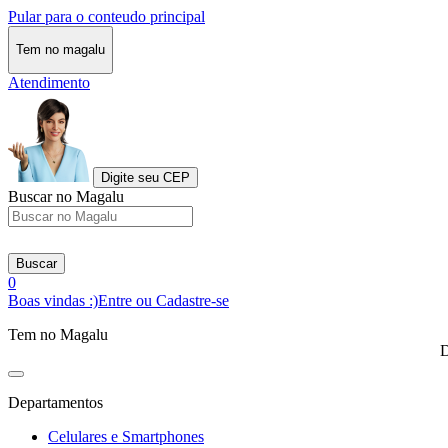
Pular para o conteudo principal
Tem no magalu
Atendimento
Digite seu CEP
Buscar no Magalu
Buscar
0
Boas vindas :)
Entre ou Cadastre-se
Tem no Magalu
D
Departamentos
Celulares e Smartphones