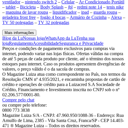
ventilador
–
nintendo switch 2
–
Celular
–
Ar Condicionado Portátil
–
tablet
–
Bicicleta
–
Body Splash
–
jbl
–
redmi note 14
–
tenis nike
–
maquina de lavar roupa
–
liquidificador
–
ipad
–
guarda roupa
–
geladeira frost free
–
fogão 4 bocas
–
Armário de Cozinha
–
Alexa
–
TV 50 polegadas
–
TV 32 polegadas
Mais informações
Blog da Lu
Nossas lojas
WhatsApp da Lu
Tenha sua
loja
Regulamento
Acessibilidade
Segurança e Privacidade
Preços e condições de pagamento exclusivos para compras via
internet, podendo variar nas lojas físicas. Ofertas válidas na compra
de até 5 peças de cada produto por cliente, até o término dos nossos
estoques para internet. Caso os produtos apresentem divergências de
valores, o preço válido é o da sacola de compras.
O Magazine Luiza atua como correspondente no País, nos termos da
Resolução CMN nº 4.935/2021, e encaminha propostas de cartão de
crédito e operações de crédito para a Luizacred S.A Sociedade de
Crédito, Financiamento e Investimento inscrita no CNPJ sob o nº
02.206.577/0001-80.
Compre pelo chat
ou compre pelo telefone:
0800 773 3838
Magazine Luiza S/A - CNPJ: 47.960.950/1088-36 - Endereço: Rua
Arnulfo de Lima, 2385 - Vila Santa Cruz, Franca/SP - CEP 14.403-
471 ® Magazine Luiza – Todos os direitos reservados.