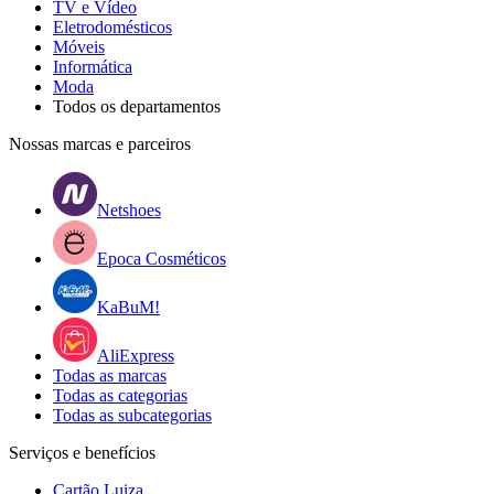
TV e Vídeo
Eletrodomésticos
Móveis
Informática
Moda
Todos os departamentos
Nossas marcas e parceiros
Netshoes
Epoca Cosméticos
KaBuM!
AliExpress
Todas as marcas
Todas as categorias
Todas as subcategorias
Serviços e benefícios
Cartão Luiza