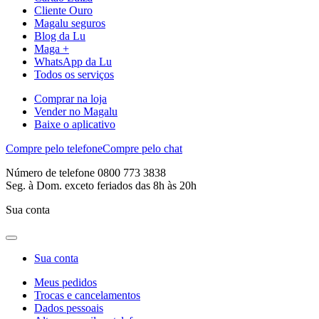
Cliente Ouro
Magalu seguros
Blog da Lu
Maga +
WhatsApp da Lu
Todos os serviços
Comprar na loja
Vender no Magalu
Baixe o aplicativo
Compre pelo telefone
Compre pelo chat
Número de telefone 0800 773 3838
Seg. à Dom. exceto feriados das 8h às 20h
Sua conta
Sua conta
Meus pedidos
Trocas e cancelamentos
Dados pessoais