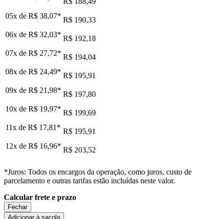
R$ 188,49
05x de
R$ 38,07
*
R$ 190,33
06x de
R$ 32,03
*
R$ 192,18
07x de
R$ 27,72
*
R$ 194,04
08x de
R$ 24,49
*
R$ 195,91
09x de
R$ 21,98
*
R$ 197,80
10x de
R$ 19,97
*
R$ 199,69
11x de
R$ 17,81
*
R$ 195,91
12x de
R$ 16,96
*
R$ 203,52
*Juros: Todos os encargos da operação, como juros, custo de
parcelamento e outras tarifas estão incluídas neste valor.
Calcular frete e prazo
Fechar
Adicionar à sacola