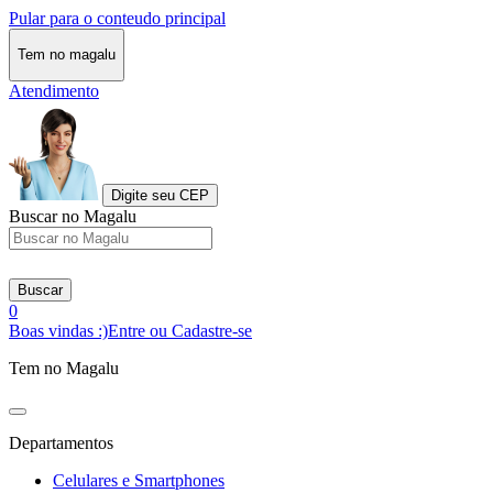
Pular para o conteudo principal
Tem no magalu
Atendimento
Digite seu CEP
Buscar no Magalu
Buscar
0
Boas vindas :)
Entre ou Cadastre-se
Tem no Magalu
Departamentos
Celulares e Smartphones