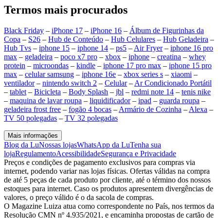
Termos mais procurados
Black Friday
–
iPhone 17
–
iPhone 16
–
Álbum de Figurinhas da
Copa
–
S26
–
Hub de Conteúdo
–
Hub Celulares
–
Hub Geladeira
–
Hub Tvs
–
iphone 15
–
iphone 14
–
ps5
–
Air Fryer
–
iphone 16 pro
max
–
geladeira
–
poco x7 pro
–
xbox
–
iphone
–
creatina
–
whey
protein
–
microondas
–
kindle
–
iphone 17 pro max
–
iphone 15 pro
max
–
celular samsung
–
iphone 16e
–
xbox series s
–
xiaomi
–
ventilador
–
nintendo switch 2
–
Celular
–
Ar Condicionado Portátil
–
tablet
–
Bicicleta
–
Body Splash
–
jbl
–
redmi note 14
–
tenis nike
–
maquina de lavar roupa
–
liquidificador
–
ipad
–
guarda roupa
–
geladeira frost free
–
fogão 4 bocas
–
Armário de Cozinha
–
Alexa
–
TV 50 polegadas
–
TV 32 polegadas
Mais informações
Blog da Lu
Nossas lojas
WhatsApp da Lu
Tenha sua
loja
Regulamento
Acessibilidade
Segurança e Privacidade
Preços e condições de pagamento exclusivos para compras via
internet, podendo variar nas lojas físicas. Ofertas válidas na compra
de até 5 peças de cada produto por cliente, até o término dos nossos
estoques para internet. Caso os produtos apresentem divergências de
valores, o preço válido é o da sacola de compras.
O Magazine Luiza atua como correspondente no País, nos termos da
Resolução CMN nº 4.935/2021, e encaminha propostas de cartão de