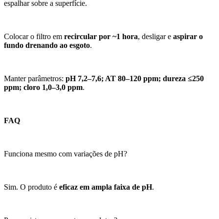
espalhar sobre a superfície.
Colocar o filtro em
recircular por ~1 hora
, desligar e
aspirar o
fundo drenando ao esgoto
.
Manter parâmetros:
pH 7,2–7,6; AT 80–120 ppm; dureza ≤250
ppm; cloro 1,0–3,0 ppm
.
FAQ
Funciona mesmo com variações de pH?
Sim. O produto é
eficaz em ampla faixa de pH
.