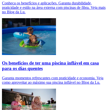
Conheça os benefícios e aplicações. Garanta durabilidade,
praticidade e estilo na área externa com piscinas de fibra. Veja mais
no Blog da Lu.
Os benefícios de ter uma piscina inflável em casa
para os dias quentes
Garanta momentos refrescantes com praticidade e economia. Veja
como aproveitar ao máximo sua piscina inflável no Blog da Lu.