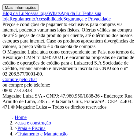
Mais informações
Blog da Lu
Nossas lojas
WhatsApp da Lu
Tenha sua
loja
Regulamento
Acessibilidade
Segurança e Privacidade
Preços e condições de pagamento exclusivos para compras via
internet, podendo variar nas lojas físicas. Ofertas válidas na compra
de até 5 peças de cada produto por cliente, até o término dos nossos
estoques para internet. Caso os produtos apresentem divergências de
valores, o preço válido é o da sacola de compras.
O Magazine Luiza atua como correspondente no País, nos termos da
Resolução CMN nº 4.935/2021, e encaminha propostas de cartão de
crédito e operações de crédito para a Luizacred S.A Sociedade de
Crédito, Financiamento e Investimento inscrita no CNPJ sob o nº
02.206.577/0001-80.
Compre pelo chat
ou compre pelo telefone:
0800 773 3838
Magazine Luiza S/A - CNPJ: 47.960.950/1088-36 - Endereço: Rua
Arnulfo de Lima, 2385 - Vila Santa Cruz, Franca/SP - CEP 14.403-
471 ® Magazine Luiza – Todos os direitos reservados.
Home
>
casa e construção
>
Praia e Piscina
>
Tratamento e Manutenção