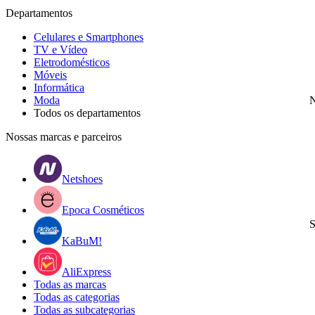
Departamentos
Celulares e Smartphones
TV e Vídeo
Eletrodomésticos
Móveis
Informática
Moda
N
Todos os departamentos
Nossas marcas e parceiros
Netshoes
Epoca Cosméticos
S
KaBuM!
AliExpress
Todas as marcas
Todas as categorias
Todas as subcategorias