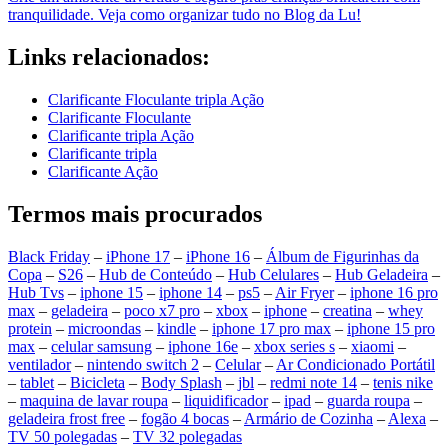
tranquilidade. Veja como organizar tudo no Blog da Lu!
Links relacionados:
Clarificante Floculante tripla Ação
Clarificante Floculante
Clarificante tripla Ação
Clarificante tripla
Clarificante Ação
Termos mais procurados
Black Friday
–
iPhone 17
–
iPhone 16
–
Álbum de Figurinhas da
Copa
–
S26
–
Hub de Conteúdo
–
Hub Celulares
–
Hub Geladeira
–
Hub Tvs
–
iphone 15
–
iphone 14
–
ps5
–
Air Fryer
–
iphone 16 pro
max
–
geladeira
–
poco x7 pro
–
xbox
–
iphone
–
creatina
–
whey
protein
–
microondas
–
kindle
–
iphone 17 pro max
–
iphone 15 pro
max
–
celular samsung
–
iphone 16e
–
xbox series s
–
xiaomi
–
ventilador
–
nintendo switch 2
–
Celular
–
Ar Condicionado Portátil
–
tablet
–
Bicicleta
–
Body Splash
–
jbl
–
redmi note 14
–
tenis nike
–
maquina de lavar roupa
–
liquidificador
–
ipad
–
guarda roupa
–
geladeira frost free
–
fogão 4 bocas
–
Armário de Cozinha
–
Alexa
–
TV 50 polegadas
–
TV 32 polegadas